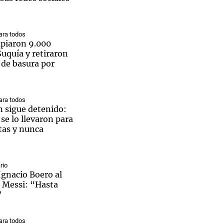
ra todos
mpiaron 9.000
Suquía y retiraron
Notas
 de basura por
tas
Notas
Venezuela de
 Groenlandia
Comprometidos
Madur
ra todos
n sigue detenido:
e lo llevaron para
tas y nunca
rio
Ignacio Boero al
l Messi: “Hasta
”
ra todos