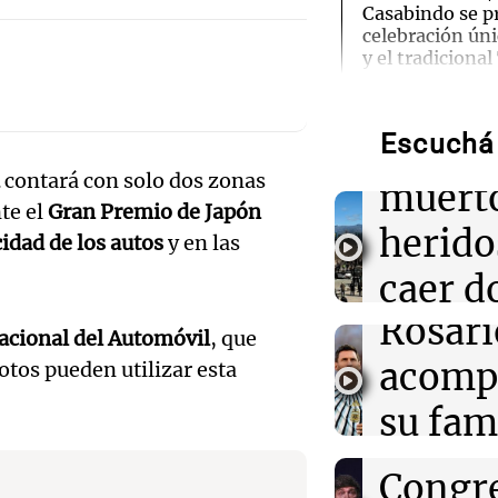
Casabindo se p
celebración úni
Audio.
y el tradiciona
Traged
14:17
Deportes
San Lorenzo y 
Escuchá 
Mendo
enfrentan en un
contará con solo dos zonas
fútbol argenti
Audio.
muerto
te el
Gran Premio de Japón
llegará
herido
idad de los autos
y en las
14:09
Una mañana pa
Una nutricionis
noche 
caer d
del desayuno i
Audio.
conviene priori
Rosari
desde 
acional del Automóvil
, que
Propi
14:08
acomp
Una mañana pa
otos pueden utilizar esta
puent
A sus 25 años,
Privad
Audio.
el tiempo: nece
su fami
Una mañana
para poder segu
revés 
Episodios
Casabi
la mue
Congr
14:00
Sociedad