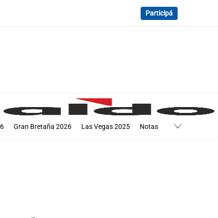
Participá
26
Gran Bretaña 2026
Las Vegas 2025
Notas
6
Abu Dabi 2025
Hungría 2026