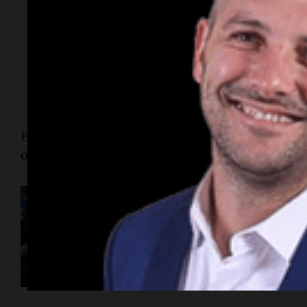
Fuera de esos sectores, los autos deben circular
ofrece mayor
carga aerodinámica
para mejorar 
Japón 2026
La insólita multa de
Francia: lo frenaron 