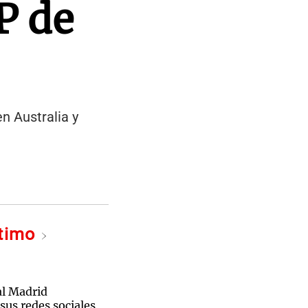
P de
n Australia y
ltimo
al Madrid
sus redes sociales