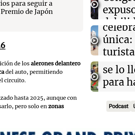
prepar
papá
ios para seguir a
Casi la mitad d
expus
ayuda en templ
n Premio de Japón
una
Una mañana
crisis económi
Audio.
debili
Episodios
celebr
aboga
comun
única:
Pourra
del Go
26
turista
Audio.
"Tres
Una mañana
tradic
Episodios
ición de los
alerones delantero
Volunt
se lo l
ca
del auto, permitiendo
Toreo 
limpia
para h
l circuito.
Vinch
Audio.
9.000
pregun
izado hasta 2025, aunque con
Una mañana
histori
del rí
nunca
Episodios
sarlo, pero solo en
zonas
Podcast
servil
y reti
regres
firmó 
hasta 
Una mañana