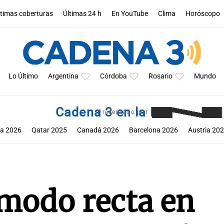
ltimas coberturas
Últimas 24 h
En YouTube
Clima
Horóscopo
Lo Último
Argentina
Córdoba
Rosario
Mundo
Cadena 3 en la F1
Presentado por
a 2026
Qatar 2025
Canadá 2026
Barcelona 2026
Austria 20
tin 2025
México 2025
Miami 2026
Mónaco 2026
Bélgica 202
 modo recta en