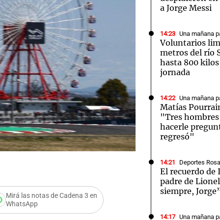
a Jorge Messi
14:23
Una mañana pa
Voluntarios li
metros del río 
hasta 800 kilos
Notas
Notas
No
jornada
e en Cadena 3
El huracán de Arequito
Cadena 3 en
14:22
Una mañana pa
Matías Pourrai
"Tres hombres s
hacerle pregun
regresó"
14:21
Deportes Rosa
El recuerdo de 
padre de Lione
siempre, Jorge
Mirá las notas de Cadena 3 en
WhatsApp
14:17
Una mañana pa