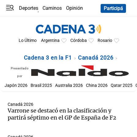
Deportes
Caminos
Opinión
Participá
Programas
Últimas coberturas
Últimas 24 h
En YouTube
Clima
Horóscopo
Lo Último
Argentina
Córdoba
Rosario
Cadena 3 en la F1
Canadá 2026
Presentado
por
Japón 2026
Brasil 2025
Australia 2026
China 2026
Qatar 2025
Canadá 2026
Varrone se destacó en la clasificación y
partirá séptimo en el GP de España de F2