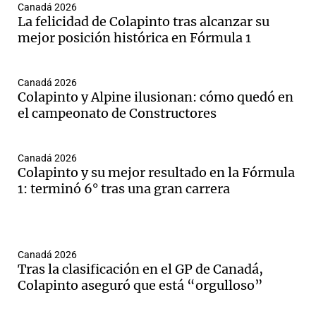
Canadá 2026
La felicidad de Colapinto tras alcanzar su
mejor posición histórica en Fórmula 1
Notas
s
Notas
Canadá 2026
La Sole en
Colapinto y Alpine ilusionan: cómo quedó en
ial
Mundial 2026
Cadena 3
el campeonato de Constructores
Canadá 2026
Colapinto y su mejor resultado en la Fórmula
1: terminó 6° tras una gran carrera
Canadá 2026
Tras la clasificación en el GP de Canadá,
Colapinto aseguró que está “orgulloso”