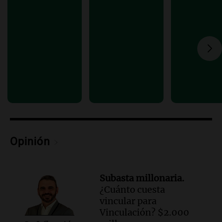
Panorama Federal
Episodios
Audio.
El Tesoro Nacional captura 12
billones de pesos y genera excedente de
liquidez de 4 billones
Panorama Federal
Episodios
Audio.
La lección del Titanic y la
humildad en tiempos de tormenta
según San Ignacio de Loyola
Panorama Federal
Episodios
Opinión
Audio.
Tormentas y filtraciones: "El
agua entra por donde menos
imaginamos"
Subasta millonaria.
Una Mañana para todos Rosario
¿Cuánto cuesta
Episodios
vincular para
Vinculación? $2.000