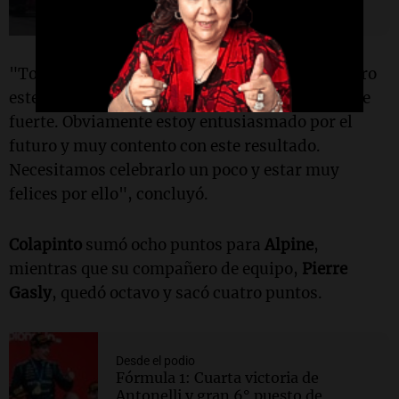
"Todavía tenemos mucho trabajo por hacer, pero
este fin de semana fue muy positivo y realmente
fuerte. Obviamente estoy entusiasmado por el
futuro y muy contento con este resultado.
Necesitamos celebrarlo un poco y estar muy
felices por ello", concluyó.
Colapinto
sumó ocho puntos para
Alpine
,
mientras que su compañero de equipo,
Pierre
Gasly
, quedó octavo y sacó cuatro puntos.
Desde el podio
Fórmula 1: Cuarta victoria de
Antonelli y gran 6° puesto de