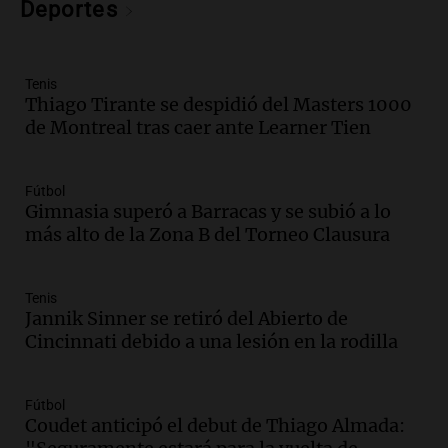
Deportes
investigación internacional sobre asma
con nueva tecnología médica
Panorama Federal
Episodios
Tenis
Thiago Tirante se despidió del Masters 1000
Audio.
Suspenden descuento en SUBE y
de Montreal tras caer ante Learner Tien
aumentan tarifas del SUBTE en Buenos
Aires desde agosto
Panorama Federal
Fútbol
Episodios
Gimnasia superó a Barracas y se subió a lo
Audio.
Kicillof critica la desregulación
más alto de la Zona B del Torneo Clausura
financiera y el aumento de la morosidad
en Buenos Aires
Panorama Federal
Tenis
Jannik Sinner se retiró del Abierto de
Episodios
Cincinnati debido a una lesión en la rodilla
Audio.
La UNT evalúa apelación ante la
Corte Suprema tras fallo que aparta a
Pagani como rector
Fútbol
Panorama Federal
Coudet anticipó el debut de Thiago Almada:
Episodios