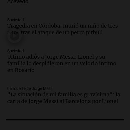
amantes de la astronomía
Acevedo
Amamos los Domingos
Episodios
Sociedad
Audio.
“No entendíamos qué cantaban”:
Tragedia en Córdoba: murió un niño de tres
la historia del club de Irlanda
años tras el ataque de un perro pitbull
revolucionado por hinchas argentinos
Amamos los Domingos
Episodios
Sociedad
Último adiós a Jorge Messi: Lionel y su
Audio.
Crisis diplomática: el embajador
familia lo despidieron en un velorio íntimo
argentino regresa al país tras conflicto
en Rosario
con Brasil
Panorama Federal
Episodios
La muerte de Jorge Messi
Audio.
Bomberos asisten a senderista
"La situación de mi familia es gravísima": la
con fractura de tobillo en refugio Doña
carta de Jorge Messi al Barcelona por Lionel
Rosa
Panorama Federal
Episodios
Audio.
Amaycha del Valle avanza en