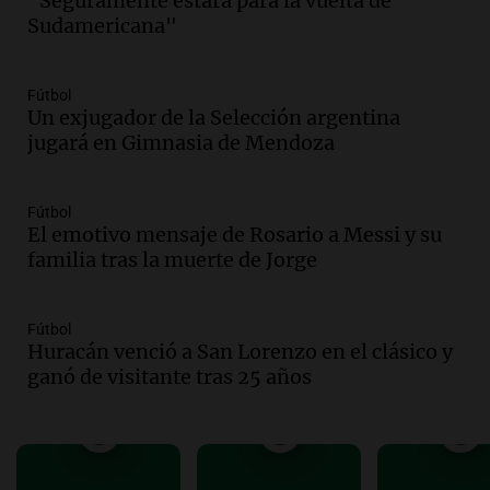
"Seguramente estará para la vuelta de
Audio.
El cardenal Ángel Rossi advirtió
Sudamericana"
que la justicia social viene siendo
“despreciada y burlada”
Fútbol
Santa Misa
Un exjugador de la Selección argentina
Episodios
jugará en Gimnasia de Mendoza
Audio.
La Bulaya se prepara para el cierre
de su gran muestra anual con la
participación de miles de visitantes
Fútbol
Panorama Federal
El emotivo mensaje de Rosario a Messi y su
Episodios
familia tras la muerte de Jorge
Audio.
El Senado de Santa Fe aprueba
Ley de Emergencia Hídrica ante el
Fútbol
fenómeno del Niño
Huracán venció a San Lorenzo en el clásico y
Panorama Federal
ganó de visitante tras 25 años
Episodios
Audio.
Una mujer de 40 años muere en
un accidente en la Ruta 321 cerca de
García Fernández