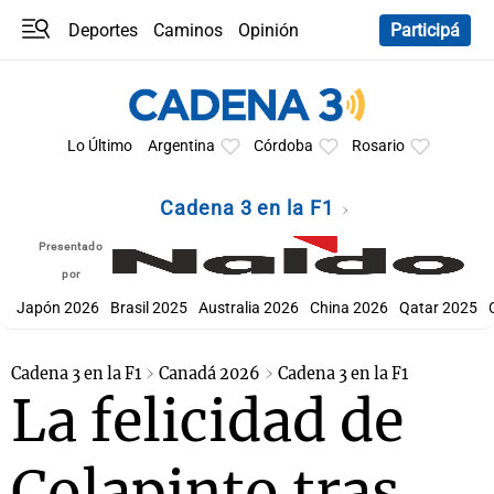
Deportes
Caminos
Opinión
Participá
Programas
Últimas coberturas
Últimas 24 h
En YouTube
Clima
Horóscopo
Lo Último
Argentina
Córdoba
Rosario
Cadena 3 en la F1
Presentado
por
Japón 2026
Brasil 2025
Australia 2026
China 2026
Qatar 2025
Cadena 3 en la F1
Canadá 2026
Cadena 3 en la F1
La felicidad de
Colapinto tras