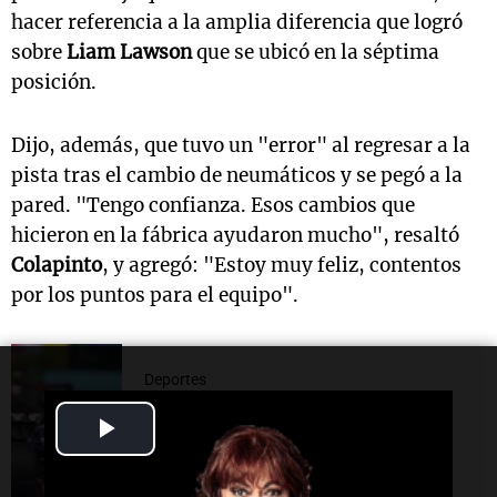
hacer referencia a la amplia diferencia que logró
sobre
Liam Lawson
que se ubicó en la séptima
posición.
Dijo, además, que tuvo un "error" al regresar a la
pista tras el cambio de neumáticos y se pegó a la
pared. "
Tengo confianza. Esos cambios que
hicieron en la fábrica ayudaron mucho", resaltó
Colapinto
, y agregó: "Estoy muy feliz, contentos
por los puntos para el equipo".
Deportes
Colapinto logra su mejor
Play
resultado en la Fórmula 1 con
un sexto lugar en Canadá
Video