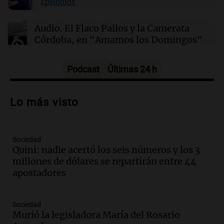
22:04
Mundo
Episodios
Fallece Don Nelson, leyenda de la NBA y
segundo entrenador más exitoso en la
Audio.
El Flaco Pailos y la Camerata
historia
Córdoba, en "Amamos los Domingos"
Amamos los Domingos
Episodios
Podcast
Últimas 24 h
Audio.
Patricia Palmer y Mario Pasik
hablaron de su obra en Cadena 3
Lo más visto
Amamos los Domingos
Episodios
Sociedad
Audio.
Córdoba espera a León XIV con el
Quini: nadie acertó los seis números y los 3
recuerdo del paso de Juan Pablo II: "Te
millones de dólares se repartirán entre 44
traspasaba con la mirada"
apostadores
Amamos los Domingos
Episodios
Audio.
El observatorio de Bosque Alegre,
Sociedad
un imperdible cordobés para los
Murió la legisladora María del Rosario