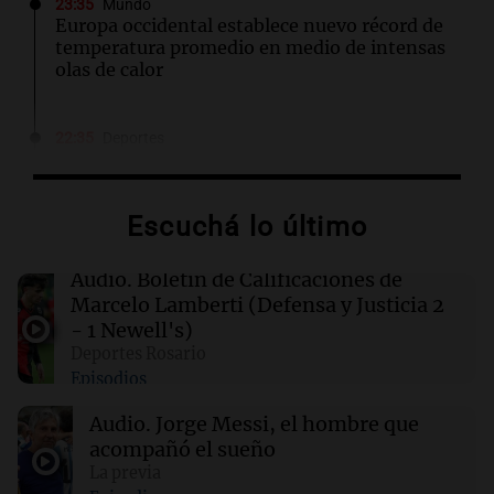
23:35
Mundo
Europa occidental establece nuevo récord de
temperatura promedio en medio de intensas
olas de calor
22:35
Deportes
Ferro vuelve a sonreír con triunfo ante Los
Andes y se afianza en la cima de la Primera
Nacional
Escuchá lo último
22:25
Tenis
Audio.
Boletín de Calificaciones de
Thiago Tirante se despidió del Masters 1000
Marcelo Lamberti (Defensa y Justicia 2
de Montreal tras caer ante Learner Tien
- 1 Newell's)
Deportes Rosario
Episodios
22:04
Tecnología
Patrones generados por IA que evitan
Audio.
Jorge Messi, el hombre que
detección de cámaras de seguridad
acompañó el sueño
La previa