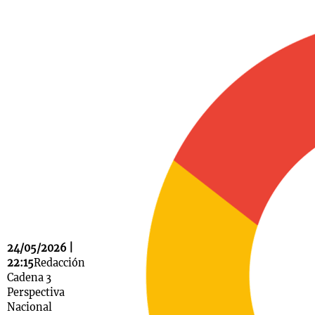
Notas
s
Notas
La Sole en
ial
Mundial 2026
Cadena 3
24/05/2026 |
22:15
Redacción
Cadena 3
Perspectiva
Nacional