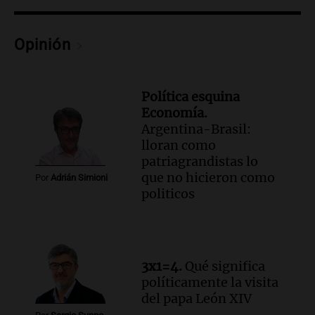
Audio.
El ministro de Economía de Santa
Fe relativiza el impacto del fallo sobre
jubilaciones en la provincia
Opinión
Panorama Federal
Episodios
Política esquina
Economía.
Argentina-Brasil:
lloran como
patriagrandistas lo
que no hicieron como
Por
Adrián Simioni
politicos
3x1=4.
Qué significa
políticamente la visita
del papa León XIV