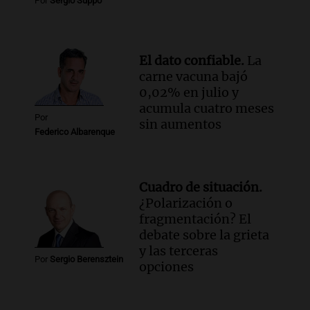
Por
Sergio Suppo
El dato confiable.
La
carne vacuna bajó
0,02% en julio y
acumula cuatro meses
Por
sin aumentos
Federico Albarenque
Cuadro de situación.
¿Polarización o
fragmentación? El
debate sobre la grieta
y las terceras
Por
Sergio Berensztein
opciones