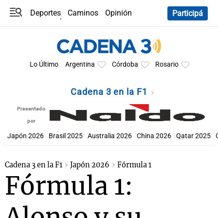
Deportes
Caminos
Opinión
Participá
Programas
Últimas coberturas
Últimas 24 h
En YouTube
Clima
Horóscopo
Lo Último
Argentina
Córdoba
Rosario
Cadena 3 en la F1
Presentado
por
Japón 2026
Brasil 2025
Australia 2026
China 2026
Qatar 2025
Cadena 3 en la F1
Japón 2026
Fórmula 1
Fórmula 1:
Alonso y su