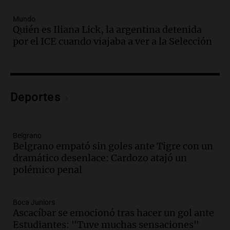
Audio.
Un trabajador herido tras caer a
Mundo
Quién es Iliana Lick, la argentina detenida
un pozo de 17 metros en Nueva Córdoba
por el ICE cuando viajaba a ver a la Selección
Panorama Federal
Episodios
Audio.
Lanzamiento del Tigo 7 CSH: el
nuevo híbrido enchufable de Chery llega
Deportes
al mercado argentino
Panorama Federal
Episodios
Belgrano
Audio.
Perito Moreno recibe la Copa
Belgrano empató sin goles ante Tigre con un
Mundial de Natación de Invierno con
dramático desenlace: Cardozo atajó un
récords y atletas de 20 países
polémico penal
Amamos Argentina
Episodios
Audio.
Conductor imputado por
Boca Juniors
accidente fatal en San Luis dejó tres
Ascacíbar se emocionó tras hacer un gol ante
jóvenes muertos y un herido grave
Estudiantes: "Tuve muchas sensaciones"