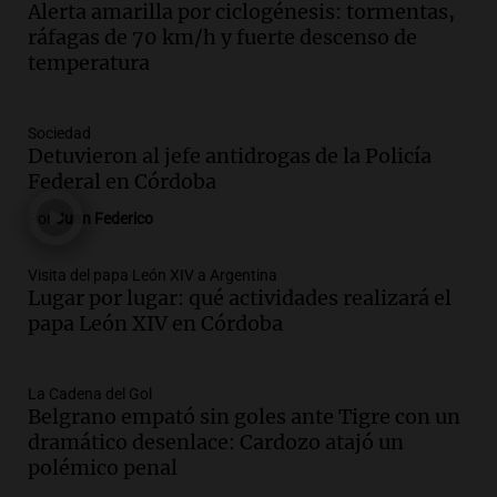
Alerta amarilla por ciclogénesis: tormentas,
lluvias, senadores manifiestan
ráfagas de 70 km/h y fuerte descenso de
oposición a ley de tierras
temperatura
Panorama Federal
Episodios
Audio.
Mendoza celebra la apertura del
Sociedad
centro de esquí Penitentes Park tras
Detuvieron al jefe antidrogas de la Policía
siete años de cierre por falta de nieve
Federal en Córdoba
Panorama Federal
Por
Juan Federico
Episodios
Audio.
Madres en Rosario piden por la
Visita del papa León XIV a Argentina
Lugar por lugar: qué actividades realizará el
ley Joaquín.
papa León XIV en Córdoba
Viva la Radio Rosario
Episodios
Audio.
Juan Pedro Colombo, rematador
La Cadena del Gol
Belgrano empató sin goles ante Tigre con un
de hacienda: “Las tecnologías no
dramático desenlace: Cardozo atajó un
reemplazan el contacto con la gente”
polémico penal
La Argentina, hoy
Episodios