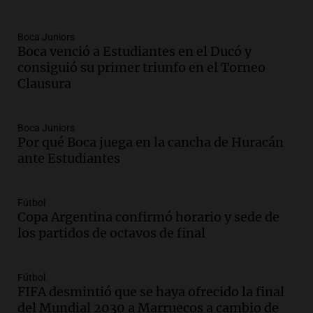
Panorama Federal
Episodios
Boca Juniors
Audio.
Historiador de la UBA celebró la
Boca venció a Estudiantes en el Ducó y
marcha atrás en la Ley de Tierras:
consiguió su primer triunfo en el Torneo
“Frenamos un saqueo de recursos”
Clausura
Amamos Argentina
Episodios
Audio.
Ahyre estuvo en el Estudio
Boca Juniors
Federal Sancor Seguros y adelantó su
Por qué Boca juega en la cancha de Huracán
nuevo tema a Cadena 3 Rosario.
ante Estudiantes
Viva la Radio Rosario
Episodios
Fútbol
Audio.
Cierre del Paso Internacional
Copa Argentina confirmó horario y sede de
Cristo Redentor por acumulación de
los partidos de octavos de final
nieve se extiende a 22 días
Panorama Federal
Episodios
Fútbol
FIFA desmintió que se haya ofrecido la final
Audio.
Estudiantes de Italia realizan
del Mundial 2030 a Marruecos a cambio de
prácticas docentes en Córdoba para