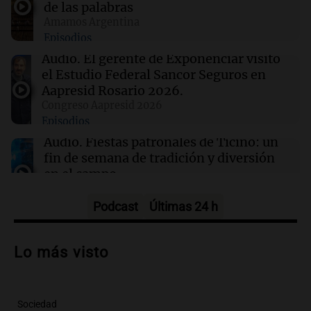
de las palabras
Amamos Argentina
Episodios
00:53
Mundo
Hiroshima recuerda el 81° aniversario del
Audio.
El gerente de Exponenciar visitó
bombardeo atómico y critica la disuasión
el Estudio Federal Sancor Seguros en
nuclear
Aapresid Rosario 2026.
Congreso Aapresid 2026
Episodios
00:32
Clima
Clima en Salta: cómo estará el tiempo este
Audio.
Fiestas patronales de Ticino: un
jueves 6 de agosto
fin de semana de tradición y diversión
en el campo
Panorama Federal
Episodios
Podcast
Últimas 24 h
Audio.
Preparativos para la feria en La
Bulalle, Córdoba: actividades y horarios
Lo más visto
de apertura
Panorama Federal
Episodios
Sociedad
Audio.
Río Gallegos enfrenta secuelas de