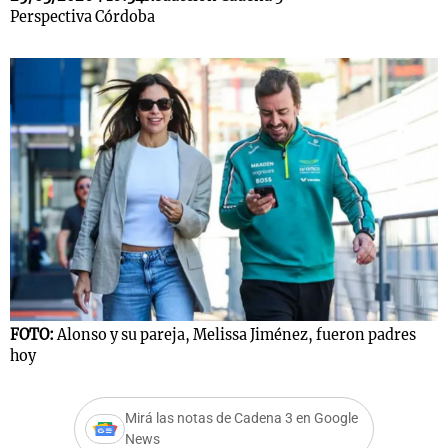
Perspectiva Córdoba
Notas
s
Notas
La Sole en
ial
Mundial 2026
Cadena 3
FOTO:
Alonso y su pareja, Melissa Jiménez, fueron padres
hoy
Mirá las notas de Cadena 3 en Google
News