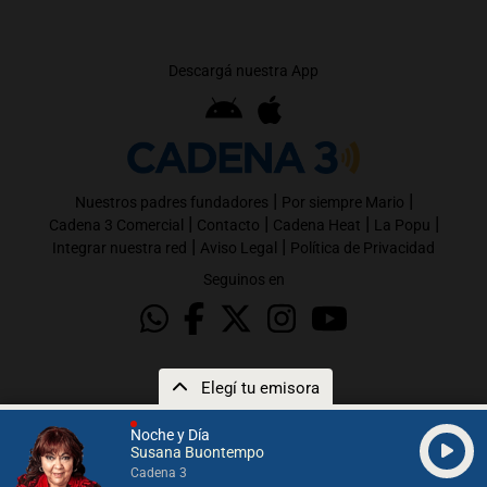
Descargá nuestra App
|
|
Nuestros padres fundadores
Por siempre Mario
|
|
|
|
Cadena 3 Comercial
Contacto
Cadena Heat
La Popu
|
|
Integrar nuestra red
Aviso Legal
Política de Privacidad
Seguinos en
Elegí tu emisora
Noche y Día
Susana Buontempo
Cadena 3