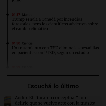
junio
01:37
Mundo
Trump señala a Canadá por incendios
forestales, pero los científicos advierten sobre
el cambio climático
01:30
Ciencia
Un tratamiento con THC elimina las pesadillas
en pacientes con PTSD, según un estudio
01:29
Ciencia
Contaminación del aire podría agravar la
artritis reumatoide y provocar brotes
dolorosos
Escuchá lo último
01:02
Mundo
Audio.
El "tarareo conceptual", un
Lionel Messi brilla con dos goles en la victoria
delirio que se vuelve arte con la música
del Inter Miami ante Atlético de San Luis