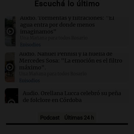
Escuchá lo último
21:31
Ciencia
Un pequeño cristal de oro podría revolucionar
la tecnología cuántica a temperatura
Audio.
Tormentas y filtraciones: "El
ambiente
agua entra por donde menos
imaginamos"
Una Mañana para todos Rosario
21:31
Sociedad
Episodios
Un partido de fútbol terminó en tragedia: un
hombre murió tras descompensarse en
Audio.
Nahuel Pennisi y la huella de
Córdoba
Mercedes Sosa: "La emoción es el filtro
máximo".
Una Mañana para todos Rosario
21:28
Deportes
Episodios
Lionel Messi llega al Cementerio El Prado para
despedir a su padre
Audio.
Orellana Lucca celebró su peña
de folclore en Córdoba
Tarde y Media
Episodios
Podcast
Últimas 24 h
Audio.
Trágico accidente en Mendoza:
un muerto y varios heridos tras caída de