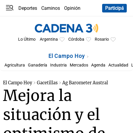
Deportes
Caminos
Opinión
Participá
Programas
Últimas coberturas
Últimas 24 h
En YouTube
Clima
Horóscopo
Lo Último
Argentina
Córdoba
Rosario
El Campo Hoy
Agricultura
Ganadería
Industria
Mercados
Agenda
Actualidad
El Campo Hoy
Gacetillas
Ag Barometer Austral
Mejora la
situación y el