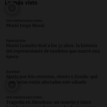
Lo más visto
vehículos desde un puente
Panorama Federal
Episodios
Una mañana para todos
Audio.
Tragedia en Mendoza: un muerto
Murió Jorge Messi
y cinco heridos tras caer dos autos desde
un puente
Una mañana para todos
Espectáculos
Episodios
Murió Leandro Rud a los 51 años: la historia
Audio.
Messi llegará esta noche a
del representante de modelos que marcó una
Rosario para acompañar a su familia
época
tras la muerte de su papá
Una mañana para todos
Sociedad
Episodios
Alerta por frío extremo, viento y Zonda: qué
Audio.
Ley de Propiedad Privada: el revés
provincias están afectadas este sábado
en el Congreso expuso una debilidad
comunicacional del Gobierno
Una mañana para todos
Una mañana para todos
Episodios
Tragedia en Mendoza: un muerto y cinco