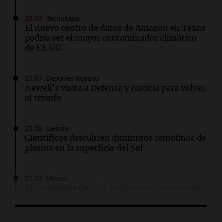
22:03
Tecnología
El nuevo centro de datos de Amazon en Texas
podría ser el mayor contaminador climático
de EE.UU.
21:57
Deportes Rosario
Newell's visita a Defensa y Justicia para volver
al triunfo
21:32
Ciencia
Científicos descubren diminutos remolinos de
plasma en la superficie del Sol
21:32
Mundo
El presidente de Irán reafirma su compromiso
por la paz si EE.UU. genera confianza