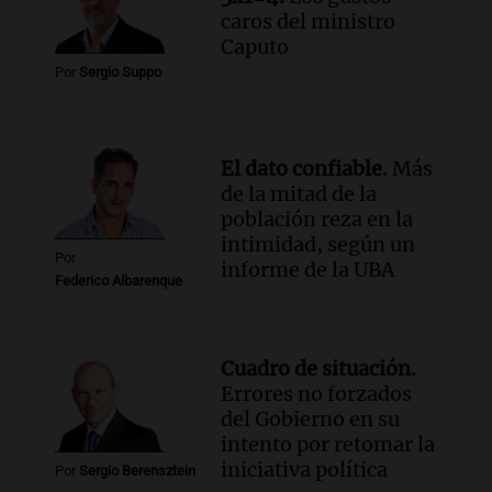
cabra que llevaba ocho días atrapada en
caros del ministro
un precipicio
Caputo
Una mañana para todos
Por
Sergio Suppo
Episodios
Audio.
Chile planteó mejorar la
conectividad fronteriza, aérea y digital
con Jujuy
El dato confiable.
Más
Panorama Federal
de la mitad de la
Episodios
población reza en la
intimidad, según un
Por
informe de la UBA
Federico Albarenque
Cuadro de situación.
Errores no forzados
del Gobierno en su
intento por retomar la
iniciativa política
Por
Sergio Berensztein