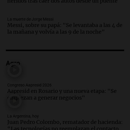
heridos tras caer dos autos desde un puente
Audio.
Casabindo se prepara para una
celebración única: 30.000 turistas y el
tradicional Toreo de la Vincha
La muerte de Jorge Messi
Una mañana para todos
Messi, sobre su papá: "Se levantaba a las 4 de
Episodios
la mañana y volvía a las 9 de la noche"
Audio.
Borges, abogada de Pourrain:
"Tres hombres se lo llevaron para
hacerle preguntas y nunca regresó"
Una mañana para todos
Episodios
Agro
Audio.
Voluntarios limpiaron 9.000
metros del río Suquía y retiraron hasta
800 kilos de basura por jornada
Congreso Aapresid 2026
Aapresid en Rosario y una nueva etapa: "Se
Una mañana para todos
empiezan a generar negocios"
Episodios
Audio.
La historia de la servilleta que
firmó Jorge Messi para el primer
La Argentina, hoy
contrato de Leo con Barcelona
Juan Pedro Colombo, rematador de hacienda:
Una mañana para todos
“Las tecnologías no reemplazan el contacto