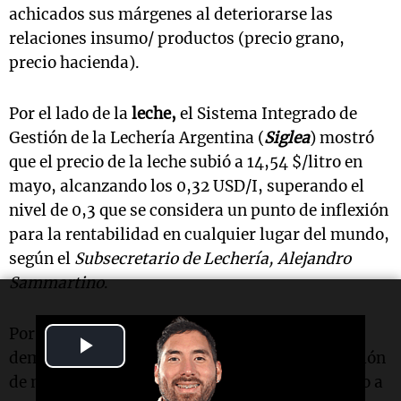
achicados sus márgenes al deteriorarse las
relaciones insumo/ productos (precio grano,
precio hacienda).
Por el lado de la
leche,
el Sistema Integrado de
Gestión de la Lechería Argentina (
Siglea
) mostró
que el precio de la leche subió a 14,54 $/litro en
mayo, alcanzando los 0,32 USD/I, superando el
nivel de 0,3 que se considera un punto de inflexión
para la rentabilidad en cualquier lugar del mundo,
según el
Subsecretario de Lechería, Alejandro
Sammartino
.
Por último, el
índice de expectativas futuras
Play
demostró un fuerte vuelco positivo en la medición
Video
de mayo, mejorando más de 15 puntos, llegando a