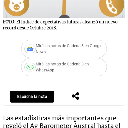
FOTO:
El índice de expectativas futuras alcanzó un nuevo
Notas
record desde Octubre 2018.
s
Notas
La Sole en
ial
Mundial 2026
Cadena 3
Mirá las notas de Cadena 3 en Google
News
Mirá las notas de Cadena 3 en
WhatsApp
Escuchá la nota
Las estadísticas más importantes que
reveló el Ag Barometer Austral hasta el