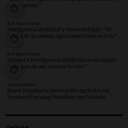
Episodios
con la gente”
Audio.
Joan Gaspart: "Sin Jorge, no sé si
Messi hubiera llegado adonde llegó"
BCR Agtech Forum
Una mañana para todos
Inteligencia Artificial y biotecnología: "El
Episodios
futuro de la cadena agroalimentaria es hoy"
Audio.
El orgullo y el sueño argentino de
Jorge Messi en una entrevista con Rony
BCR Agtech Forum
Vargas en 2007
Drones e Inteligencia Artificial en el campo:
Una mañana para todos
"Dejaron de ser ciencia ficción"
Episodios
Audio.
El abuelo de Agostina Vega, tras
las nuevas detenciones: "En esa casa
Sustentabilidad
Bayer impulsa la innovación agrícola con
todos tenían algo que ver"
Forward Farming Members en Córdoba
Una mañana para todos
Episodios
Audio.
Una nutricionista derribó el mito
del desayuno ideal: qué alimentos
conviene priorizar