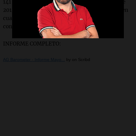
141 y alcanzando un nuevo récord desde octubre
2018. Esto se explica por un mayor optimismo en
cuanto a la economía agropecuaria y por un
contexto externo favorable.
INFORME COMPLETO:
AG Barometer - Informe Mayo...
by
on Scribd