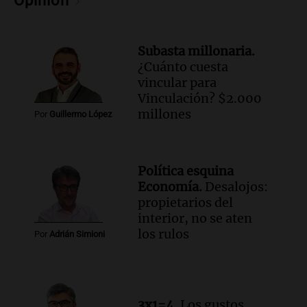
Opinión
Una mañana para todos
Episodios
Subasta millonaria.
Audio.
Murió Jorge Messi
¿Cuánto cuesta
Una mañana para todos
vincular para
Episodios
Vinculación? $2.000
millones
Por
Guillermo López
Audio.
Mateo, a los 25 años, lucha
contra el tiempo: necesita un trasplante
para poder seguir viviend
Política esquina
Una mañana para todos
Economía.
Desalojos:
Episodios
propietarios del
Audio.
Estiman que la inflación nacional
interior, no se aten
de julio será menor al 2,9% registrado
los rulos
Por
Adrián Simioni
en CABA
Una mañana para todos
Episodios
Audio.
Altas Cumbres: rescataron a una
3x1=4.
Los gustos