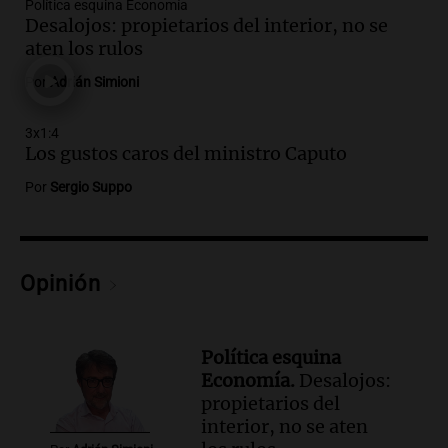
Política esquina Economía
Episodios
Desalojos: propietarios del interior, no se
Audio.
La justicia reconoce el COVID
aten los rulos
como enfermedad laboral tras el
Por
Adrián Simioni
fallecimiento de un docente
Panorama Federal
3x1:4
Episodios
Audio.
Encuentran cuerpo en el Riacho
Los gustos caros del ministro Caputo
Santa Fe: se trataría de un hombre
Por
Sergio Suppo
desaparecido mientras practicaba
kitesurf
Panorama Federal
Episodios
Opinión
Audio.
Solans Hoteles es patrocinante
porque el concurso “abre un espacio a la
creatividad”
Edición 2026
Política esquina
Episodios
Economía.
Desalojos:
propietarios del
Audio.
Femicidio por fuego en el auto:
interior, no se aten
qué dijo la defensa del esposo acusado