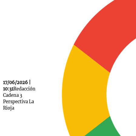
Notas
s
Notas
La Sole en
ial
Mundial 2026
Cadena 3
17/06/2026 |
10:31
Redacción
Cadena 3
Perspectiva La
Rioja