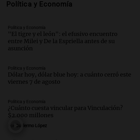
Audio.
Siniestro vial en Salta: una mujer
Política y Economía
fallece tras perder el control de su
vehículo
Panorama Federal
Política y Economía
Episodios
"El tigre y el león": el efusivo encuentro
Audio.
Docentes de Jujuy enfrentan
entre Milei y De la Espriella antes de su
descuentos de hasta 700.000 pesos en
asunción
sus salarios, denuncian desde el
sindicato
Panorama Federal
Política y Economía
Episodios
Dólar hoy, dólar blue hoy: a cuánto cerró este
Audio.
La justicia reconoce el COVID
viernes 7 de agosto
como enfermedad laboral tras caso de
docente fallecido en 2021
Panorama Federal
Política y Economía
Episodios
¿Cuánto cuesta vincular para Vinculación?
$2.000 millones
Audio.
Trágico siniestro vial en Salta:
mujer pierde la vida en accidente en
Por
Guillermo López
circunvalación Oeste
Panorama Federal