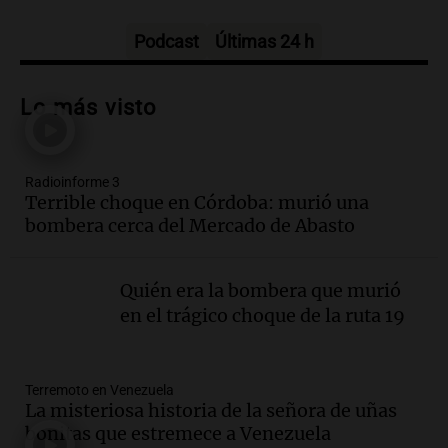
Panorama Federal
Episodios
Podcast
Últimas 24 h
Audio.
Audiencia por tragedia vial en
Altas Cumbres: peritos analizan
Lo más visto
teléfono de Óscar González
Panorama Federal
Episodios
Radioinforme 3
Audio.
Solicitan quiebra de Lebron
Terrible choque en Córdoba: murió una
Group en medio de una investigación
bombera cerca del Mercado de Abasto
por estafa piramidal millonaria
Panorama Federal
Episodios
Quién era la bombera que murió
Audio.
Detienen a pareja en Alderete por
en el trágico choque de la ruta 19
venta de medicamentos controlados
mediante delivery
Panorama Federal
Terremoto en Venezuela
Episodios
La misteriosa historia de la señora de uñas
Audio.
El alzobispo García Cueva llama a
bonitas que estremece a Venezuela