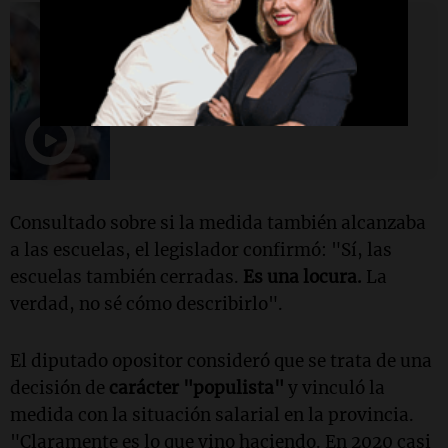
Sociedad
La Rioja decretó asueto a la
administración pública por el
triunfo de Argentina
Consultado sobre si la medida también alcanzaba
a las escuelas, el legislador confirmó: "Sí, las
escuelas también cerradas.
Es una locura.
La
verdad, no sé cómo describirlo".
El diputado opositor consideró que se trata de una
decisión de
carácter "populista"
y vinculó la
medida con la situación salarial en la provincia.
"Claramente es lo que vino haciendo. En 2020 casi