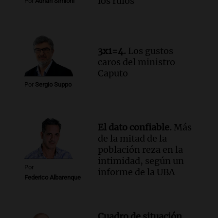
los rulos
Por
Adrián Simioni
Radioinforme 3
Episodios
Audio.
Exconvicto con doble empleo
estatal: la SENAF asegura que se enteró
3x1=4.
Los gustos
por los medios
caros del ministro
Radioinforme 3
Caputo
Episodios
Por
Sergio Suppo
Audio.
Los gustos caros del ministro
Caputo | Por Sergio Suppo
3x1:4
El dato confiable.
Más
Episodios
de la mitad de la
población reza en la
intimidad, según un
Por
informe de la UBA
Federico Albarenque
Cuadro de situación.