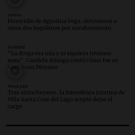
la clase dirigente a abordar problemas
económicos y sociales
Panorama Federal
Juntos
Femicidio de Agostina Vega: detuvieron a
Episodios
otros dos inquilinos por encubrimiento
Audio.
La inflación en Buenos Aires
alcanza el 2,9% en julio, generando
incertidumbre sobre el IPC nacional
Sociedad
Panorama Federal
"La droga era mía y ni siquiera tuvimos
Episodios
sexo": Candela Arizaga contó cómo fue su
Audio.
Descuentos de hasta 700.000
noche con Moyano
pesos en salarios docentes en Jujuy
generan fuertes críticas
Ahora país
Panorama Federal
Tras atrincherarse, la intendenta interina de
Episodios
Villa Santa Cruz del Lago aceptó dejar el
Audio.
Docentes de Jujuy denuncian
cargo
descuentos de hasta 700.000 pesos en
sus salarios y genera alarma
Panorama Federal
Episodios