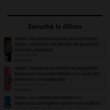
16:16
Deportes
Gerónimo Rulli se une al Manchester City tras
dejar el Olympique de Marsella
Escuchá lo último
16:16
Sociedad
Audio.
Día Internacional de la Cerveza:
Incendio en un edificio al lado de la casa de
mitos, secretos y el desafío de producir
Cristina Kirchner: evacuaron a los vecinos
cerveza artesanal
Viva la Radio
Episodios
16:15
Mundo
Cameron Hamilton asumirá la FEMA tras su
Audio.
Tucumán enfrenta un equilibrio
confirmación en el Senado de EE.UU.
financiero precario debido a la caída del
consumo y recaudación
Panorama Federal
16:11
Espectáculos
Episodios
Falleció William Orbit, el influyente productor
que transformó la música pop a los 69 años
Audio.
La calidad del empleo en
Argentina cae y preocupa a economistas
en un contexto de crisis económica