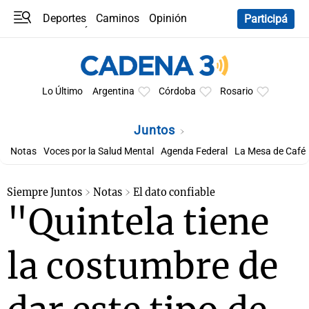
Deportes
Caminos
Opinión
Participá
Programas
Últimas coberturas
Últimas 24 h
En YouTube
Clima
Horóscopo
Lo Último
Argentina
Córdoba
Rosario
Juntos
Notas
Voces por la Salud Mental
Agenda Federal
La Mesa de Café
Siempre Juntos
Notas
El dato confiable
"Quintela tiene
la costumbre de