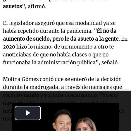
asuetos",
afirmó.
El legislador aseguró que esa modalidad ya se
había repetido durante la pandemia.
"Él no da
aumento de sueldo, pero le da asueto a la gente.
En
2020 hizo lo mismo: de un momento a otro te
anoticiabas de que no había clases o que no
funcionaba la administración pública", señaló.
Molina Gómez contó que se enteró de la decisión
durante la madrugada, a través de mensajes que
recibió cuando ya estaba descansando. "Yo soy
diputado provincial y me habían mandado
mensajes a las 2.30. Hoy tengo cuatro comisiones,
Play
mañana hay sesión y me entero de esto", relató.
Video