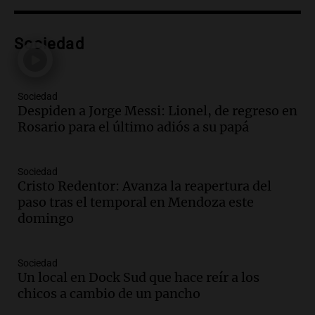
Episodios
Audio.
Tragedia en Mendoza: un muerto
Sociedad
y cinco heridos tras caer dos autos desde
un puente
Una mañana para todos
Episodios
Sociedad
Despiden a Jorge Messi: Lionel, de regreso en
Audio.
Messi llegará esta noche a
Rosario para el último adiós a su papá
Rosario para acompañar a su familia
tras la muerte de su papá
Una mañana para todos
Sociedad
Episodios
Cristo Redentor: Avanza la reapertura del
Audio.
Ley de Propiedad Privada: el revés
paso tras el temporal en Mendoza este
en el Congreso expuso una debilidad
domingo
comunicacional del Gobierno
Una mañana para todos
Episodios
Sociedad
Un local en Dock Sud que hace reír a los
Audio.
Casabindo se prepara para una
chicos a cambio de un pancho
celebración única: 30.000 turistas y el