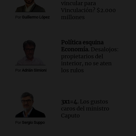
vincular para
Messi hubiera llegado adonde llegó"
Vinculación? $2.000
Una mañana para todos
millones
Por
Guillermo López
Episodios
Audio.
El orgullo y el sueño argentino de
Jorge Messi en una entrevista con Rony
Política esquina
Vargas en 2007
Economía.
Desalojos:
Una mañana para todos
propietarios del
Episodios
interior, no se aten
Audio.
El abuelo de Agostina Vega, tras
los rulos
Por
Adrián Simioni
las nuevas detenciones: "En esa casa
todos tenían algo que ver"
Una mañana para todos
Episodios
3x1=4.
Los gustos
Audio.
Una nutricionista derribó el mito
caros del ministro
del desayuno ideal: qué alimentos
Caputo
conviene priorizar
Por
Sergio Suppo
Una mañana para todos
Episodios