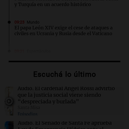
y Turquía en un acuerdo histórico
09:23
Mundo
El papa León XIV exige el cese de ataques a
civiles en Ucrania y Rusia desde el Vaticano
09:21
Espectáculos
Carlos Rottemberg presenta "Pasen y Lean",
su obra sobre 50 años en el teatro argentino
Escuchá lo último
09:20
Sociedad
Un local en Dock Sud que hace reír a los chicos
Audio.
El cardenal Ángel Rossi advirtió
a cambio de un pancho
que la justicia social viene siendo
“despreciada y burlada”
Santa Misa
09:14
Sociedad
Episodios
El juicio a "Pity" Álvarez por el asesinato de
Cristian Díaz en Villa Lugano iniciará este
Audio.
El Senado de Santa Fe aprueba
lunes