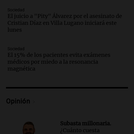
tradicional Toreo de la Vincha
Una mañana para todos
Sociedad
Episodios
El juicio a "Pity" Álvarez por el asesinato de
Audio.
Borges, abogada de Pourrain:
Cristian Díaz en Villa Lugano iniciará este
"Tres hombres se lo llevaron para
lunes
hacerle preguntas y nunca regresó"
Una mañana para todos
Sociedad
Episodios
El 15% de los pacientes evita exámenes
Audio.
Voluntarios limpiaron 9.000
médicos por miedo a la resonancia
metros del río Suquía y retiraron hasta
magnética
800 kilos de basura por jornada
Una mañana para todos
Episodios
Audio.
La historia de la servilleta que
firmó Jorge Messi para el primer
Opinión
contrato de Leo con Barcelona
Una mañana para todos
Episodios
Subasta millonaria.
¿Cuánto cuesta
Audio.
Joan Gaspart: "Sin Jorge, no sé si