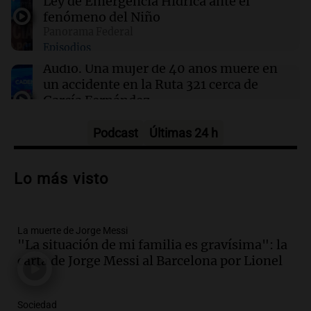
Ley de Emergencia Hídrica ante el
fenómeno del Niño
Panorama Federal
09:13
Mundo
Episodios
No se detectan casos de ébola en barco fluvial
en cuarentena cerca de Kinshasa, Congo
Audio.
Una mujer de 40 años muere en
un accidente en la Ruta 321 cerca de
García Fernández
Panorama Federal
Episodios
Podcast
Últimas 24 h
Audio.
El Tesoro Nacional captura 12
billones de pesos y genera excedente de
Lo más visto
liquidez de 4 billones
Panorama Federal
Episodios
La muerte de Jorge Messi
Audio.
La lección del Titanic y la
"La situación de mi familia es gravísima": la
humildad en tiempos de tormenta
carta de Jorge Messi al Barcelona por Lionel
según San Ignacio de Loyola
Panorama Federal
Episodios
Sociedad