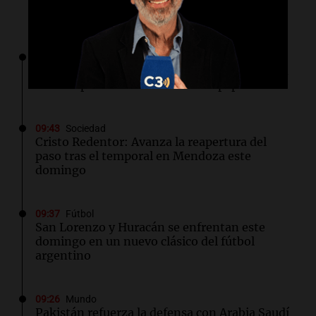
Lo último
10:12
Sociedad
Despiden a Jorge Messi: Lionel, de regreso en
Rosario para el último adiós a su papá
09:43
Sociedad
Cristo Redentor: Avanza la reapertura del
paso tras el temporal en Mendoza este
domingo
09:37
Fútbol
San Lorenzo y Huracán se enfrentan este
domingo en un nuevo clásico del fútbol
argentino
09:26
Mundo
Pakistán refuerza la defensa con Arabia Saudí