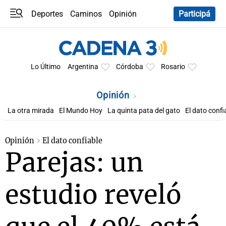
Deportes
Caminos
Opinión
Participá
Programas
Últimas coberturas
Últimas 24 h
En YouTube
Clima
Horóscopo
Lo Último
Argentina
Córdoba
Rosario
Opinión
La otra mirada
El Mundo Hoy
La quinta pata del gato
El dato confi
Opinión
El dato confiable
Parejas: un
estudio reveló