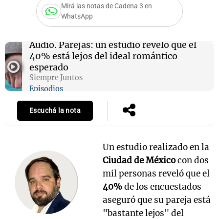
Mirá las notas de Cadena 3 en
WhatsApp
Notas
Audio.
Parejas: un estudio reveló que el
s
Notas
40% está lejos del ideal romántico
La Sole en
esperado
ial
Mundial 2026
Cadena 3
Siempre Juntos
Episodios
Escuchá la nota
Un estudio realizado en la
Ciudad de México
con dos
mil personas reveló que el
40%
de los encuestados
aseguró que su pareja está
"bastante lejos" del