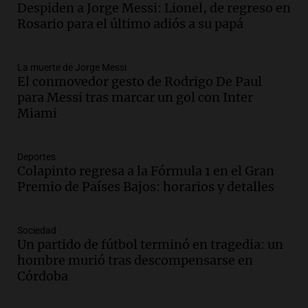
Audio.
Tormentas y filtraciones: "El
Despiden a Jorge Messi: Lionel, de regreso en
agua entra por donde menos
Rosario para el último adiós a su papá
imaginamos"
Una Mañana para todos Rosario
La muerte de Jorge Messi
Episodios
El conmovedor gesto de Rodrigo De Paul
Audio.
Nahuel Pennisi y la huella de
para Messi tras marcar un gol con Inter
Mercedes Sosa: "La emoción es el filtro
Miami
máximo".
Una Mañana para todos Rosario
Episodios
Deportes
Colapinto regresa a la Fórmula 1 en el Gran
Audio.
Orellana Lucca celebró su peña
Premio de Países Bajos: horarios y detalles
de folclore en Córdoba
Tarde y Media
Episodios
Sociedad
Un partido de fútbol terminó en tragedia: un
Audio.
Trágico accidente en Mendoza:
hombre murió tras descompensarse en
un muerto y varios heridos tras caída de
Córdoba
vehículos desde un puente
Panorama Federal