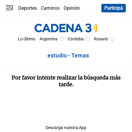
Deportes
Caminos
Opinión
Participá
Programas
Últimas coberturas
Últimas 24 h
En YouTube
Clima
Horóscopo
Lo Último
Argentina
Córdoba
Rosario
estudio - Temas
Por favor intente realizar la búsqueda más
tarde.
Descargá nuestra App