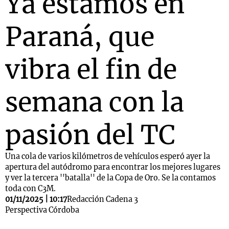
Ya estamos en
Paraná, que
Notas
s
Notas
vibra el fin de
La Sole en
ial
Mundial 2026
Cadena 3
semana con la
pasión del TC
Una cola de varios kilómetros de vehículos esperó ayer la
apertura del autódromo para encontrar los mejores lugares
y ver la tercera ''batalla'' de la Copa de Oro. Se la contamos
toda con C3M.
01/11/2025 | 10:17
Redacción Cadena 3
Perspectiva Córdoba