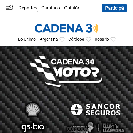
Deportes
Caminos
Opinión
Participá
Programas
Últimas coberturas
Últimas 24 h
En YouTube
Clima
Horóscopo
Lo Último
Argentina
Córdoba
Rosario