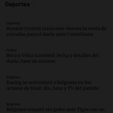
Deportes
Noticias
Episodios
Audio.
Luis Juez defendió la ley de
Deportes
propiedad privada: "Hay mucho relato y
Rosario Central inicia este viernes la venta de
poca lectura"
entradas para el duelo ante Corinthians
Noticias Rosario
Episodios
Audio.
León XIV prioriza su visita a Perú
Fútbol
en su viaje a América Latina desde
Boca y Vélez Sarsfield: fecha y detalles del
Argentina
duelo clave de octavos
Noticias
Episodios
Belgrano
Audio.
Juicio por la tragedia de las Altas
Racing se enfrentará a Belgrano en los
Cumbres: un bombero testimonia sobre
octavos de final: día, hora y TV del partido
el manejo de la ambulancia
Noticias
Episodios
Belgrano
Audio.
Avanza el juicio por la tragedia de
Belgrano empató sin goles ante Tigre con un