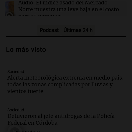
detención en EE.UU. por visa vencida
Audio.
El índice asado del Mercado
Norte muestra una leve baja en el costo
para 10 personas
Noticias
Episodios
Podcast
Últimas 24 h
Audio.
La pizzería más antigua de
Córdoba homenajeó a León XIV con una
Lo más visto
pizza esculpida con su rostro
Radioinforme 3
Episodios
Sociedad
Audio.
Córdoba jugará un papel clave en
Alerta meteorológica extrema en medio país:
la visita del Papa León XIV a Argentina
todas las zonas complicadas por lluvias y
Panorama Federal
vientos fuerte
Episodios
Audio.
Boca se impone a Estudiantes
Sociedad
con gol de Azcácibar en un sólido
Detuvieron al jefe antidrogas de la Policía
desempeño del equipo
Federal en Córdoba
Noticias