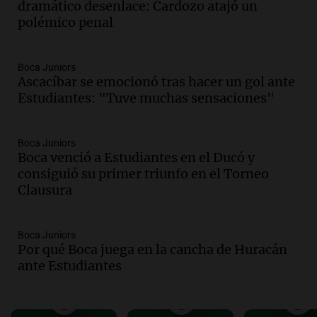
las Altas Cumbres en Córdoba con
dramático desenlace: Cardozo atajó un
testimonios clave y videos
polémico penal
Noticias
Episodios
Boca Juniors
Audio.
Detención de joven argentina en
Ascacíbar se emocionó tras hacer un gol ante
EE.UU. durante el Mundial genera
Estudiantes: "Tuve muchas sensaciones"
preocupación y desesperación
Noticias
Episodios
Boca Juniors
Boca venció a Estudiantes en el Ducó y
Audio.
Caída del proyecto de ley de
consiguió su primer triunfo en el Torneo
propiedad privada provoca reacciones
Clausura
entre gobernadores y el oficialismo
Noticias
Episodios
Boca Juniors
Audio.
El futuro de la justicia electoral
Por qué Boca juega en la cancha de Huracán
en Córdoba: Guillermo Arias se perfila
ante Estudiantes
como nuevo juez
Noticias
Episodios