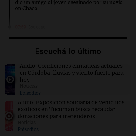
dio un amigo al joven asesinado por su novia
en Chaco
07:59
Sociedad
A 13 años de la explosión de Salta 2141: el
recuerdo de una tragedia que marcó a Rosario
Escuchá lo último
07:57
Sociedad
Día del Veterinario: un homenaje a quienes
Audio.
Condiciones climáticas actuales
cuidan la salud animal en Argentina
en Córdoba: lluvias y viento fuerte para
hoy
Noticias
07:54
Radioinforme 3 Rosario
Episodios
Abogada de la familia Albornoz cuestionó
liberación de Micaela: "No la evaluó un
Audio.
Exposición solidaria de vehículos
psiquiatra"
exóticos en Tucumán busca recaudar
donaciones para merenderos
Noticias
07:53
Sociedad
Episodios
Una niñera argentina enfrenta un mes de