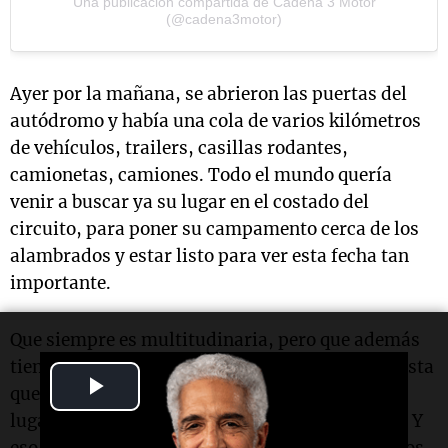
Una publicación compartida de Cadena 3 Motor
(@cadena3motor)
Ayer por la mañana, se abrieron las puertas del
autódromo y había una cola de varios kilómetros
de vehículos, trailers, casillas rodantes,
camionetas, camiones. Todo el mundo quería
venir a buscar ya su lugar en el costado del
circuito, para poner su campamento cerca de los
alambrados y estar listo para ver esta fecha tan
importante.
Que siempre es multitudinaria, pero que además
tiene uno de los autódromos más lindos, una pista
Play
que tiene de todo, lugares de alta velocidad,
lugares de media velocidad y de baja velocidad. Y
Video
eso equilibra a todas las marcas y equilibra todos