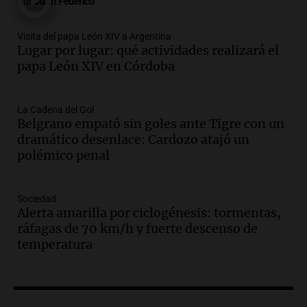
Por
Juan Federico
Episodios
Audio.
Boca Juniors obtiene una vital
Visita del papa León XIV a Argentina
victoria ante Estudiantes gracias al gol
Lugar por lugar: qué actividades realizará el
de Santiago Azcácibar
papa León XIV en Córdoba
Noticias
Episodios
Audio.
Derrapó con su moto en 27 de
La Cadena del Gol
Belgrano empató sin goles ante Tigre con un
Febrero al 6100 y terminó
dramático desenlace: Cardozo atajó un
hospitalizado
polémico penal
Noticias Rosario
Episodios
Audio.
Córdoba multará con hasta $420
Sociedad
mil los escapes libres y sancionará las
Alerta amarilla por ciclogénesis: tormentas,
"hordas" de motos
ráfagas de 70 km/h y fuerte descenso de
Radioinforme 3
temperatura
Episodios
Audio.
Debate sobre reforma del Banco
Central refleja tensiones políticas y
económicos en Argentina