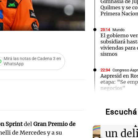
Gimnasia de Ju
Quilmes y se co
Primera Nacion
23:14
Mundo
El gobierno ve
subsidiará hast
viviendas para
sismos
Mirá las notas de Cadena 3 en
WhatsApp
22:34
Congreso Aapr
Aapresid en Ro
etapa: "Se emp
negocios"
Audio.
"tarar
22:31
Amamos Argen
El "tarareo con
Escuchá 
delirio que se v
Audio.
concep
música de las p
ón Sprint
del
Gran Premio de
gerent
un del
elli de Mercedes y a su