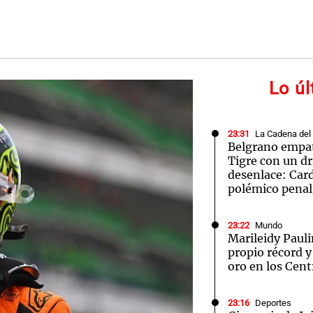
Lo ú
Notas
Notas
No
e en Cadena 3
El huracán de Arequito
Cadena 3 en
23:31
La Cadena del
Belgrano empat
Tigre con un d
desenlace: Car
polémico penal
23:22
Mundo
Marileidy Paul
propio récord 
oro en los Cen
23:16
Deportes