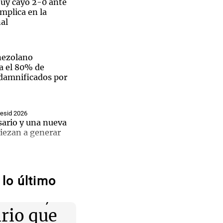
juy cayó 2-0 ante
mplica en la
al
nezolano
a el 80% de
 damnificados por
esid 2026
sario y una nueva
iezan a generar
El
eo
tina
ceptual", un
lo último
uelve arte con la
El
tual",
alabras
e de
irio que