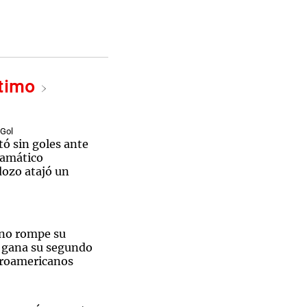
Notas
ltimo
tas
Notas
Venezuela de
 Groenlandia
Comprometidos
Madur
 Gol
ó sin goles ante
ramático
dozo atajó un
ino rompe su
y gana su segundo
troamericanos