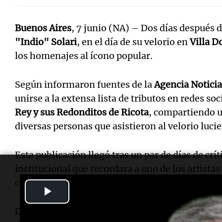
Buenos Aires
, 7 junio (NA) – Dos días después 
"Indio" Solari
, en el día de su velorio en
Villa 
los homenajes al ícono popular.
Según informaron fuentes de la
Agencia Notici
unirse a la extensa lista de tributos en redes so
Rey y sus Redonditos de Ricota
, compartiendo un
diversas personas que asistieron al velorio lucie
Esta publicación llegó tras un par de días de crít
institucional que recordara a uno de los artista
convocantes de la música argentina.
Play
Video
Durante el multitudinario velorio del "Indio" So