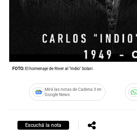
FOTO:
El homenaje de River al "Indio" Solari.
Mirá las notas de Cadena 3 en
Google News
Escuchá la nota