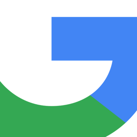
Notas
Notas
No
e en Cadena 3
El huracán de Arequito
Cadena 3 en