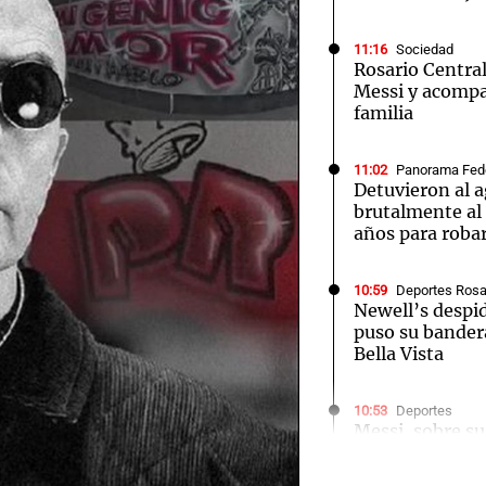
11:16
Sociedad
Rosario Central
Messi y acompa
familia
11:02
Panorama Fed
Detuvieron al 
brutalmente al
años para roba
10:59
Deportes Rosa
Newell’s despid
puso su bander
Bella Vista
Audio.
10:53
Deportes
Messi, sobre su
levantaba a las
orgullo
volvía a las 9 d