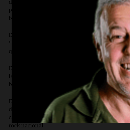
decidieron romper el silencio para acompañar el
población argentina con un video que se despide
bandas más convocantes del país.
En el video, el club resaltó la presencia de "la 
"los colores más lindos" en el contexto del velo
quien se describió como "una leyenda de nuestr
El audiovisual fue acompañado por la frase "la b
la famosa canción "Vencedores vencidos", que ju
banda roja cruzada de la camiseta del club port
El video mostró a diversos hinchas del "Millona
despedir al "Indio", exhibiendo identificacione
camperas y pilusos, así como las tradicionales 
rock nacional.