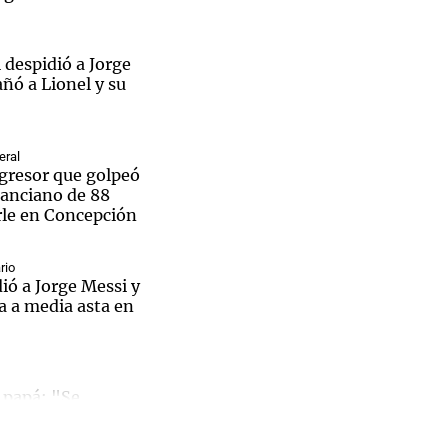
 despidió a Jorge
ñó a Lionel y su
eral
agresor que golpeó
 anciano de 88
rle en Concepción
rio
ió a Jorge Messi y
a a media asta en
El
 papá: "Se
 4 de la mañana y
 y el
e la noche"