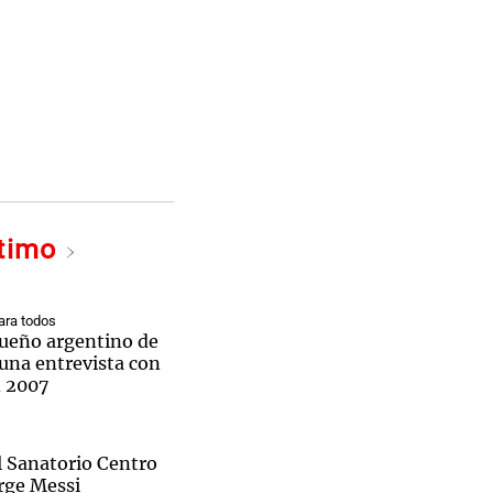
ltimo
ra todos
 sueño argentino de
una entrevista con
n 2007
l Sanatorio Centro
rge Messi