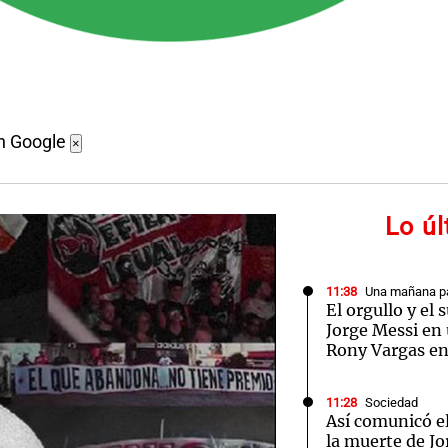
n Google
×
Lo ú
11:38
Una mañana pa
El orgullo y el
Jorge Messi en 
Rony Vargas e
11:28
Sociedad
Así comunicó e
la muerte de Jo