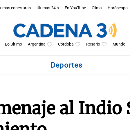
ltimas coberturas
Últimas 24 h
En YouTube
Clima
Horóscopo
Lo Último
Argentina
Córdoba
Rosario
Mundo
Deportes
menaje al Indio 
miento