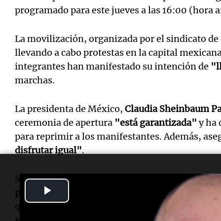
programado para este jueves a las 16:00 (hora a
La movilización, organizada por el sindicato d
llevando a cabo protestas en la capital mexicana
integrantes han manifestado su intención de
"l
marchas.
La presidenta de México,
Claudia Sheinbaum P
ceremonia de apertura
"está garantizada"
y ha 
para reprimir a los manifestantes. Además, as
disfrutar igual"
.
Sheinbaum analizó la situación y consideró que
Play
provocación
para mostrar lo mal que está la sit
que
"lo vemos como una provocación para decir 
Video
situación en México'"
.