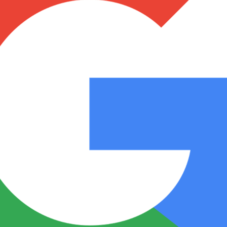
Notas
Notas
No
e en Cadena 3
El huracán de Arequito
Cadena 3 en