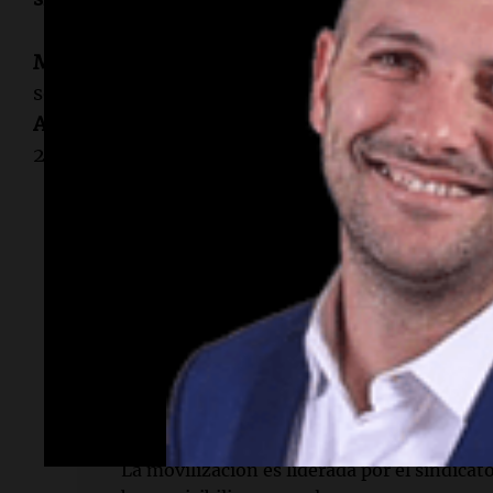
México
acoge su tercera Copa del Mundo, habie
se consagró campeón con
Pelé
, y en 1986, con 
Armando Maradona
. El país se prepara para el 
2026.
Lectura rápida
¿Qué ocurrió en el Estadio Azteca?
Bloqueos por parte de maestros impiden el
antes del partido inaugural del Mundial.
¿Quiénes están protestando?
La movilización es liderada por el sindica