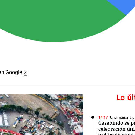
en Google
×
Lo ú
14:17
Una mañana pa
Casabindo se p
celebración úni