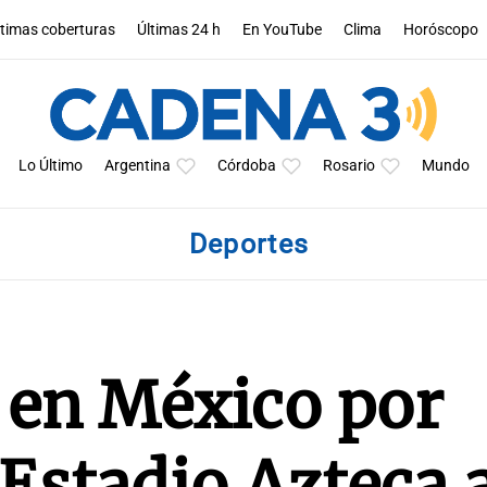
ltimas coberturas
Últimas 24 h
En YouTube
Clima
Horóscopo
Lo Último
Argentina
Córdoba
Rosario
Mundo
Deportes
 en México por
 Estadio Azteca 