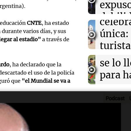
expus
hacerle pregun
rgentina).
una
Una mañana
regresó"
Audio.
debili
Episodios
celebr
e educación
CNTE
, ha estado
aboga
comun
 durante varios días, y sus
única:
Pourra
del Go
legar al estadio"
a través de
turista
Audio.
"Tres
Una mañana
tradic
Episodios
Volunt
se lo l
ardo
, ha declarado que la
Toreo 
limpia
para h
descartado el uso de la policía
Vinch
eguró que
"el Mundial se va a
Audio.
9.000
pregun
Una mañana
histori
del rí
nunca
Episodios
Podcast
 los bloqueos son una
servil
y reti
regres
uación en el país, subrayando
firmó 
hasta 
Una mañana
'miren qué mal está la
Episodios