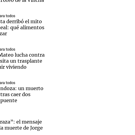
l Toreo de la Vincha
ra todos
ta derribó el mito
deal: qué alimentos
zar
ra todos
 Mateo lucha contra
sita un trasplante
ir viviendo
ra todos
endoza: un muerto
 tras caer dos
 puente
braza”: el mensaje
 la muerte de Jorge