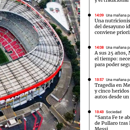
y el tradiciona
14:09
Una mañana pa
Una nutricionis
del desayuno i
conviene priori
14:08
Una mañana pa
A sus 25 años,
el tiempo: nece
para poder segu
13:57
Una mañana pa
Tragedia en M
y cinco heridos
autos desde un
13:43
Sociedad
“Santa Fe te a
de Pullaro tras
Messi