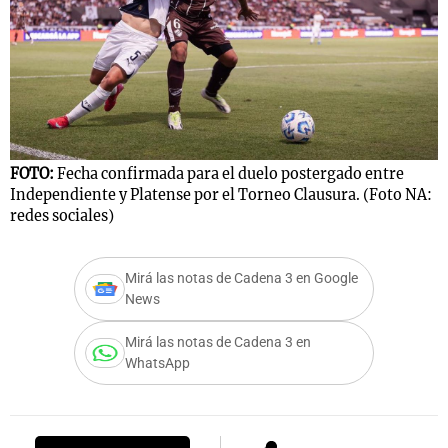
Notas
s
Notas
La Sole en
ial
Mundial 2026
Cadena 3
FOTO:
Fecha confirmada para el duelo postergado entre
Independiente y Platense por el Torneo Clausura. (Foto NA:
redes sociales)
Mirá las notas de Cadena 3 en Google
News
Mirá las notas de Cadena 3 en
WhatsApp