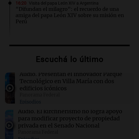
16:20
Visita del papa León XIV a Argentina
"Difundan el milagro": el recuerdo de una
amiga del papa León XIV sobre su misión en
Perú
16:19
Boca Juniors
Boca confirmó cuándo llegará al país el
ecuatoriano Enner Valencia
Escuchá lo último
16:06
Mundo
Audio.
Presentan el innovador Parque
Crisis sanitaria en Cisjordania: las políticas
Tecnológico en Villa María con dos
israelíes afectan gravemente el acceso a la
edificios icónicos
salud
Panorama Federal
Episodios
16:02
Mundo
Audio.
El kirchnerismo no logra apoyo
Las primarias de Tennessee marcan el debut
para modificar proyecto de propiedad
de un controvertido mapa parlamentario que
privada en el Senado Nacional
divide Memphis
Panorama Federal