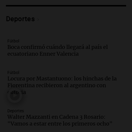
custodia en Salta
Panorama Federal
Deportes
Episodios
Audio.
Inviolabilidad de la propiedad
privada: el ruido que tapa cosas
importantes
Fútbol
Boca confirmó cuándo llegará al país el
Editorial
ecuatoriano Enner Valencia
Episodios
Audio.
Lanzaron una campaña para que
niños con cáncer reciban regalos por el
Fútbol
día del niño.
Locura por Mastantuono: los hinchas de la
La Argentina Posible
Fiorentina recibieron al argentino con
Episodios
euforia
Audio.
Ganó una beca en la secundaria,
se mudó a Córdoba y hoy lleva la
Deportes
bandera de la universidad
Walter Mazzanti en Cadena 3 Rosario:
La Argentina Posible
"Vamos a estar entre los primeros ocho"
Episodios