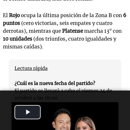
El
Rojo
ocupa la última posición de la Zona B con
6
puntos
(cero victorias, seis empates y cuatro
derrotas), mientras que
Platense
marcha 13° con
10 unidades
(dos triunfos, cuatro igualdades y
mismas caídas).
Lectura rápida
¿Cuál es la nueva fecha del partido?
El partido se llevará a cabo el viernes 24 de
octubre a las 18:00.
Play
¿Por qué se suspendió el encuentro?
El encuentro fue suspendido debido a
Video
graves incidentes ocurridos entre