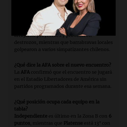
Independiente
y
Universidad de Chile
.
¿Qué sucedió durante los incidentes?
Los simpatizantes de
Universidad de Chile
arrojaron proyectiles y provocaron
destrozos, mientras que barrabravas locales
golpearon a varios simpatizantes chilenos.
¿Qué dice la AFA sobre el nuevo encuentro?
La
AFA
confirmó que el encuentro se jugará
en el Estadio Libertadores de América sin
partidos programados durante esa semana.
¿Qué posición ocupa cada equipo en la
tabla?
Independiente
es último en la Zona B con
6
puntos
, mientras que
Platense
está 13° con