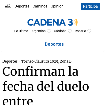
Deportes
Caminos
Opinión
Participá
Programas
Últimas coberturas
Últimas 24 h
En YouTube
Clima
Horóscopo
Lo Último
Argentina
Córdoba
Rosario
Deportes
Deportes
Torneo Clausura 2025, Zona B
Confirman la
fecha del duelo
entre