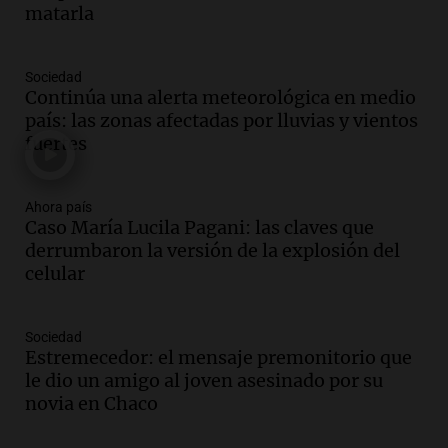
Panorama Federal
matarla
Episodios
Audio.
Santa Fe reactivará 1.500
Sociedad
viviendas paralizadas tras el cierre de
Continúa una alerta meteorológica en medio
Procrear en la provincia
país: las zonas afectadas por lluvias y vientos
Panorama Federal
fuertes
Episodios
Audio.
Debate en el Senado por la ley de
propiedad privada genera preocupación
Ahora país
Caso María Lucila Pagani: las claves que
y críticas entre senadores
derrumbaron la versión de la explosión del
Panorama Federal
celular
Episodios
Audio.
La comunidad boliviana en Salta:
un pilar cultural y social según Antonio
Sociedad
Marocco
Estremecedor: el mensaje premonitorio que
Panorama Federal
le dio un amigo al joven asesinado por su
Episodios
novia en Chaco
Audio.
Ordenan el reintegro de dos
niños a Córdoba tras disputa de