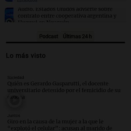
Episodios
16:00
Política y Economía
Audio.
Estados Unidos advierte sobre
Dólar hoy, dólar blue hoy: a cuánto cerró este
contrato entre cooperativa argentina y
jueves 6 de agosto
Huawei en Neuquén
Panorama Federal
Episodios
Podcast
Últimas 24 h
Audio.
El vicegobernador de Salta resalta
la presencia de 70.000 bolivianos en la
Lo más visto
provincia y su integración
Panorama Federal
Episodios
Sociedad
Audio.
La amiga del Papa León XIV
Quién es Gerardo Gasparutti, el docente
recordó su paso por Perú: "Nos decía
universitario detenido por el femicidio de su
siempre: ''Difundan el milagro''"
esposa
Viva la Radio
Episodios
Audio.
Santa Fe, segunda provincia con
Juntos
más femicidios del país, según informe
Giro en la causa de la mujer a la que le
de Casa del Encuentro
“explotó el celular”: acusan al marido de