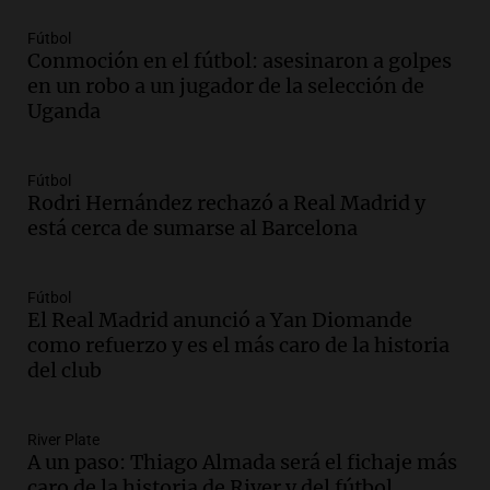
Audio.
El 80% de los ejecutivos espera
una mejora económica, pero modera
Fútbol
sus expectativas
Conmoción en el fútbol: asesinaron a golpes
Ahora país
en un robo a un jugador de la selección de
Episodios
Uganda
Audio.
Walter Mazzanti en Cadena 3
Rosario: "Vamos a estar entre los
Fútbol
primeros ocho"
Rodri Hernández rechazó a Real Madrid y
Deportes Rosario
está cerca de sumarse al Barcelona
Episodios
Audio.
Avanza el juicio a Oscar González
con nuevas declaraciones de testigos
Fútbol
El Real Madrid anunció a Yan Diomande
sobre el accidente
como refuerzo y es el más caro de la historia
Panorama Federal
del club
Episodios
Audio.
El viento complica el combate
del incendio forestal en Villa Yacanto
River Plate
A un paso: Thiago Almada será el fichaje más
Ahora país
caro de la historia de River y del fútbol
Episodios