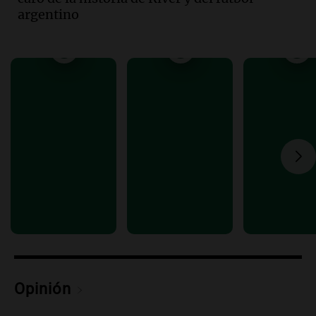
argentino
Audio.
Las claves del giro en la causa de
la mujer quemada en la E-53: por qué
detuvieron a su esposo
Ahora país
Episodios
Audio.
Ulpiano Suárez se lanza como
candidato a gobernador de Mendoza
para 2027
Panorama Federal
Episodios
Audio.
Críticas a autoridades por cierre
del paso internacional por intenso
temporal de nieve en la alta montaña
Panorama Federal
Episodios
Opinión