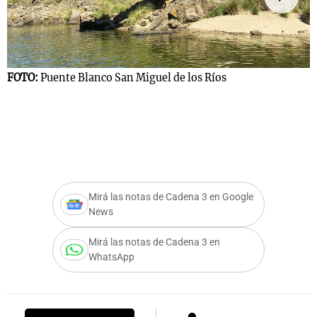
Notas
s
Notas
FOTO:
Puente Blanco San Miguel de los Ríos
La Sole en
ial
Mundial 2026
Cadena 3
Mirá las notas de Cadena 3 en Google
News
Mirá las notas de Cadena 3 en
WhatsApp