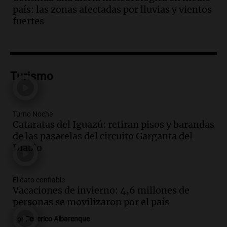
Panorama Federal
país: las zonas afectadas por lluvias y vientos
Episodios
fuertes
Audio.
El teatro Real da la bienvenida a
la temporada Rock Real con bandas
tributo todos los jueves
Panorama Federal
Turismo
Episodios
Audio.
Nicolás Marotta, el cordobés de
Recoleta: “Enfrentar a Boca, sea donde
sea, va a ser lindo”
Turno Noche
Cataratas del Iguazú: retiran pisos y barandas
La Cadena del Gol
de las pasarelas del circuito Garganta del
Episodios
Diablo
Audio.
Débora Blanca, psicóloga experta
en ludopatía: “Tener el casino en la
mano es muy peligroso”
El dato confiable
La Argentina, hoy
Vacaciones de invierno: 4,6 millones de
Episodios
personas se movilizaron por el país
Audio.
Docentes italianos visitaron la
Por
Federico Albarenque
ciudad de Córdoba para interiorizarse