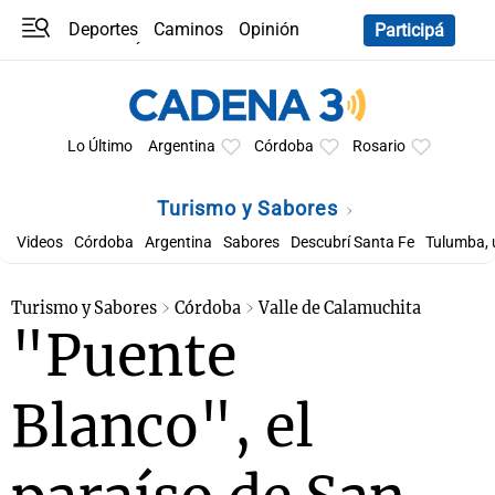
Deportes
Caminos
Opinión
Participá
Programas
Últimas coberturas
Últimas 24 h
En YouTube
Clima
Horóscopo
Lo Último
Argentina
Córdoba
Rosario
Turismo y Sabores
Videos
Córdoba
Argentina
Sabores
Descubrí Santa Fe
Tulumba, 
Turismo y Sabores
Córdoba
Valle de Calamuchita
"Puente
Blanco", el