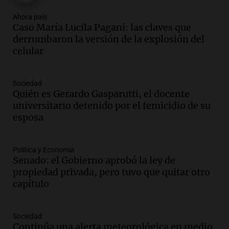
Ahora país
Audio.
El "Mono" de Kapanga
Caso María Lucila Pagani: las claves que
adelantó su show en Rosario.
derrumbaron la versión de la explosión del
Viva la Radio Rosario
celular
Episodios
Audio.
Condenan a tres años de prisión
Sociedad
en suspenso a hombre por simular robo
Quién es Gerardo Gasparutti, el docente
de recaudación en San Luis
universitario detenido por el femicidio de su
Panorama Federal
esposa
Episodios
Audio.
Medicina reproductiva, entre la
ayuda por problemas de fertilidad y la
Política y Economía
Senado: el Gobierno aprobó la ley de
ostentación de millonarios
propiedad privada, pero tuvo que quitar otro
Amamos Argentina
capítulo
Episodios
Audio.
El juicio contra Oscar González
avanza con testimonios clave sobre el
Sociedad
accidente en Villa Dolores
Continúa una alerta meteorológica en medio