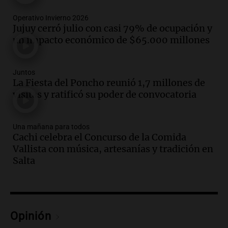
sobre los parques educativos
Operativo Invierno 2026
Amamos Argentina
Jujuy cerró julio con casi 79% de ocupación y
Episodios
un impacto económico de $65.000 millones
Audio.
Meteorólogo alertó que El Niño
traerá más lluvias y eventos extremos
durante la primavera
Juntos
La Fiesta del Poncho reunió 1,7 millones de
Informados al regreso
visitas y ratificó su poder de convocatoria
Episodios
Audio.
Córdoba sigue trabajando para
restablecer el servicio de electricidad
Una mañana para todos
tras fuertes vientos
Cachi celebra el Concurso de la Comida
Panorama Federal
Vallista con música, artesanías y tradición en
Episodios
Salta
Audio.
Según una encuesta, el 80% de
los empresarios del país cree que la
economía mejorará el próximo año
Amamos Argentina
Opinión
Episodios