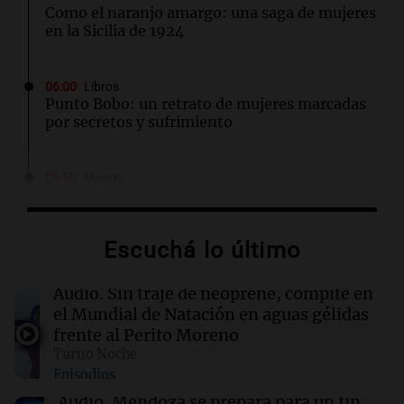
Como el naranjo amargo: una saga de mujeres
en la Sicilia de 1924
06:00
Libros
Punto Bobo: un retrato de mujeres marcadas
por secretos y sufrimiento
05:58
Mundo
Explosión en Damasco: 14 heridos y
corrección de datos por parte del Ministerio
de Salud
Escuchá lo último
05:31
Ciencia
Audio.
Sin traje de neoprene, compite en
El AMOC se mantuvo fuerte mientras una
el Mundial de Natación en aguas gélidas
importante corriente oceánica casi se detuvo
frente al Perito Moreno
Turno Noche
Episodios
04:00
Deportes
Polémica en el running: bloquean a
Audio.
Mendoza se prepara para un fin