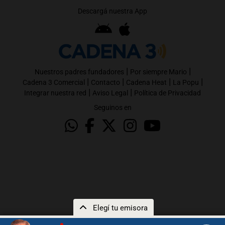
Descargá nuestra App
|
|
Nuestros padres fundadores
Por siempre Mario
|
|
|
|
Cadena 3 Comercial
Contacto
Cadena Heat
La Popu
|
|
Integrar nuestra red
Aviso Legal
Política de Privacidad
Seguinos en
Elegí tu emisora