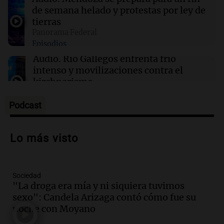
corredores que no paguen inscripción y donan
de semana helado y protestas por ley de
a hospitales
tierras
Panorama Federal
Episodios
03:32
Mundo
Rescate invernal en la Antártida: un
Audio.
Río Gallegos enfrenta frío
estadounidense trasladado a hospital en
intenso y movilizaciones contra el
Nueva Zelanda
kirchnerismo
Panorama Federal
Episodios
Podcast
Audio.
Debate en el Senado sobre
propiedad privada y cuestionamientos a
Lo más visto
la soberanía digital en Argentina
Panorama Federal
Episodios
Sociedad
Audio.
Mendoza se prepara para un fin
"La droga era mía y ni siquiera tuvimos
de semana helado y ciudadanos
sexo": Candela Arizaga contó cómo fue su
marchan contra reforma de tierras
noche con Moyano
Panorama Federal
Episodios