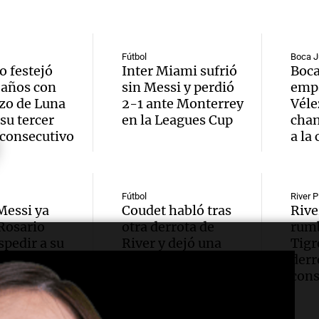
Episodios
Messi 
de bas
Audio.
prime
jornad
Gaspar
Fútbol
Boca J
o festejó
Inter Miami sufrió
Boca
contra
Una mañana
Audio.
 años con
sin Messi y perdió
empa
Jorge, 
Episodios
zo de Luna
2-1 ante Monterrey
Véle
Leo c
orgullo
Messi 
su tercer
en la Leagues Cup
chan
Barcel
 consecutivo
a la
sueño
llegad
Una mañana
Audio.
argent
llegó"
Episodios
Fútbol
River P
abuelo
Jorge 
Una mañana
Messi ya
Coudet habló tras
Rive
Episodios
 Rosario
otra derrota de
rumb
Agosti
una en
spedir a su
River y dejó una
Tigr
Audio.
tras l
rge
advertencia sobre
derr
con R
su continuidad
cons
nutric
detenc
Vargas