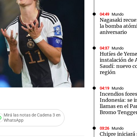
04:49
Mundo
Nagasaki recue
la bomba atómi
aniversario
Notas
Notas
No
04:37
Mundo
Hutíes de Yeme
e en Cadena 3
El huracán de Arequito
Cadena 3 en
instalación de
Saudí: nuevo co
región
04:19
Mundo
Incendios fores
Indonesia: se i
llamas en el P
Bromo Tengge
Mirá las notas de Cadena 3 en
WhatsApp
03:26
Mundo
Chipre iniciará