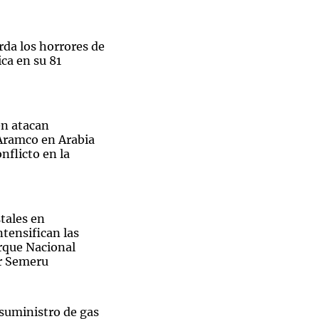
rda los horrores de
ca en su 81
Notas
tas
Notas
Venezuela de
n atacan
 Groenlandia
Comprometidos
Madur
 Aramco en Arabia
nflicto en la
tales en
ntensifican las
arque Nacional
r Semeru
 suministro de gas