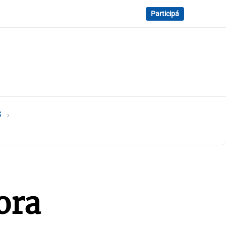
Participá
s
ora