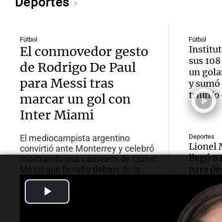
Deportes
Fútbol
Fútbol
El conmovedor gesto
Institut
sus 108
de Rodrigo De Paul
un gola
para Messi tras
y sumó 
triunfo
marcar un gol con
Inter Miami
El mediocampista argentino
Deportes
Lionel 
convirtió ante Monterrey y celebró
llegó a
mostrando una camiseta de Lionel
para de
Messi que llevaba debajo de la
suya, en homenaje a su amigo
papá Jo
Play
tras la muerte de su padre, Jorge.
Video