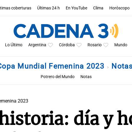
ltimas coberturas
Últimas 24 h
En YouTube
Clima
Horóscopo
Lo Último
Argentina
Córdoba
Rosario
Mundo
Copa Mundial Femenina 2023
Nota
Potrero del Mundo
Notas
emenina 2023
historia: día y h