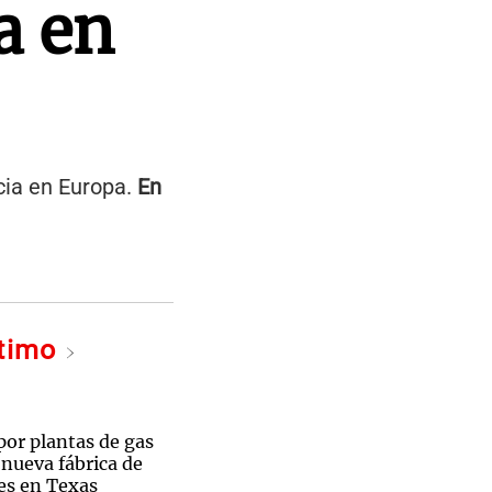
a en
ncia en Europa.
En
ltimo
por plantas de gas
 nueva fábrica de
es en Texas