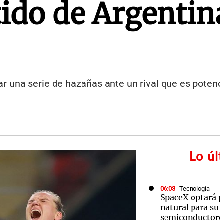
tido de Argentin
rar una serie de hazañas ante un rival que es pote
Lo ú
06:03
Tecnología
SpaceX optará 
natural para su
semiconductor