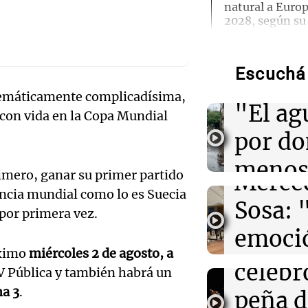
natural a Euro
2028, según su
Audio.
Energía
Torme
Escuchá 
02:13
Mundo
filtrac
Más de 1.300 v
Audio.
matemáticamente complicadísima,
Shanghái ante l
"El ag
Dolphin
r con vida en la Copa Mundial
Pennis
por d
huella
02:03
Tecnología
Airbnb acelera 
meno
funciones graci
rimero, ganar su primer partido
Merce
artificial en s
imagi
encia mundial como lo es Suecia
Sosa: 
Audio.
 por primera vez.
Una Mañana
01:49
Mundo
emoció
Rosario
El Pentágono so
Orella
Audio.
industria de d
Episodios
óximo
miércoles 2 de agosto, a
filtro
en la producci
celebr
TV Pública y también habrá un
accide
máxim
a 3
.
peña d
01:31
Ciencia