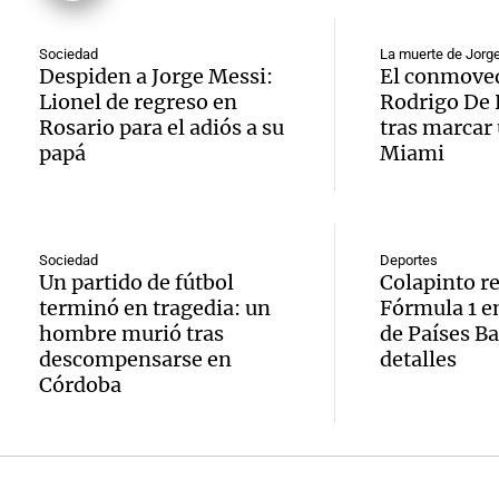
Congr
prepar
papá
expus
una
Sociedad
La muerte de Jorg
Una mañana
Audio.
Despiden a Jorge Messi:
El conmoved
debili
Episodios
Lionel de regreso en
Rodrigo De 
celebr
aboga
Rosario para el adiós a su
tras marcar 
comun
única:
papá
Miami
Pourra
del Go
turista
Audio.
"Tres
Una mañana
tradic
Episodios
Volunt
se lo l
Sociedad
Deportes
Un partido de fútbol
Colapinto re
Toreo 
limpia
para h
terminó en tragedia: un
Fórmula 1 e
Vinch
hombre murió tras
de Países Ba
Audio.
9.000
pregun
descompensarse en
detalles
Una mañana
Córdoba
histori
del rí
nunca
Episodios
servil
y reti
regres
firmó 
hasta 
Una mañana