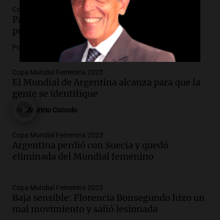
Copa Mundial Femenina 2023
Para Argentina terminó el Mundial, pero el
proceso recién comienza
Por
Agostina Meneghetti
Copa Mundial Femenina 2023
El Mundial de Argentina alcanza para que la
gente se identifique
Por
Mauricio Coccolo
Copa Mundial Femenina 2023
Argentina perdió con Suecia y quedó
eliminada del Mundial femenino
Copa Mundial Femenina 2023
Baja sensible: Florencia Bonsegundo hizo un
mal movimiento y salió lesionada