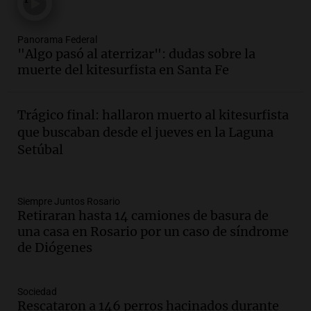
Panorama Federal
Episodios
Audio.
Villa María presenta nuevos
Panorama Federal
edificios y proyecta una casa del
"Algo pasó al aterrizar": dudas sobre la
estudiante con 48 municipios
muerte del kitesurfista en Santa Fe
involucrados
Panorama Federal
Episodios
Trágico final: hallaron muerto al kitesurfista
Audio.
1° gol de Rosario Central a
que buscaban desde el jueves en la Laguna
Aldosivi (Zalazar en contra) - relato
Setúbal
Gato Greco
Deportes Rosario
Episodios
Audio.
Recomendaciones de vino
Siempre Juntos Rosario
Retiraran hasta 14 camiones de basura de
bonarda para disfrutar el fin de semana
una casa en Rosario por un caso de síndrome
en Mendoza
de Diógenes
Panorama Federal
Episodios
Audio.
Mañana inicia la gran exposición
Sociedad
en la Sociedad Rural de Bulaya con
Rescataron a 146 perros hacinados durante