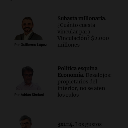
Audio.
"Algo pasó al aterrizar": dudas
sobre la muerte del kitesurfista en
Subasta millonaria.
Santa Fe.
¿Cuánto cuesta
Noticias Rosario
vincular para
Episodios
Vinculación? $2.000
Audio.
José Roccuzzo, cortes de carne y
millones
Por
Guillermo López
compras de Antonella: bromas en
Rosario.
Ahora país
Política esquina
Episodios
Economía.
Desalojos:
Audio.
José Roccuzzo, cortes de carne y
propietarios del
compras de Antonella: bromas en
interior, no se aten
Rosario.
los rulos
Por
Adrián Simioni
Viva la Radio Rosario
Episodios
Audio.
Luciano Cáceres llega a Córdoba a
presentar “Paraíso”, una obra que
3x1=4.
Los gustos
cuestiona certezas masculinas