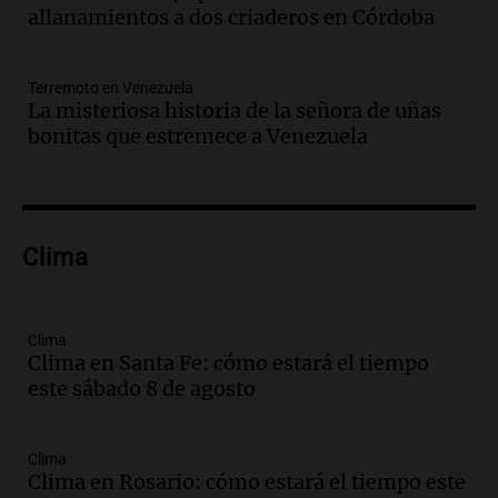
actividades para toda la familia
allanamientos a dos criaderos en Córdoba
Panorama Federal
Episodios
Terremoto en Venezuela
Audio.
Villa María presenta nuevos
La misteriosa historia de la señora de uñas
edificios y una casa del estudiante para
bonitas que estremece a Venezuela
jóvenes de la región
Panorama Federal
Episodios
Audio.
Preparativos finales para la gran
exposición en la sociedad rural de
Clima
Bulaya este sábado
Panorama Federal
Episodios
Clima
Audio.
Denuncias por represión en el
Clima en Santa Fe: cómo estará el tiempo
Congreso y evacuación por derrame de
este sábado 8 de agosto
oxígeno en Montecastro
Panorama Federal
Clima
Episodios
Clima en Rosario: cómo estará el tiempo este
Audio.
Río Gallegos reporta frío extremo