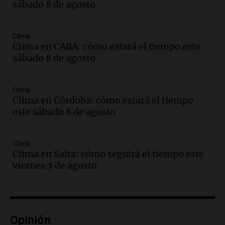
sábado 8 de agosto
y llega avión para escuelas de la décima
brigada aérea
Panorama Federal
Clima
Episodios
Clima en CABA: cómo estará el tiempo este
sábado 8 de agosto
Audio.
La justicia reconoce al COVID
como enfermedad laboral tras la muerte
de un docente
Clima
Panorama Federal
Clima en Córdoba: cómo estará el tiempo
Episodios
este sábado 8 de agosto
Audio.
Aumento de tarifas de luz en San
Luis a partir de agosto por nueva
regulación de la energía
Clima
Clima en Salta: cómo seguirá el tiempo este
Panorama Federal
viernes 7 de agosto
Episodios
Audio.
Gabriela Irrazábal: “Un 35,5% de
la población del país fue a templos a
buscar ayuda el último año”
La Argentina, hoy
Opinión
Episodios