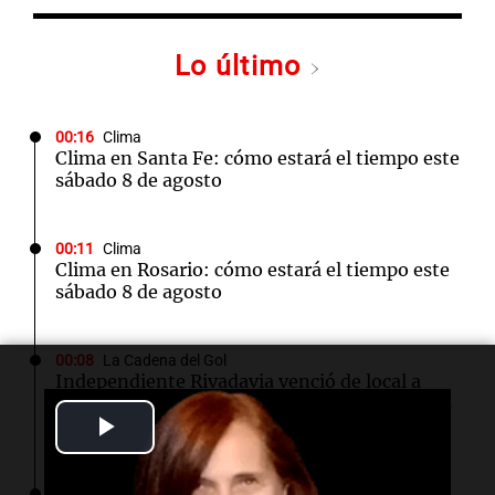
Lo último
00:16
Clima
Clima en Santa Fe: cómo estará el tiempo este
sábado 8 de agosto
00:11
Clima
Clima en Rosario: cómo estará el tiempo este
sábado 8 de agosto
00:08
La Cadena del Gol
Independiente Rivadavia venció de local a
Estudiantes de Río Cuarto y escala posiciones
Play
en su zona
Video
00:05
Clima