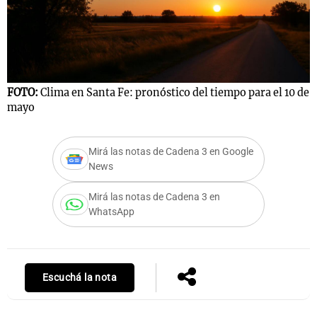
Notas
s
Notas
La Sole en
FOTO:
Clima en Santa Fe: pronóstico del tiempo para el 10 de
mayo
ial
Mundial 2026
Cadena 3
Mirá las notas de Cadena 3 en Google
News
Mirá las notas de Cadena 3 en
WhatsApp
Escuchá la nota