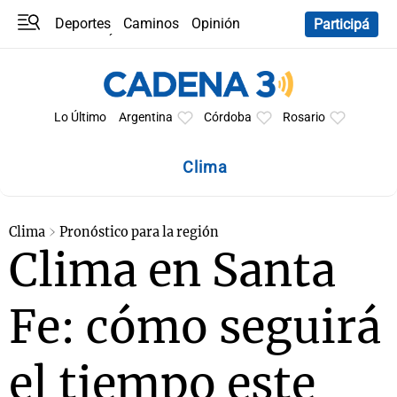
Deportes
Caminos
Opinión
Participá
Programas
Últimas coberturas
Últimas 24 h
En YouTube
Clima
Horóscopo
Lo Último
Argentina
Córdoba
Rosario
Clima
Clima
Pronóstico para la región
Clima en Santa
Fe: cómo seguirá
el tiempo este