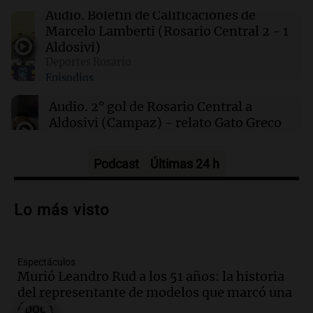
Masiva marcha de sindicatos y organizaciones
Audio.
Boletín de Calificaciones de
sociales a Plaza de Mayo por San Cayetano
Marcelo Lamberti (Rosario Central 2 - 1
Aldosivi)
Deportes Rosario
23:18
Mundo
Episodios
México establece un nuevo récord con 393
medallas en los Juegos Centroamericanos
Audio.
2° gol de Rosario Central a
Aldosivi (Campaz) - relato Gato Greco
Deportes Rosario
Episodios
Podcast
Últimas 24 h
Audio.
Nuevo desarrollo urbano y casa
del estudiante impulsan el crecimiento
Lo más visto
en Villa María
Panorama Federal
Episodios
Espectáculos
Audio.
La gran exposición de la rural de
Murió Leandro Rud a los 51 años: la historia
la Bulaya abrirá sus puertas mañana con
del representante de modelos que marcó una
diversas actividades y sorpresas
época