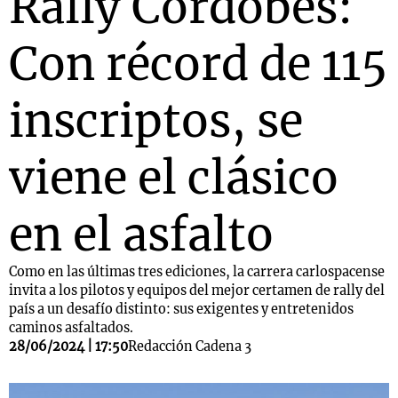
Rally Cordobés:
Con récord de 115
Notas
s
Notas
inscriptos, se
La Sole en
ial
Mundial 2026
Cadena 3
viene el clásico
en el asfalto
Como en las últimas tres ediciones, la carrera carlospacense
invita a los pilotos y equipos del mejor certamen de rally del
país a un desafío distinto: sus exigentes y entretenidos
caminos asfaltados.
28/06/2024 | 17:50
Redacción Cadena 3