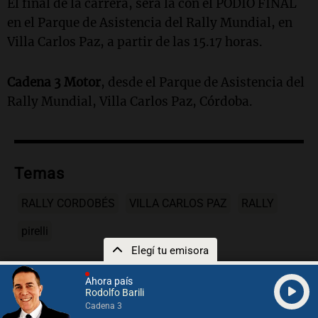
El final de la carrera, será la con el PODIO FINAL
en el Parque de Asistencia del Rally Mundial, en
Villa Carlos Paz, a partir de las 15.17 horas.
Cadena 3 Motor
, desde el Parque de Asistencia del
Rally Mundial, Villa Carlos Paz, Córdoba.
Temas
RALLY CORDOBÉS
VILLA CARLOS PAZ
RALLY
pirelli
Elegí tu emisora
Ahora país
Rodolfo Barili
Cadena 3