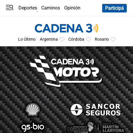
Deportes
Caminos
Opinión
Participá
Programas
Últimas coberturas
Últimas 24 h
En YouTube
Clima
Horóscopo
Lo Último
Argentina
Córdoba
Rosario