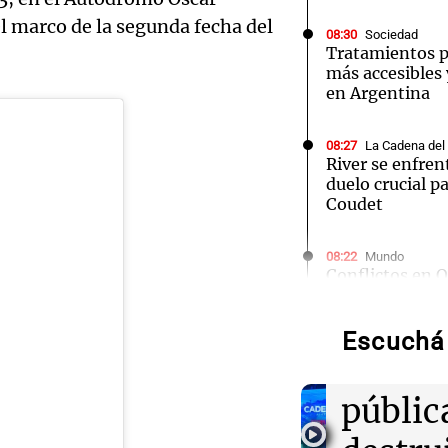
l marco de la segunda fecha del
08:30
Sociedad
Tratamientos p
más accesibles
en Argentina
08:27
La Cadena del
River se enfren
duelo crucial pa
Coudet
Audio.
08:22
Mundo
Conflictos en 
Miguel
Yemen ataca a 
avanza en paz 
Tucum
Escuchá 
Audio.
lumina
08:05
Buen día, Arge
El alfajor arge
Miguel
públic
nuevos campeo
competencia na