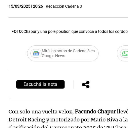
15/03/2025 | 20:26
Redacción Cadena 3
FOTO:
Chapur y una pole position que convoca a todos los cordob
Notas
Notas
Editorial
Mundial 2026
La Sol
Mirá las notas de Cadena 3 en
Google News
Escuchá la nota
Con solo una vuelta veloz,
Facundo Chapur
llev
Detroit Racing y motorizado por Mario Riva a la
clasificación del Campeonato 2025 de TN Clase 