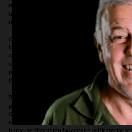
tres puestos por detrás de Gastón Iansa, quien al
transitó por la banquina, cerca del paredón, al 
margen.
Con el Grupo A, Facundo Chapur cerró su único p
logrando 1m38s123, convirtiéndose en el nuevo lí
Manuel Mallo debía conformarse con el segundo 
cerró el segundo día de actividad en el trazado 
principales posiciones las completaron los pilot
Castellano y Jerónimo Teti.
Posterior a la etapa clasificatoria resultó excl
por técnica (peso), mientras que a los pilotos E
Quevedo se les aplicó las correspondientes sa
en el comunicado emitido el pasado 05 de marz
horas, se disputarán las series clasificatorias pr