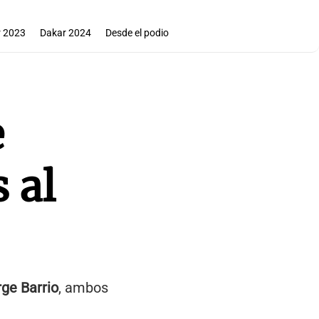
 2023
Dakar 2024
Desde el podio
e
 al
rge Barrio
, ambos