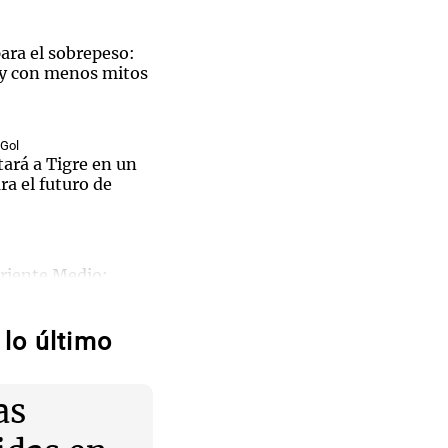
ara el sobrepeso:
 y con menos mitos
 Gol
tará a Tigre en un
ra el futuro de
San
Oriente Medio:
 de
hutíes y Turquía
kurda
án: 433
lo último
San
rias
ntina
ntino busca a sus
 de
as
nes en una
cional