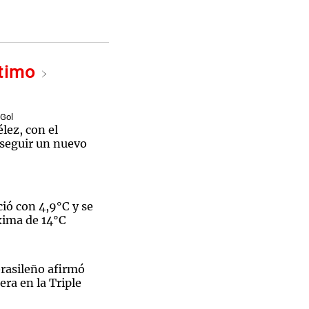
ltimo
Notas
tas
Notas
Venezuela de
 Gol
 Groenlandia
Comprometidos
Madur
élez, con el
nseguir un nuevo
ió con 4,9°C y se
xima de 14°C
brasileño afirmó
ra en la Triple