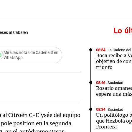
Lo ú
eses al Cabalen
Notas
Notas
No
08:54
La Cadena del
e en Cadena 3
El huracán de Arequito
Cadena 3 en
Mirá las notas de Cadena 3 en
Boca recibe a V
WhatsApp
objetivo de co
triunfo
08:46
Sociedad
Rosario amanec
espera una má
08:34
Sociedad
ó al Citroën C-Elysée del equipo
Un politólogo 
que Hezbolá ope
 pole position en la segunda
Frontera
3, en el Autódromo Oscar