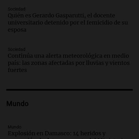
Audio.
Medicina reproductiva, entre la
ayuda por problemas de fertilidad y la
Sociedad
Quién es Gerardo Gasparutti, el docente
ostentación de millonarios
universitario detenido por el femicidio de su
Amamos Argentina
esposa
Episodios
Audio.
El juicio contra Oscar González
avanza con testimonios clave sobre el
Sociedad
accidente en Villa Dolores
Continúa una alerta meteorológica en medio
Panorama Federal
país: las zonas afectadas por lluvias y vientos
Episodios
fuertes
Audio.
El teatro Real da la bienvenida a
la temporada Rock Real con bandas
tributo todos los jueves
Panorama Federal
Mundo
Episodios
Audio.
Nicolás Marotta, el cordobés de
Recoleta: “Enfrentar a Boca, sea donde
sea, va a ser lindo”
Mundo
Explosión en Damasco: 14 heridos y
La Cadena del Gol