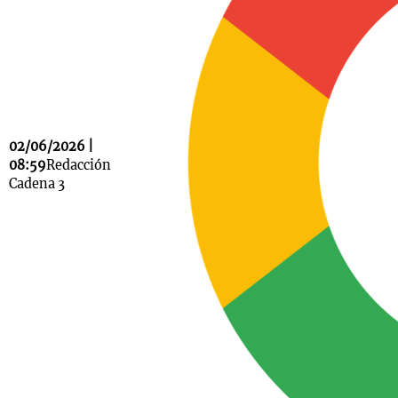
Notas
s
Notas
La Sole en
ial
Mundial 2026
Cadena 3
02/06/2026 |
08:59
Redacción
Cadena 3