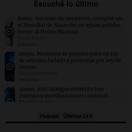
Escuchá lo último
04:00
Deportes
Audio.
Sin traje de neoprene, compite en
Polémica en el running: bloquean a
el Mundial de Natación en aguas gélidas
corredores que no paguen inscripción y donan
frente al Perito Moreno
a hospitales
Turno Noche
Episodios
03:32
Mundo
Audio.
Mendoza se prepara para un fin
Rescate invernal en la Antártida: un
de semana helado y protestas por ley de
estadounidense trasladado a hospital en
tierras
Nueva Zelanda
Panorama Federal
Episodios
03:15
Recetas
Audio.
Río Gallegos enfrenta frío
Descubre los dulces más emblemáticos de las
intenso y movilizaciones contra el
Rías Baixas en Galicia
kirchnerismo
Panorama Federal
Episodios
Podcast
Últimas 24 h
Audio.
Debate en el Senado sobre
propiedad privada y cuestionamientos a