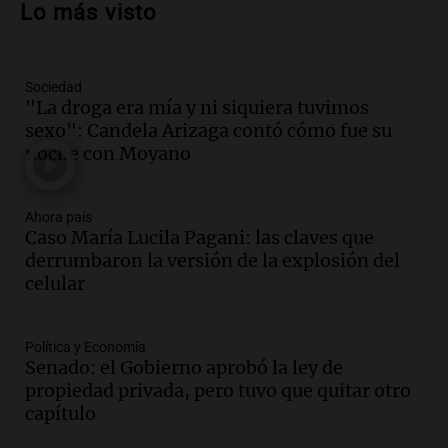
Lo más visto
la soberanía digital en Argentina
Panorama Federal
Episodios
Sociedad
Audio.
Mendoza se prepara para un fin
"La droga era mía y ni siquiera tuvimos
de semana helado y ciudadanos
sexo": Candela Arizaga contó cómo fue su
marchan contra reforma de tierras
noche con Moyano
Panorama Federal
Episodios
Ahora país
Audio.
El "Mono" de Kapanga
Caso María Lucila Pagani: las claves que
adelantó su show en Rosario.
derrumbaron la versión de la explosión del
Viva la Radio Rosario
celular
Episodios
Audio.
Condenan a tres años de prisión
Política y Economía
en suspenso a hombre por simular robo
Senado: el Gobierno aprobó la ley de
de recaudación en San Luis
propiedad privada, pero tuvo que quitar otro
Panorama Federal
capítulo
Episodios