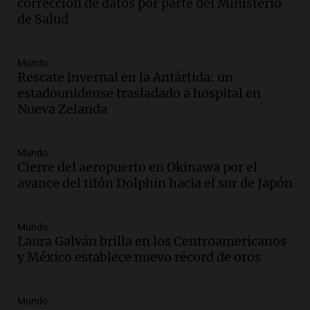
corrección de datos por parte del Ministerio
Episodios
de Salud
Audio.
Débora Blanca, psicóloga experta
en ludopatía: “Tener el casino en la
mano es muy peligroso”
Mundo
La Argentina, hoy
Rescate invernal en la Antártida: un
Episodios
estadounidense trasladado a hospital en
Audio.
Docentes italianos visitaron la
Nueva Zelanda
ciudad de Córdoba para interiorizarse
sobre los parques educativos
Mundo
Amamos Argentina
Cierre del aeropuerto en Okinawa por el
Episodios
avance del tifón Dolphin hacia el sur de Japón
Audio.
Meteorólogo alertó que El Niño
traerá más lluvias y eventos extremos
durante la primavera
Mundo
Informados al regreso
Laura Galván brilla en los Centroamericanos
Episodios
y México establece nuevo récord de oros
Audio.
Córdoba sigue trabajando para
restablecer el servicio de electricidad
Mundo
tras fuertes vientos