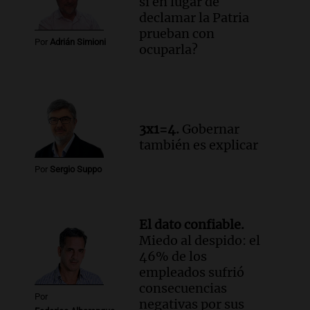
si en lugar de
la ley de Propiedad Privada debatida en
declamar la Patria
el Senado.
prueban con
Viva la Radio Rosario
Por
Adrián Simioni
ocuparla?
Episodios
Audio.
Luis Juez cuestionó la polémica
por la Ley de Tierras: "Construyeron un
relato mentiroso"
Informados al regreso
3x1=4.
Gobernar
Episodios
también es explicar
Por
Sergio Suppo
El dato confiable.
Miedo al despido: el
46% de los
empleados sufrió
consecuencias
Por
negativas por sus