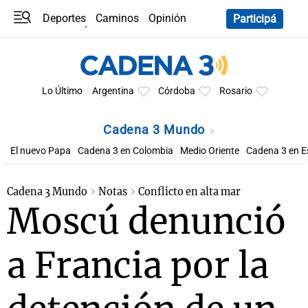
Deportes
Caminos
Opinión
Participá
Programas
Últimas coberturas
Últimas 24 h
En YouTube
Clima
Horóscopo
Lo Último
Argentina
Córdoba
Rosario
Cadena 3 Mundo
El nuevo Papa
Cadena 3 en Colombia
Medio Oriente
Cadena 3 en 
Cadena 3 Mundo
Notas
Conflicto en alta mar
Moscú denunció
a Francia por la