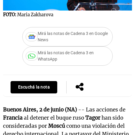
FOTO:
Maria Zakharova
Mirá las notas de Cadena 3 en Google
News
Mirá las notas de Cadena 3 en
WhatsApp
Escuchá la nota
Buenos Aires, 2 de junio (NA)
-- Las acciones de
Francia
al detener el buque ruso
Tagor
han sido
consideradas por
Moscú
como una violación del
derecho internacional. La portavoz del Ministerio