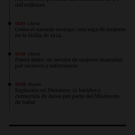
mil millones
06:01
Libros
Como el naranjo amargo: una saga de mujeres
en la Sicilia de 1924
06:00
Libros
Punto Bobo: un retrato de mujeres marcadas
por secretos y sufrimiento
05:58
Mundo
Explosión en Damasco: 14 heridos y
corrección de datos por parte del Ministerio
de Salud
05:31
Ciencia
El AMOC se mantuvo fuerte mientras una
importante corriente oceánica casi se detuvo