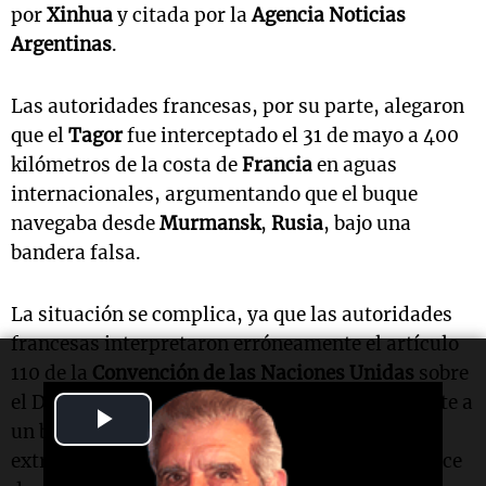
por
Xinhua
y citada por la
Agencia Noticias
Argentinas
.
Las autoridades francesas, por su parte, alegaron
que el
Tagor
fue interceptado el 31 de mayo a 400
kilómetros de la costa de
Francia
en aguas
internacionales, argumentando que el buque
navegaba desde
Murmansk
,
Rusia
, bajo una
bandera falsa.
La situación se complica, ya que las autoridades
francesas interpretaron erróneamente el artículo
110 de la
Convención de las Naciones Unidas
sobre
el Derecho del Mar de 1982. Este artículo permite a
Play
un buque de guerra inspeccionar un barco
extranjero en aguas internacionales si este carece
Video