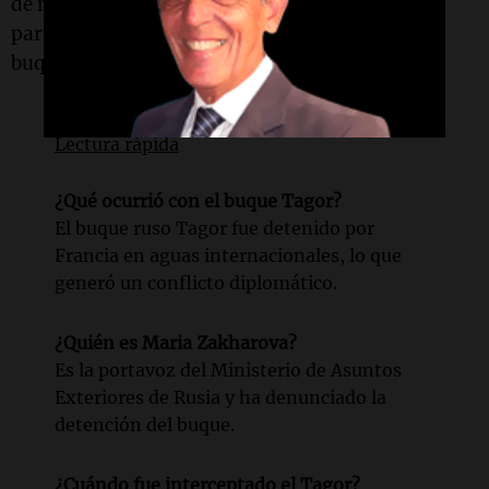
de nacionalidad, pero no le otorga la autoridad
para escoltarlo hasta el puerto del Estado del
buque de guerra, como señalaron desde
Moscú
.
Lectura rápida
¿Qué ocurrió con el buque Tagor?
El buque ruso Tagor fue detenido por
Francia en aguas internacionales, lo que
generó un conflicto diplomático.
¿Quién es Maria Zakharova?
Es la portavoz del Ministerio de Asuntos
Exteriores de Rusia y ha denunciado la
detención del buque.
¿Cuándo fue interceptado el Tagor?