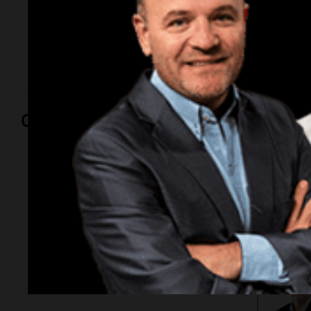
El economista de la Fundación Mediterránea analizó
el aumento de la mora y cuestionó el uso de fondos
públicos para asistir a deudores.
Opinión
Por
Adriá