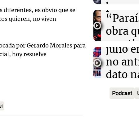
presen
broma
Audio.
s diferentes, es obvio que se
“Paraí
Rosari
ros quieren, no viven
Inflac
obra q
Viva la Radi
qué el
Episodios
cuesti
vocada por Gerardo Morales para
julio 
Audio.
certez
cial, hoy resuelve
no ant
advirti
mascu
dato n
endeu
Amamos Arg
Audio.
según
Episodios
"La so
Podcast
sanción
econo
que h
ei
de
Informados 
crédito
Episodios
inviol
Audio.
menor
un ava