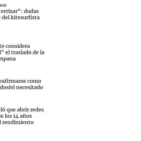
eral
terrizar": dudas
 del kitesurfista
Notas
tas
Notas
te considera
Venezuela de
l" el traslado de la
 Groenlandia
Comprometidos
Madur
ampana
reafirmarse como
ldosivi necesitado
ló que abrir redes
de los 14 años
el rendimiento