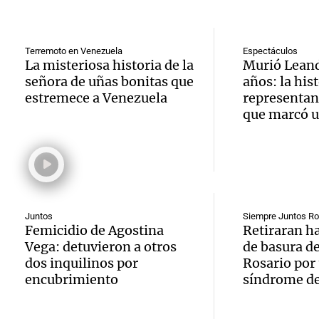
Promo
Informados 
propie
Episodios
cortes
inquil
Terremoto en Venezuela
Espectáculos
ante l
La misteriosa historia de la
Murió Leand
Argent
señora de uñas bonitas que
años: la hist
Audio.
de co
estremece a Venezuela
representan
Panorama F
que marcó u
movili
carne 
Episodios
Audio.
por Sa
por pr
regist
Cayet
Viva la Radi
inusua
Episodios
Audio.
Rosari
en Zap
Juntos
Siempre Juntos Ro
Contro
Femicidio de Agostina
Retiraran h
Viva la Radi
Neuqu
Vega: detuvieron a otros
de basura de
Episodios
en el
dos inquilinos por
Rosario por
más de
encubrimiento
síndrome d
peron
camio