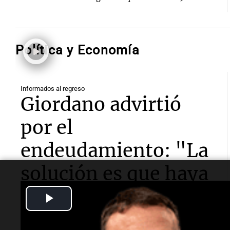
Política y Economía
Informados al regreso
Giordano advirtió
por el
endeudamiento: "La
solución es que haya
más crédito y a
Play
menor tasa"
Video