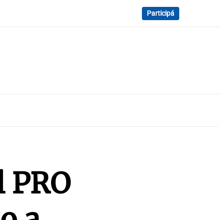
Participá
l PRO
o a