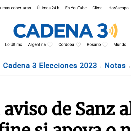
ltimas coberturas
Últimas 24 h
En YouTube
Clima
Horóscopo
Lo Último
Argentina
Córdoba
Rosario
Mundo
Cadena 3 Elecciones 2023
Notas
 aviso de Sanz a
ine si apoya o n