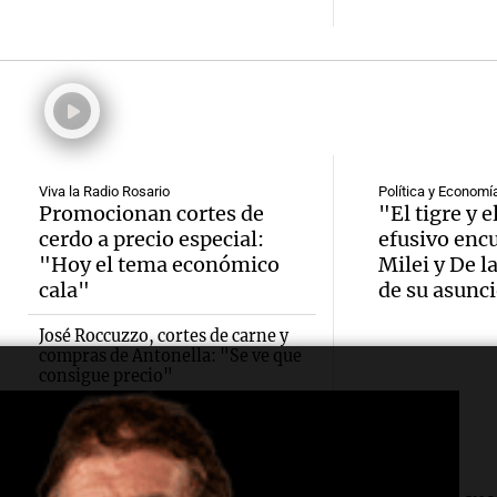
Audio.
mendo
varado
Bounib
ausenc
Panorama F
de Vil
senad
Episodios
necesi
embar
Audio.
traspl
votaci
celebr
Viva la Radio Rosario
Política y Economí
Promocionan cortes de
"El tigre y e
médul
Panorama F
Audio.
Cayet
cerdo a precio especial:
efusivo enc
Episodios
Estado
"Hoy el tema económico
Milei y De l
Intern
Córdo
cala"
de su asunc
Panorama F
Audio.
de la 
pidien
Episodios
José Roccuzzo, cortes de carne y
compras de Antonella: "Se ve que
Tucu
mitos,
paz y 
consigue precio"
enfren
y el de
Viva la Radi
Episodios
equili
produc
Audio.
Política y Economía
Opinión