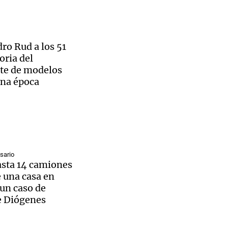
cionan
al regreso
tarios e
 de cerdo
inos en
a caída
ro Rud a los 51
ina
oria del
Fieles
nsumo de
te de modelos
ederal
na época
zados
de vaca
Se
n
ecios.
ra
ano en
o Rosario
l nevada
o.
ala,
sario
versia
asta 14 camiones
o Rosario
én, con
 una casa en
 un caso de
 mil
e Diógenes
ismo
nes