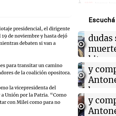
Audio.
19:22
Amamos Argen
Luciano Cáceres
presentar “Par
pasó a
que cuestiona 
Escuchá 
masculinas
aterri
otaje presidencial, el dirigente
Audio.
dudas 
l 19 de noviembre y hasta dejó
19:21
Ahora país
"Consigue prec
mientras debaten si van a
Roccu
muerte
bromeó sobre c
compras de An
cortes
kitesu
nes para transitar un camino
Audio.
y comp
19:09
Deportes Rosa
Santa 
Invencible Are
ores de la coalición opositora.
estadio que tra
Roccu
Antone
Noticias Ro
Juegos Surame
Episodios
Audio.
cortes
omo la vicepresidenta del
broma
r a Unión por la Patria. “Como
19:05
Sociedad
Cácere
y comp
Rosari
El juicio contr
star con Milei como para no
comenzará el l
Córdob
Antone
Ahora país
tras rechazar 
Episodios