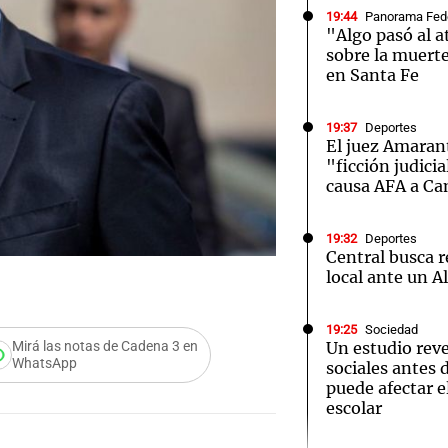
19:44
Panorama Fed
"Algo pasó al a
sobre la muerte
en Santa Fe
19:37
Deportes
Notas
Notas
No
El juez Amaran
"ficción judicia
e en Cadena 3
El huracán de Arequito
Cadena 3 en
causa AFA a C
19:32
Deportes
Central busca 
local ante un A
19:25
Sociedad
Un estudio reve
Mirá las notas de Cadena 3 en
WhatsApp
sociales antes 
puede afectar 
escolar