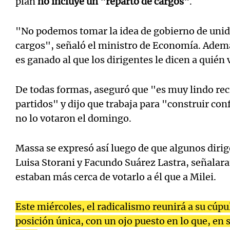
plan
no incluye un "reparto de cargos"
.
"No podemos tomar la idea de gobierno de unid
cargos", señaló el ministro de Economía. Ademá
es ganado al que los dirigentes le dicen a quién 
De todas formas, aseguró que "es muy lindo reci
partidos" y dijo que trabaja para "construir co
no lo votaron el domingo.
Massa se expresó así luego de que algunos diri
Luisa Storani y Facundo Suárez Lastra, señalara
estaban más cerca de votarlo a él que a Milei.
Este miércoles, el radicalismo reunirá a su cúpu
posición única, con un ojo puesto en lo que, en