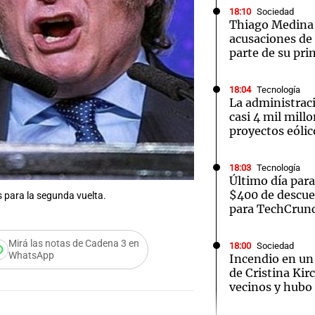
18:10
Sociedad
Thiago Medina 
acusaciones de
parte de su pri
18:04
Tecnología
Notas
Notas
No
La administrac
casi 4 mil mill
e en Cadena 3
El huracán de Arequito
Cadena 3 en
proyectos eólic
18:03
Tecnología
Último día par
$400 de descue
 para la segunda vuelta.
para TechCrunc
Mirá las notas de Cadena 3 en
18:00
Sociedad
WhatsApp
Incendio en un 
de Cristina Kir
vecinos y hubo