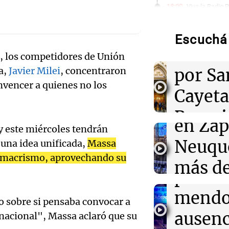
18:00
Viva la Radio 
En Rosario, un
su fe en San C
Audio.
nos ayuda"
Escuchá 
movili
a, los competidores de Unión
Audio.
18:00
Sociedad
por Sa
a,
Javier Milei
, concentraron
Quiniela vesper
regist
números ganad
nvencer a quienes no los
Cayet
viernes 7 de ag
inusua
Audio.
Rosari
en Zap
17:59
Deportes
y este miércoles tendrán
La insólita cha
Contro
Viva la Radi
gomero y Facu
Neuqu
 una idea unificada,
Massa
Episodios
volvió viral
en el
al macrismo, aprovechando su
más de
peron
17:33
Desde el podi
camio
TC Pick Up: La
Audio.
mendo
Campo Argentin
o sobre si pensaba convocar a
varado
Autódromo Cab
Bounib
ausenc
 nacional", Massa aclaró que su
Panorama F