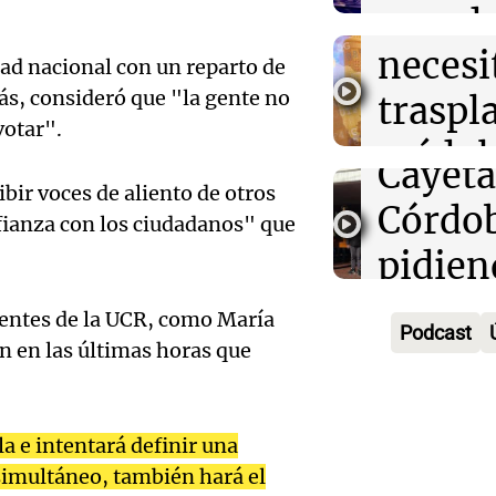
de Vil
senad
Episodios
necesi
embar
ad nacional con un reparto de
Audio.
s, consideró que "la gente no
traspl
votaci
celebr
votar".
médul
Panorama F
Audio.
Cayet
Episodios
Estado
bir voces de aliento de otros
Intern
Córdo
nfianza con los ciudadanos" que
Panorama F
Audio.
de la 
pidien
Episodios
Tucu
mitos,
paz y 
gentes de la UCR, como María
Podcast
enfren
y el de
Viva la Radi
n en las últimas horas que
Episodios
equili
produc
Audio.
financ
cervez
la e intentará definir una
calida
precar
 simultáneo, también hará el
artesa