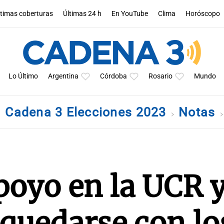
ltimas coberturas
Últimas 24 h
En YouTube
Clima
Horóscopo
Lo Último
Argentina
Córdoba
Rosario
Mundo
Cadena 3 Elecciones 2023
Notas
poyo en la UCR 
 quedarse con lo