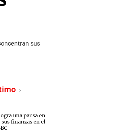
 concentran sus
ltimo
ogra una pausa en
e sus finanzas en el
BBC