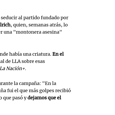
emple
Audio.
debido
Viva la Radi
Argent
Episodios
Audien
caída 
 seducir al partido fundado por
y preo
lrich
, quien, semanas atrás, lo
tragedi
consu
econo
er una "montonera asesina"
Audio.
en Alt
recaud
en un 
Solici
Cumbr
Panorama F
de cris
Episodios
nde había una criatura.
En el
quiebr
perito
ial de LLA sobre esas
econó
Lebro
analiz
La Nación+
.
Audio.
Panorama F
en med
teléfo
Episodios
Detien
durante la campaña: "En la
una
Óscar
a fui el que más golpes recibió
pareja
lo que pasó y
dejamos que el
invest
Gonzá
Audio.
Aldere
por es
Panorama F