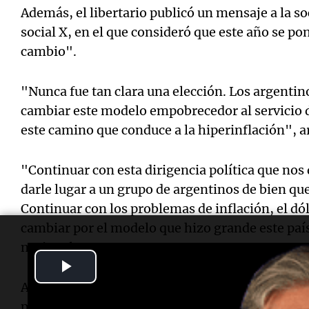
Además, el libertario publicó un mensaje a la so
social X, en el que consideró que este año se po
cambio".
"Nunca fue tan clara una elección. Los argentin
cambiar este modelo empobrecedor al servicio de
este camino que conduce a la hiperinflación", a
"Continuar con esta dirigencia política que nos 
darle lugar a un grupo de argentinos de bien qu
Continuar con los problemas de inflación, el dól
cambiar por el modelo que hizo grande este país
nacional.
Play
A la vez, sostuvo que se elige entre "continua
Video
políticos se hacen millonarios o cambiar para q