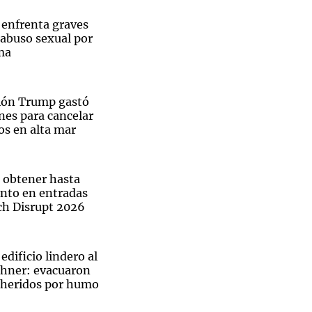
enfrenta graves
 abuso sexual por
ma
Notas
tas
Notas
ión Trump gastó
Venezuela de
ones para cancelar
 Groenlandia
Comprometidos
Madur
os en alta mar
a obtener hasta
nto en entradas
h Disrupt 2026
edificio lindero al
chner: evacuaron
 heridos por humo