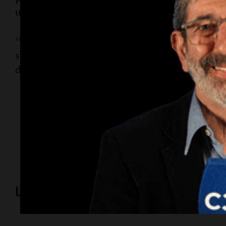
un horizonte de progreso".
"La pregunta que todos los argentinos de bien
simple: ¿Queremos continuar por este rumbo o 
decisión es tuya", enfatizó Milei.
Temas
Elecciones 2023
Balotaje
Sergio Massa
Javier Mil
Lo más visto