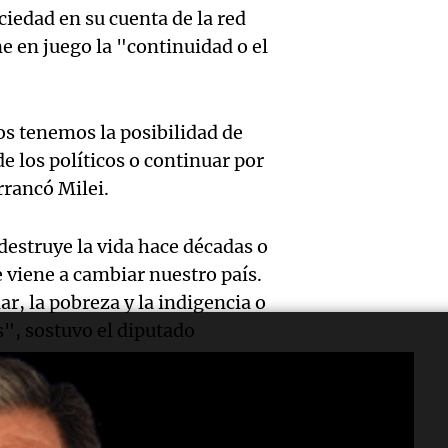
alzobi
venta 
Episodios
pirami
ciedad en su cuenta de la red
García
medic
ne en juego la "continuidad o el
millon
Audio.
llama a
contro
Panorama F
inflac
dirige
media
Episodios
os tenemos la posibilidad de
Buenos
abord
delive
 los políticos o continuar por
rrancó Milei.
alcanz
probl
Panorama F
Audio.
Episodios
2,9% e
econó
destruye la vida hace décadas o
Descue
e viene a cambiar nuestro país.
gener
social
hasta 
ar, la pobreza y la indigencia o
Audio.
incert
Panorama F
", sostuvo el diputado
pesos 
Episodios
Docent
sobre 
salari
Jujuy
nacion
docent
r empobreciéndonos mientras los
denun
Panorama F
ue cada argentino de bien tenga