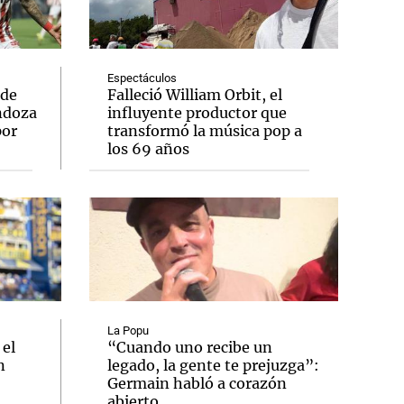
Espectáculos
 de
Falleció William Orbit, el
ndoza
influyente productor que
por
transformó la música pop a
los 69 años
La Popu
 el
“Cuando uno recibe un
n
legado, la gente te prejuzga”:
Germain habló a corazón
abierto