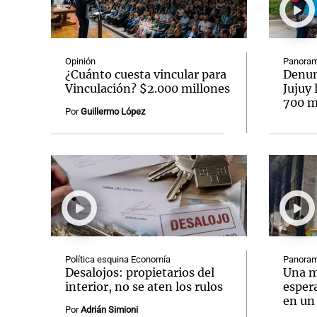
Opinión
Panoram
¿Cuánto cuesta vincular para
Denun
Vinculación? $2.000 millones
Jujuy 
700 mi
Por
Guillermo López
Política esquina Economía
Panoram
Desalojos: propietarios del
Una m
interior, no se aten los rulos
espera
en un
Por
Adrián Simioni