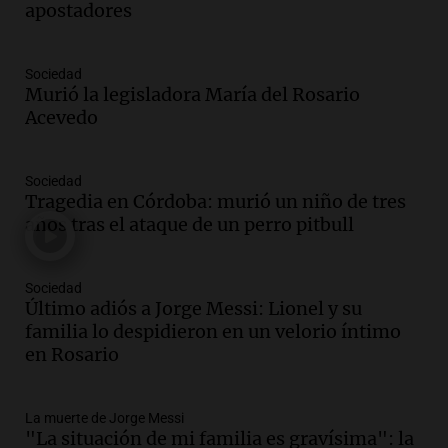
apostadores
Amamos los Domingos
Episodios
Audio.
El observatorio de Bosque Alegre,
Sociedad
un imperdible cordobés para los
Murió la legisladora María del Rosario
amantes de la astronomía
Acevedo
Amamos los Domingos
Episodios
Sociedad
Audio.
“No entendíamos qué cantaban”:
Tragedia en Córdoba: murió un niño de tres
la historia del club de Irlanda
años tras el ataque de un perro pitbull
revolucionado por hinchas argentinos
Amamos los Domingos
Episodios
Sociedad
Último adiós a Jorge Messi: Lionel y su
Audio.
Crisis diplomática: el embajador
familia lo despidieron en un velorio íntimo
argentino regresa al país tras conflicto
en Rosario
con Brasil
Panorama Federal
Episodios
La muerte de Jorge Messi
Audio.
Bomberos asisten a senderista
"La situación de mi familia es gravísima": la