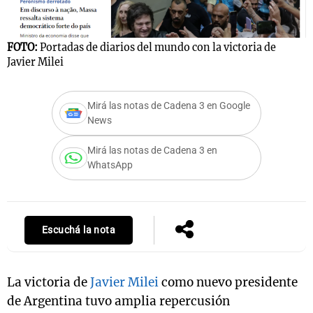
FOTO:
Portadas de diarios del mundo con la victoria de
Notas
Javier Milei
s
Notas
La Sole en
Mirá las notas de Cadena 3 en Google
ial
Mundial 2026
Cadena 3
News
Mirá las notas de Cadena 3 en
WhatsApp
Escuchá la nota
La victoria de
Javier Milei
como nuevo presidente
de Argentina tuvo amplia repercusión