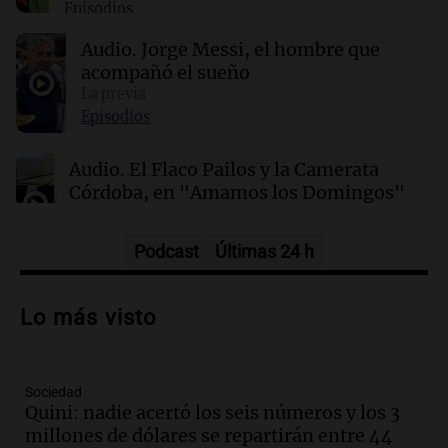
Episodios
22:03
Tecnología
El test de seguridad de IA se convierte en un
Audio.
Jorge Messi, el hombre que
riesgo para la ciberseguridad
acompañó el sueño
La previa
21:48
Sociedad
Episodios
Quini: nadie acertó los seis números y los 3
millones de dólares se repartirán entre 44
Audio.
El Flaco Pailos y la Camerata
apostadores
Córdoba, en "Amamos los Domingos"
Amamos los Domingos
Episodios
Podcast
Últimas 24 h
Audio.
Patricia Palmer y Mario Pasik
hablaron de su obra en Cadena 3
Lo más visto
Amamos los Domingos
Episodios
Sociedad
Audio.
Córdoba espera a León XIV con el
Quini: nadie acertó los seis números y los 3
recuerdo del paso de Juan Pablo II: "Te
millones de dólares se repartirán entre 44
traspasaba con la mirada"