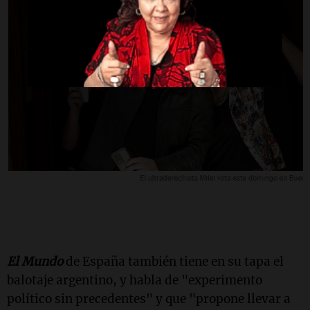
El Mundo
de España también tiene en su tapa el
balotaje argentino, y habla de "experimento
político sin precedentes" y que "propone llevar a