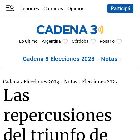
Deportes
Caminos
Opinión
Participá
Programas
Últimas coberturas
Últimas 24 h
En YouTube
Clima
Horóscopo
Lo Último
Argentina
Córdoba
Rosario
Cadena 3 Elecciones 2023
Notas
Cadena 3 Elecciones 2023
Notas
Elecciones 2023
Las
repercusiones
del triunfo de