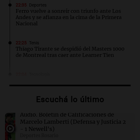
22:35
Deportes
Ferro vuelve a sonreír con triunfo ante Los
Andes y se afianza en la cima de la Primera
Nacional
22:25
Tenis
Thiago Tirante se despidió del Masters 1000
de Montreal tras caer ante Learner Tien
22:04
Tecnología
Patrones generados por IA que evitan
detección de cámaras de seguridad
Escuchá lo último
22:04
Mundo
Fallece Don Nelson, leyenda de la NBA y
Audio.
Boletín de Calificaciones de
segundo entrenador más exitoso en la
Marcelo Lamberti (Defensa y Justicia 2
historia
- 1 Newell's)
Deportes Rosario