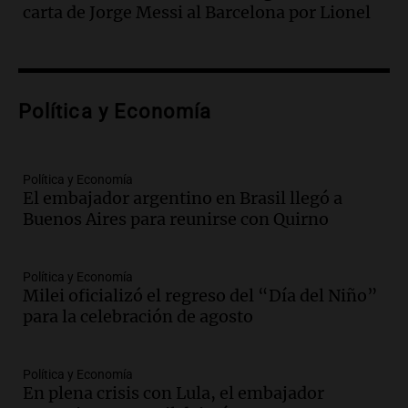
con fractura de tobillo en refugio Doña
carta de Jorge Messi al Barcelona por Lionel
Rosa
Panorama Federal
Episodios
Audio.
Amaycha del Valle avanza en
Política y Economía
investigación internacional sobre asma
con nueva tecnología médica
Panorama Federal
Episodios
Política y Economía
El embajador argentino en Brasil llegó a
Audio.
Suspenden descuento en SUBE y
Buenos Aires para reunirse con Quirno
aumentan tarifas del SUBTE en Buenos
Aires desde agosto
Panorama Federal
Política y Economía
Episodios
Milei oficializó el regreso del “Día del Niño”
Audio.
Kicillof critica la desregulación
para la celebración de agosto
financiera y el aumento de la morosidad
en Buenos Aires
Panorama Federal
Política y Economía
En plena crisis con Lula, el embajador
Episodios