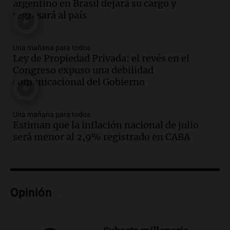
argentino en Brasil dejará su cargo y
Audio.
La UNT evalúa apelación ante la
regresará al país
Corte Suprema tras fallo que aparta a
Pagani como rector
Panorama Federal
Una mañana para todos
Episodios
Ley de Propiedad Privada: el revés en el
Audio.
El cardenal Ángel Rossi advirtió
Congreso expuso una debilidad
que la justicia social viene siendo
comunicacional del Gobierno
“despreciada y burlada”
Santa Misa
Una mañana para todos
Episodios
Estiman que la inflación nacional de julio
Audio.
La Bulaya se prepara para el cierre
será menor al 2,9% registrado en CABA
de su gran muestra anual con la
participación de miles de visitantes
Panorama Federal
Episodios
Audio.
El Senado de Santa Fe aprueba
Opinión
Ley de Emergencia Hídrica ante el
fenómeno del Niño
Panorama Federal