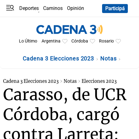
Deportes
Caminos
Opinión
Participá
Programas
Últimas coberturas
Últimas 24 h
En YouTube
Clima
Horóscopo
Lo Último
Argentina
Córdoba
Rosario
Cadena 3 Elecciones 2023
Notas
Cadena 3 Elecciones 2023
Notas
Elecciones 2023
Carasso, de UCR
Córdoba, cargó
contra Larreta: