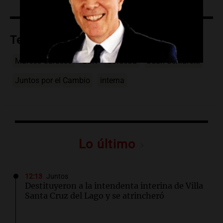
Temas
Marcos Carasso
UCR
Córdoba
Juan Schiaretti
Juntos por el Cambio
interna
Lo último
12:13
Juntos
Destituyeron a la intendenta interina de Villa
Santa Cruz del Lago y se atrincheró