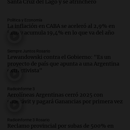
Santa Cruz del Lago y se atrincheró
Nacional del Salame con la novedad de la
variedad “ultra premium”
Juntos
Política y Economía
Episodios
La inflación en CABA se aceleró al 2,9% en
Audio.
El reclamo del sector industrial
julio y acumula 19,4% en lo que va del año
tras las críticas de Caputo: "Somos seres
humanos que trabajamos"
Noticias Rosario
Siempre Juntos Rosario
Lewandowski contra el Gobierno: "Es un
Episodios
proyecto de país que apunta a una Argentina
Audio.
Suspenden clases en Bariloche y
extractivista"
alrededores por nevadas y malas
condiciones de circulación
Panorama Federal
Radioinforme 3
Episodios
Aerolíneas Argentinas cerró 2025 con
Audio.
Uspallata enfrenta un temporal
superávit y pagará Ganancias por primera vez
de nieve que deja varados a 1500
camiones por más de 24 días
Radioinforme 3 Rosario
Noticias
Reclamo provincial por subas de 500% en
Episodios