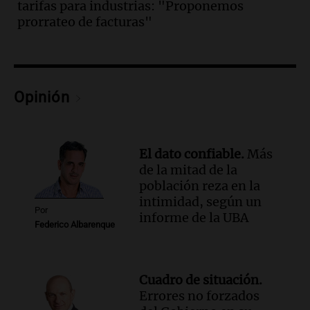
tarifas para industrias: "Proponemos
Audio.
Exigen justicia por Débora:
prorrateo de facturas"
"Lamentablemente nadie va a
devolvérnosla"
Siempre Juntos Rosario
Episodios
Audio.
Se divorciaron y la Justicia
Opinión
ordenó que ella le pague una renta por
vivir en la casa familiar
Desayuno de Juntos
El dato confiable.
Más
Episodios
de la mitad de la
Audio.
Una mujer fallece tras vuelco de
población reza en la
vehículo en la Circunvalación Este-
intimidad, según un
Oeste en Salta
Por
informe de la UBA
Federico Albarenque
Panorama Federal
Episodios
Audio.
Una mujer muere tras un vuelco
en la Circunvalación Este-Oeste de
Cuadro de situación.
Salta
Errores no forzados
Panorama Federal