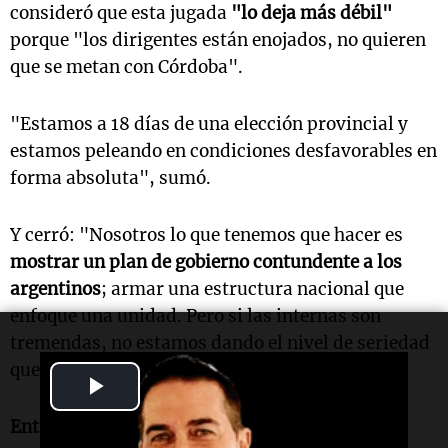
consideró que esta jugada
"lo deja más débil"
porque "los dirigentes están enojados, no quieren
que se metan con Córdoba".
"Estamos a 18 días de una elección provincial y
estamos peleando en condiciones desfavorables en
forma absoluta", sumó.
Y cerró: "Nosotros lo que tenemos que hacer es
mostrar un plan de gobierno contundente a los
argentinos
; armar una estructura nacional que
enfoque una unidad. Pero si las internas son
tremendas, no estamos dando el nivel de seriedad
que requiere hoy Argentina".
Play
Video
Entrevista de "Informados, al Regreso"
.