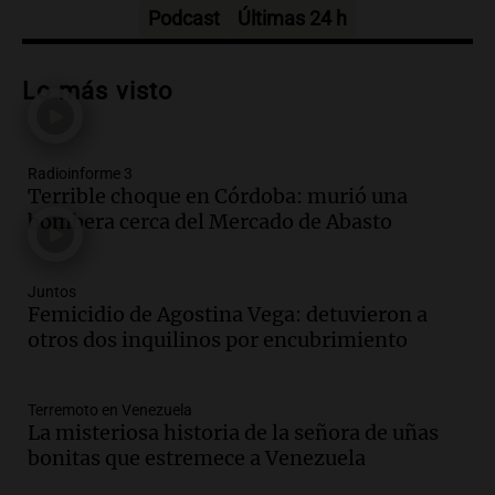
Episodios
Podcast
Últimas 24 h
Audio.
Más de la mitad de la población
reza en la intimidad, según un informe
Lo más visto
de la UBA
El dato confiable
Episodios
Radioinforme 3
Audio.
Cientos de fieles celebran a San
Terrible choque en Córdoba: murió una
Cayetano pidiendo trabajo y salud en
bombera cerca del Mercado de Abasto
Córdoba
Panorama Federal
Episodios
Juntos
Audio.
"Tiene que haber una
Femicidio de Agostina Vega: detuvieron a
reglamentación": el reclamo del Kennel
otros dos inquilinos por encubrimiento
Club por los criaderos de perros
Noticias Rosario
Terremoto en Venezuela
Episodios
La misteriosa historia de la señora de uñas
Audio.
Trump acusa a México de
bonitas que estremece a Venezuela
perjudicar la economía estadounidense