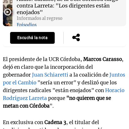
contra Larreta: "Los dirigentes están
enojados"
Informados al regreso
Notas
Episodios
s
Notas
La Sole en
Escuchá la nota
ial
Mundial 2026
Cadena 3
El presidente de la UCR Córdoba,
Marcos Carasso
,
dejó en claro que la incorporación del
gobernador
Juan Schiaretti
a la coalición de
Juntos
por el Cambio
"sería un error" y deslizó que los
dirigentes radicales "están enojados" con
Horacio
Rodríguez Larreta
porque
"no quieren que se
metan con Córdoba
".
En exclusiva con
Cadena 3
, el titular del