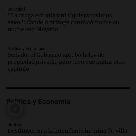
y defiende sus aranceles
Panorama Federal
Sociedad
Episodios
"La droga era mía y ni siquiera tuvimos
sexo": Candela Arizaga contó cómo fue su
Audio.
México y Perú reanudan
noche con Moyano
relaciones diplomáticas tras nueve
meses de ruptura por asilo político
Panorama Federal
Política y Economía
Episodios
Senado: el Gobierno aprobó la ley de
Audio.
Kicillof critica represión en
propiedad privada, pero tuvo que quitar otro
marcha y otras noticias nacionales de
capítulo
este miércoles
Noticias
Episodios
Audio.
Donald Trump acusa a México de
Política y Economía
perjudicar a Estados Unidos en medio de
tensiones y críticas
Panorama Federal
Episodios
Juntos
Destituyeron a la intendenta interina de Villa
Audio.
Oncativo presenta su 52ª Fiesta