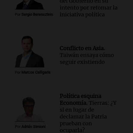
del Gobierno en su
Episodios
intento por retomar la
iniciativa política
Audio.
El Polo Obrero marcha en
Por
Sergio Berensztein
Córdoba pidiendo trabajo genuino y
mejoras en programas sociales
Panorama Federal
Episodios
Conflicto en Asia.
Audio.
La marcha de gremios y
Taiwán ensaya cómo
organizaciones sociales por San
seguir existiendo
Cayetano avanza hacia el Monumento
Noticias Rosario
Por
Marcos Calligaris
Episodios
Política esquina
Economía.
Tierras: ¿Y
si en lugar de
declamar la Patria
prueban con
Por
Adrián Simioni
ocuparla?