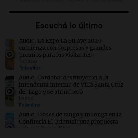
Conmebol sanciona a Boca y a Arruabarrena
por demoras en la Copa Sudamericana
Escuchá lo último
11:47
Juntos
Oncativo presenta su 52ª Fiesta Nacional del
Salame con la novedad de la variedad "ultra
Audio.
La Expo La Bulaye 2026
premium"
comienza con sorpresas y grandes
premios para los visitantes
Noticias
11:43
Siempre Juntos Rosario
Episodios
"Tiene que haber una reglamentación": el
reclamo del Kennel Club por los criaderos de
Audio.
Córdoba: destituyeron a la
perros
intendenta interina de Villa Santa Cruz
del Lago y se atrincheró
Juntos
11:39
Mundo
Episodios
Un hombre se enfrenta al brote de ébola más
veloz de la historia sin recibir salario
Audio.
Clases de tango y milonga en la
Confitería El Oriental: una propuesta
cultural imperdible
Noticias