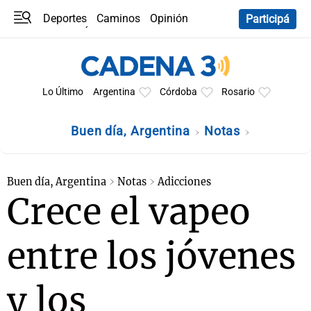
Deportes
Caminos
Opinión
Participá
Programas
Últimas coberturas
Últimas 24 h
En YouTube
Clima
Horóscopo
Lo Último
Argentina
Córdoba
Rosario
Buen día, Argentina
Notas
Buen día, Argentina
Notas
Adicciones
Crece el vapeo
entre los jóvenes
y los