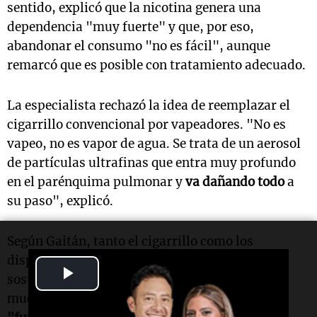
sentido, explicó que la nicotina genera una
dependencia "muy fuerte" y que, por eso,
abandonar el consumo "no es fácil", aunque
remarcó que es posible con tratamiento adecuado.
La especialista rechazó la idea de reemplazar el
cigarrillo convencional por vapeadores. "No es
vapeo, no es vapor de agua. Se trata de un aerosol
de partículas ultrafinas que entra muy profundo
en el parénquima pulmonar y
va dañando todo
a
su paso", explicó.
Según Gaitán, tanto el cigarrillo como los
dispositivos electrónicos contienen nicotina y
Play
sostienen la adicción. Además, advirtió que
muchas personas terminan convirtiéndose en
Video