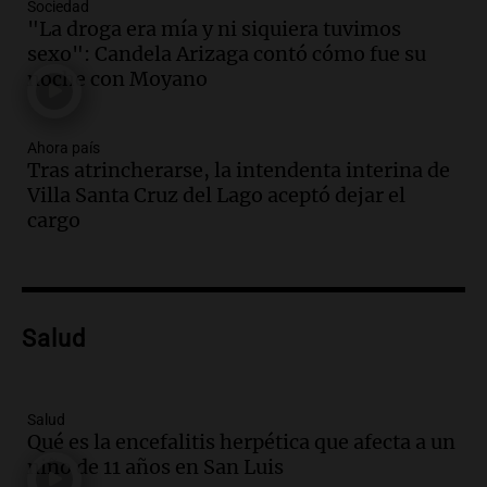
Sociedad
Panorama Federal
"La droga era mía y ni siquiera tuvimos
Episodios
sexo": Candela Arizaga contó cómo fue su
Audio.
El alzobispo García Cueva llama a
noche con Moyano
la clase dirigente a abordar problemas
económicos y sociales
Ahora país
Panorama Federal
Tras atrincherarse, la intendenta interina de
Episodios
Villa Santa Cruz del Lago aceptó dejar el
Audio.
La inflación en Buenos Aires
cargo
alcanza el 2,9% en julio, generando
incertidumbre sobre el IPC nacional
Panorama Federal
Episodios
Audio.
Descuentos de hasta 700.000
Salud
pesos en salarios docentes en Jujuy
generan fuertes críticas
Panorama Federal
Salud
Episodios
Qué es la encefalitis herpética que afecta a un
niño de 11 años en San Luis
Audio.
Docentes de Jujuy denuncian