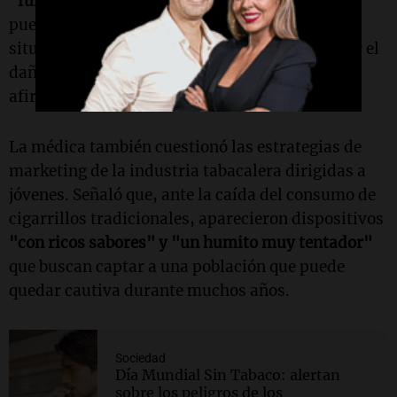
"fumadores duales":
usan vapeadores cuando
pueden y cigarrillos convencionales en otras
situaciones. "Lo único que hacemos es duplicar el
daño y generar una adicción más fuerte aún",
afirmó.
La médica también cuestionó las estrategias de
marketing de la industria tabacalera dirigidas a
jóvenes. Señaló que, ante la caída del consumo de
cigarrillos tradicionales, aparecieron dispositivos
"con ricos sabores" y "un humito muy tentador"
que buscan captar a una población que puede
quedar cautiva durante muchos años.
Sociedad
Día Mundial Sin Tabaco: alertan
sobre los peligros de los