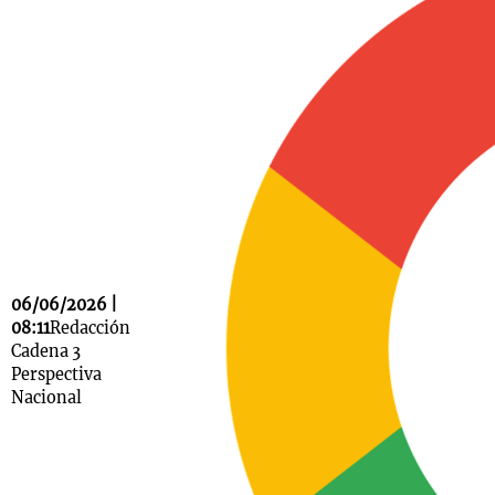
Notas
s
Notas
La Sole en
ial
Mundial 2026
Cadena 3
06/06/2026 |
08:11
Redacción
Cadena 3
Perspectiva
Nacional