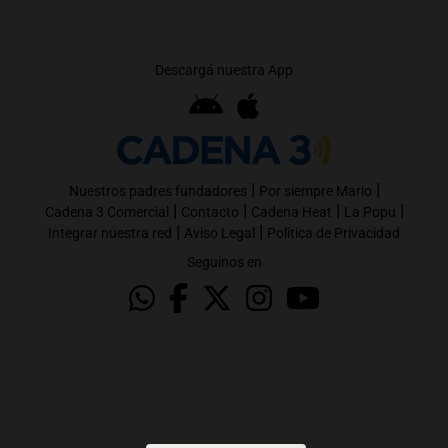
Descargá nuestra App
|
|
Nuestros padres fundadores
Por siempre Mario
|
|
|
|
Cadena 3 Comercial
Contacto
Cadena Heat
La Popu
|
|
Integrar nuestra red
Aviso Legal
Política de Privacidad
Seguinos en