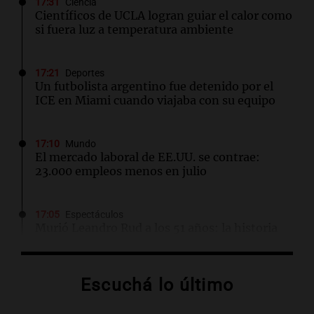
17:31
Ciencia
Científicos de UCLA logran guiar el calor como
si fuera luz a temperatura ambiente
17:21
Deportes
Un futbolista argentino fue detenido por el
ICE en Miami cuando viajaba con su equipo
17:10
Mundo
El mercado laboral de EE.UU. se contrae:
23.000 empleos menos en julio
17:05
Espectáculos
Murió Leandro Rud a los 51 años: la historia
del representante de modelos que marcó una
época
Escuchá lo último
16:50
Radioinforme 3
Fieles celebran a San Cayetano en Córdoba