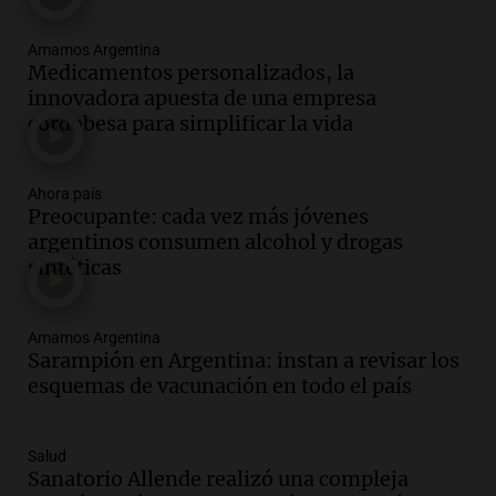
descuentos de hasta 700.000 pesos en
sus salarios y genera alarma
Amamos Argentina
Panorama Federal
Medicamentos personalizados, la
Episodios
innovadora apuesta de una empresa
Audio.
Siniestro vial en Salta: una mujer
cordobesa para simplificar la vida
fallece tras perder el control de su
vehículo
Panorama Federal
Ahora país
Episodios
Preocupante: cada vez más jóvenes
Audio.
Docentes de Jujuy enfrentan
argentinos consumen alcohol y drogas
descuentos de hasta 700.000 pesos en
sintéticas
sus salarios, denuncian desde el
sindicato
Panorama Federal
Amamos Argentina
Sarampión en Argentina: instan a revisar los
Episodios
Audio.
La justicia reconoce el COVID
esquemas de vacunación en todo el país
como enfermedad laboral tras caso de
docente fallecido en 2021
Panorama Federal
Salud
Sanatorio Allende realizó una compleja
Episodios