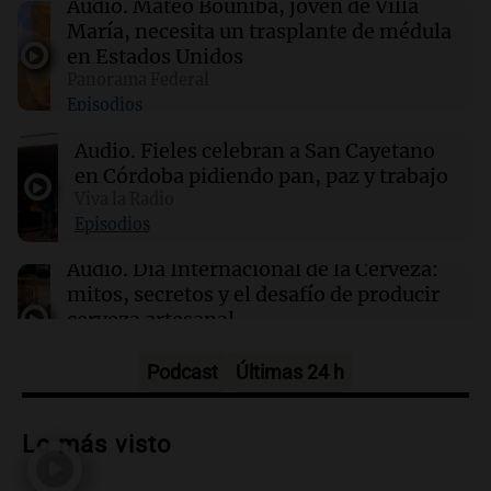
Audio.
Mateo Bouniba, joven de Villa
pidiendo pan, paz y trabajo
María, necesita un trasplante de médula
en Estados Unidos
Panorama Federal
16:50
Política y Economía
Episodios
"El tigre y el león": el efusivo encuentro entre
Milei y De la Espriella antes de su asunción
Audio.
Fieles celebran a San Cayetano
en Córdoba pidiendo pan, paz y trabajo
16:49
Viva la Radio
Cultura
La Feria de Editores 2026: un espacio para la
Episodios
cultura y la premiación de librerías
Audio.
Día Internacional de la Cerveza:
mitos, secretos y el desafío de producir
cerveza artesanal
Viva la Radio
Episodios
Podcast
Últimas 24 h
Audio.
Tucumán enfrenta un equilibrio
financiero precario debido a la caída del
Lo más visto
consumo y recaudación
Panorama Federal