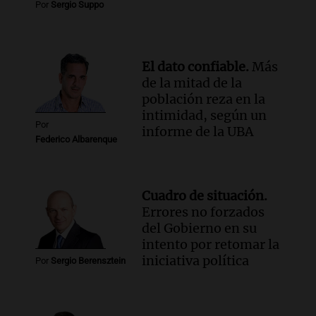
Por
Sergio Suppo
Episodios
Audio.
Femicidio por fuego en el auto:
qué dijo la defensa del esposo acusado
El dato confiable.
Más
Radioinforme 3
de la mitad de la
Episodios
población reza en la
intimidad, según un
Por
informe de la UBA
Federico Albarenque
Cuadro de situación.
Errores no forzados
del Gobierno en su
intento por retomar la
iniciativa política
Por
Sergio Berensztein