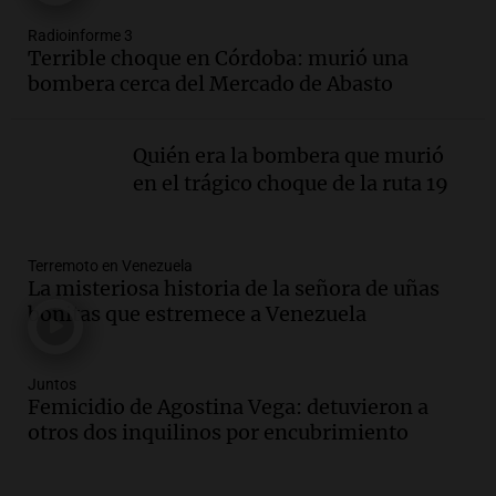
Episodios
Radioinforme 3
Audio.
La calidad del empleo en
Terrible choque en Córdoba: murió una
Argentina cae y preocupa a economistas
bombera cerca del Mercado de Abasto
en un contexto de crisis económica
Panorama Federal
Episodios
Quién era la bombera que murió
Audio.
Audiencia por tragedia vial en
en el trágico choque de la ruta 19
Altas Cumbres: peritos analizan
teléfono de Óscar González
Panorama Federal
Terremoto en Venezuela
Episodios
La misteriosa historia de la señora de uñas
Audio.
Solicitan quiebra de Lebron
bonitas que estremece a Venezuela
Group en medio de una investigación
por estafa piramidal millonaria
Panorama Federal
Juntos
Femicidio de Agostina Vega: detuvieron a
Episodios
otros dos inquilinos por encubrimiento
Audio.
Detienen a pareja en Alderete por
venta de medicamentos controlados
mediante delivery