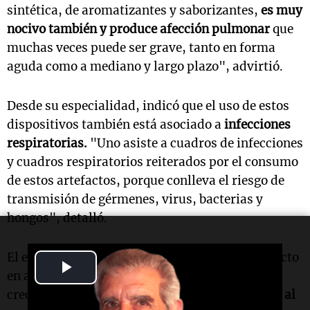
sintética, de aromatizantes y saborizantes,
es muy
nocivo también y produce afección pulmonar
que
muchas veces puede ser grave, tanto en forma
aguda como a mediano y largo plazo", advirtió.
Desde su especialidad, indicó que el uso de estos
dispositivos también está asociado a
infecciones
respiratorias.
"Uno asiste a cuadros de infecciones
y cuadros respiratorios reiterados por el consumo
de estos artefactos, porque conlleva el riesgo de
transmisión de gérmenes, virus, bacterias y
hongos", detalló.
El especialista puso especial énfasis en el impacto
Play
en adolescentes, un grupo en el que el consumo
crece. "Se ha demostrado que produce
agresión al
Video