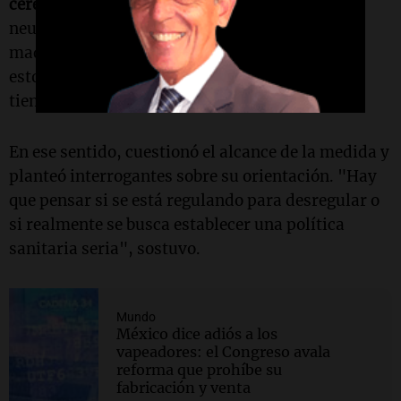
cerebro
y alteraciones en la sinapsis de las
neuronas en una etapa en la que el cerebro está
madurando", señaló, y agregó que algunos de
estos productos, como las bolsitas de nicotina,
tienen "un gran poder de adicción".
En ese sentido, cuestionó el alcance de la medida y
planteó interrogantes sobre su orientación. "Hay
que pensar si se está regulando para desregular o
si realmente se busca establecer una política
sanitaria seria", sostuvo.
Mundo
México dice adiós a los
vapeadores: el Congreso avala
reforma que prohíbe su
fabricación y venta