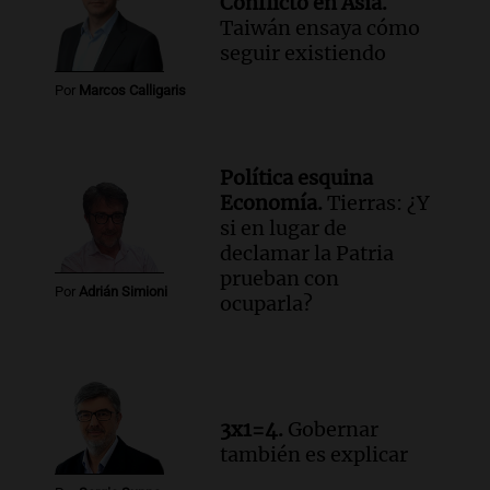
Conflicto en Asia.
Informados al regreso
Taiwán ensaya cómo
Episodios
seguir existiendo
Audio.
Debate en el Senado y protesta
Por
Marcos Calligaris
en Rosario contra la ley de Propiedad
Privada.
Viva la Radio Rosario
Episodios
Política esquina
Economía.
Tierras: ¿Y
Audio.
Manifestación en Rosario contra
si en lugar de
la ley de Propiedad Privada debatida en
declamar la Patria
el Senado.
prueban con
Viva la Radio Rosario
Por
Adrián Simioni
ocuparla?
Episodios
Audio.
Luis Juez cuestionó la polémica
por la Ley de Tierras: "Construyeron un
relato mentiroso"
Informados al regreso
3x1=4.
Gobernar
Episodios
también es explicar