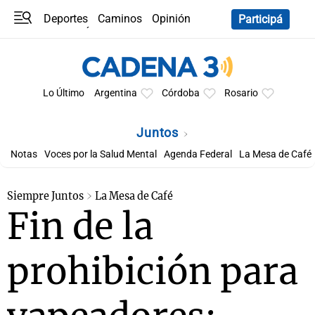
Deportes
Caminos
Opinión
Participá
Programas
Últimas coberturas
Últimas 24 h
En YouTube
Clima
Horóscopo
Lo Último
Argentina
Córdoba
Rosario
Juntos
Notas
Voces por la Salud Mental
Agenda Federal
La Mesa de Café
Siempre Juntos
La Mesa de Café
Fin de la
prohibición para