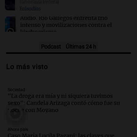
Panorama Federal
Episodios
03:32
Mundo
Rescate invernal en la Antártida: un
Audio.
Río Gallegos enfrenta frío
estadounidense trasladado a hospital en
intenso y movilizaciones contra el
Nueva Zelanda
kirchnerismo
Panorama Federal
Episodios
Podcast
Últimas 24 h
Audio.
Debate en el Senado sobre
propiedad privada y cuestionamientos a
Lo más visto
la soberanía digital en Argentina
Panorama Federal
Episodios
Sociedad
Audio.
Mendoza se prepara para un fin
"La droga era mía y ni siquiera tuvimos
de semana helado y ciudadanos
sexo": Candela Arizaga contó cómo fue su
marchan contra reforma de tierras
noche con Moyano
Panorama Federal
Episodios
Ahora país
Audio.
El "Mono" de Kapanga
Caso María Lucila Pagani: las claves que