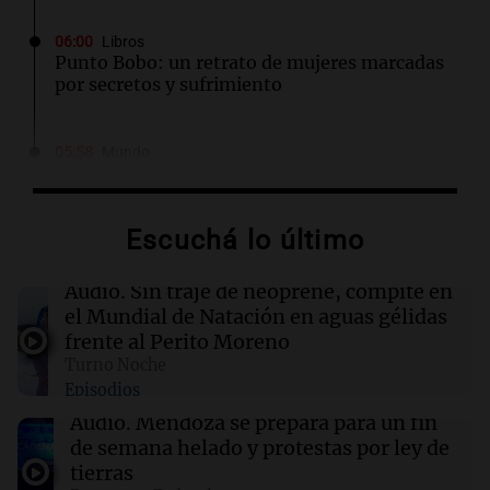
06:00
Libros
Punto Bobo: un retrato de mujeres marcadas
por secretos y sufrimiento
05:58
Mundo
Explosión en Damasco: 14 heridos y
corrección de datos por parte del Ministerio
de Salud
Escuchá lo último
05:31
Ciencia
Audio.
Sin traje de neoprene, compite en
El AMOC se mantuvo fuerte mientras una
el Mundial de Natación en aguas gélidas
importante corriente oceánica casi se detuvo
frente al Perito Moreno
Turno Noche
Episodios
04:00
Deportes
Polémica en el running: bloquean a
Audio.
Mendoza se prepara para un fin
corredores que no paguen inscripción y donan
de semana helado y protestas por ley de
a hospitales
tierras