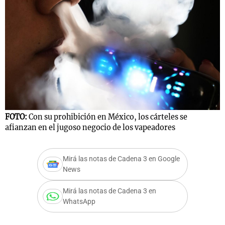
Notas
s
Notas
La Sole en
ial
Mundial 2026
Cadena 3
FOTO:
Con su prohibición en México, los cárteles se
afianzan en el jugoso negocio de los vapeadores
Mirá las notas de Cadena 3 en Google
News
Mirá las notas de Cadena 3 en
WhatsApp