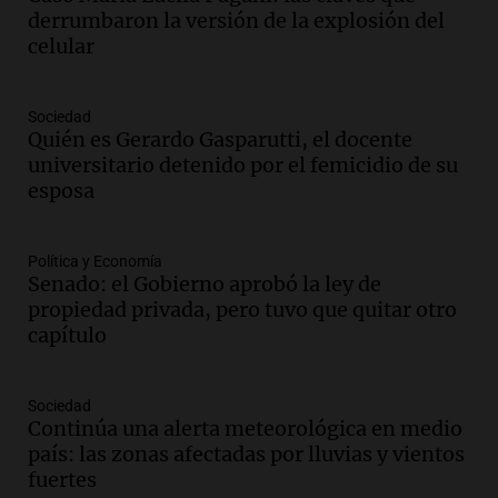
adelantó su show en Rosario.
derrumbaron la versión de la explosión del
Viva la Radio Rosario
celular
Episodios
Audio.
Condenan a tres años de prisión
Sociedad
en suspenso a hombre por simular robo
Quién es Gerardo Gasparutti, el docente
de recaudación en San Luis
universitario detenido por el femicidio de su
Panorama Federal
esposa
Episodios
Audio.
Medicina reproductiva, entre la
ayuda por problemas de fertilidad y la
Política y Economía
Senado: el Gobierno aprobó la ley de
ostentación de millonarios
propiedad privada, pero tuvo que quitar otro
Amamos Argentina
capítulo
Episodios
Audio.
El juicio contra Oscar González
avanza con testimonios clave sobre el
Sociedad
accidente en Villa Dolores
Continúa una alerta meteorológica en medio
Panorama Federal
país: las zonas afectadas por lluvias y vientos
Episodios
fuertes