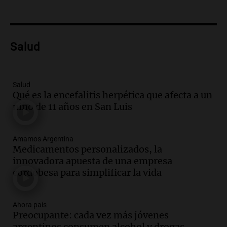
Audio.
El teatro Real da la bienvenida a
la temporada Rock Real con bandas
tributo todos los jueves
Panorama Federal
Salud
Episodios
Audio.
Nicolás Marotta, el cordobés de
Recoleta: “Enfrentar a Boca, sea donde
sea, va a ser lindo”
Salud
Qué es la encefalitis herpética que afecta a un
La Cadena del Gol
niño de 11 años en San Luis
Episodios
Audio.
Débora Blanca, psicóloga experta
en ludopatía: “Tener el casino en la
Amamos Argentina
mano es muy peligroso”
Medicamentos personalizados, la
La Argentina, hoy
innovadora apuesta de una empresa
Episodios
cordobesa para simplificar la vida
Audio.
Docentes italianos visitaron la
ciudad de Córdoba para interiorizarse
Ahora país
sobre los parques educativos
Preocupante: cada vez más jóvenes
Amamos Argentina
argentinos consumen alcohol y drogas