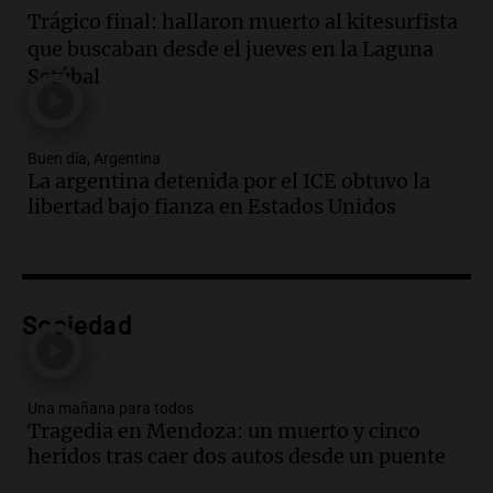
Trágico final: hallaron muerto al kitesurfista
Audio.
El orgullo y el sueño argentino de
que buscaban desde el jueves en la Laguna
Jorge Messi en una entrevista con Rony
Setúbal
Vargas en 2007
Una mañana para todos
Episodios
Buen día, Argentina
Audio.
El abuelo de Agostina Vega, tras
La argentina detenida por el ICE obtuvo la
las nuevas detenciones: "En esa casa
libertad bajo fianza en Estados Unidos
todos tenían algo que ver"
Una mañana para todos
Episodios
Audio.
Una nutricionista derribó el mito
del desayuno ideal: qué alimentos
Sociedad
conviene priorizar
Una mañana para todos
Episodios
Una mañana para todos
Tragedia en Mendoza: un muerto y cinco
Audio.
Murió Jorge Messi
heridos tras caer dos autos desde un puente
Una mañana para todos