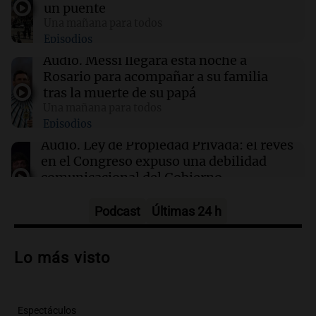
un puente
Una mañana para todos
Episodios
12:40
Sociedad
AFA dispuso un minuto de silencio y
Audio.
Messi llegará esta noche a
brazaletes negros por el fallecimiento de Jorge
Rosario para acompañar a su familia
Messi
tras la muerte de su papá
Una mañana para todos
Episodios
12:39
Sociedad
“Rosarino de alma y corazón”: Javkin
Audio.
Ley de Propiedad Privada: el revés
despidió a Jorge Messi
en el Congreso expuso una debilidad
comunicacional del Gobierno
Una mañana para todos
Episodios
Podcast
Últimas 24 h
Audio.
Casabindo se prepara para una
celebración única: 30.000 turistas y el
Lo más visto
tradicional Toreo de la Vincha
Una mañana para todos
Episodios
Espectáculos
Audio.
Borges, abogada de Pourrain: