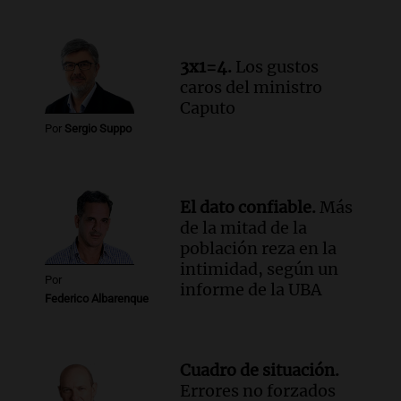
Audio.
Una mujer murió cuando
esperaba cobrar su jubilación en un
banco de San Luis
3x1=4.
Los gustos
Panorama Federal
caros del ministro
Episodios
Caputo
Por
Sergio Suppo
El dato confiable.
Más
de la mitad de la
población reza en la
intimidad, según un
Por
informe de la UBA
Federico Albarenque
Cuadro de situación.
Errores no forzados