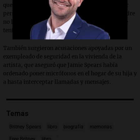
quería tener un hijo con su pareja, el entrenador
personal Sam Asghari, y no podía porque su padre
no le permitía ir al médico a quitarse el DIU que
tenía colocado.
También surgieron acusaciones apoyadas por un
exempleado de seguridad en la vivienda de la
artista, que aseguró que Jamie Spears había
ordenado poner micrófonos en el hogar de su hija y
a hasta interceptar llamadas y mensajes.
Temas
Britney Spears
libro
biografía
memorias
Free Britney
libro