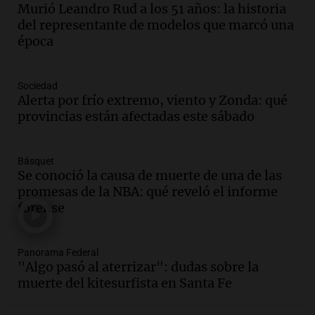
Murió Leandro Rud a los 51 años: la historia
"Tres hombres se lo llevaron para
del representante de modelos que marcó una
hacerle preguntas y nunca regresó"
época
Una mañana para todos
Episodios
Audio.
Voluntarios limpiaron 9.000
Sociedad
metros del río Suquía y retiraron hasta
Alerta por frío extremo, viento y Zonda: qué
800 kilos de basura por jornada
provincias están afectadas este sábado
Una mañana para todos
Episodios
Básquet
Audio.
La historia de la servilleta que
Se conoció la causa de muerte de una de las
firmó Jorge Messi para el primer
promesas de la NBA: qué reveló el informe
contrato de Leo con Barcelona
forense
Una mañana para todos
Episodios
Panorama Federal
Audio.
Joan Gaspart: "Sin Jorge, no sé si
"Algo pasó al aterrizar": dudas sobre la
Messi hubiera llegado adonde llegó"
muerte del kitesurfista en Santa Fe
Una mañana para todos
Episodios