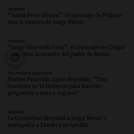
Episodios
Sociedad
“Santa Fe te abraza”: el mensaje de Pullaro
Audio.
Mateo, a los 25 años, lucha
tras la muerte de Jorge Messi
contra el tiempo: necesita un trasplante
para poder seguir viviend
Una mañana para todos
Sociedad
Episodios
“Jorge hizo todo bien”: el mensaje de Chiqui
Tapia tras la muerte del padre de Messi
Audio.
Estiman que la inflación nacional
de julio será menor al 2,9% registrado
en CABA
Una mañana para todos
Una mañana para todos
Matías Pourrain sigue detenido: "Tres
Episodios
hombres se lo llevaron para hacerle
Audio.
Altas Cumbres: rescataron a una
preguntas y nunca regresó"
cabra que llevaba ocho días atrapada en
un precipicio
Una mañana para todos
Sociedad
La Conmebol despidió a Jorge Messi y
Episodios
acompañó a Lionel y su familia
Audio.
Chile planteó mejorar la
conectividad fronteriza, aérea y digital