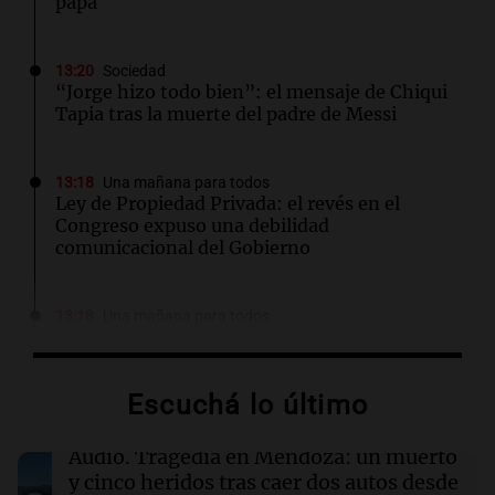
papá
13:20
Sociedad
“Jorge hizo todo bien”: el mensaje de Chiqui
Tapia tras la muerte del padre de Messi
13:18
Una mañana para todos
Ley de Propiedad Privada: el revés en el
Congreso expuso una debilidad
comunicacional del Gobierno
13:18
Una mañana para todos
Matías Pourrain sigue detenido: "Tres
hombres se lo llevaron para hacerle preguntas
y nunca regresó"
Escuchá lo último
13:01
Sociedad
Audio.
Tragedia en Mendoza: un muerto
La Conmebol despidió a Jorge Messi y
y cinco heridos tras caer dos autos desde
acompañó a Lionel y su familia