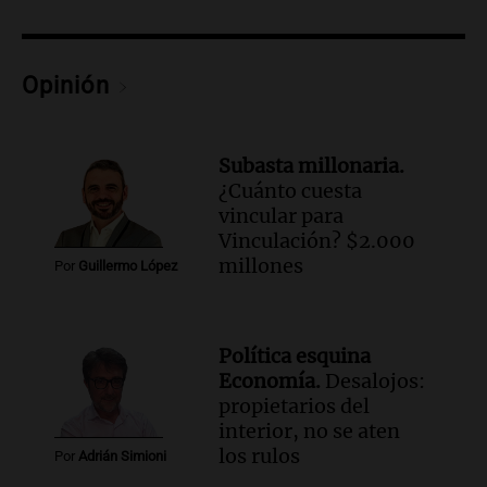
con Jujuy
Panorama Federal
Episodios
Opinión
Audio.
Del fitness a la longevidad: por
qué crece el consumo de alimentos con
proteínas
Subasta millonaria.
Una mañana para todos
¿Cuánto cuesta
Episodios
vincular para
Audio.
Investigan un asalto millonario a
Vinculación? $2.000
la cooperativa Talamochita en Villa
millones
Por
Guillermo López
María
Panorama Federal
Episodios
Política esquina
Audio.
Vandalismo en San Miguel de
Economía.
Desalojos:
Tucumán: destruyeron 433 luminarias
propietarios del
públicas en 14 meses
interior, no se aten
Panorama Federal
los rulos
Por
Adrián Simioni
Episodios