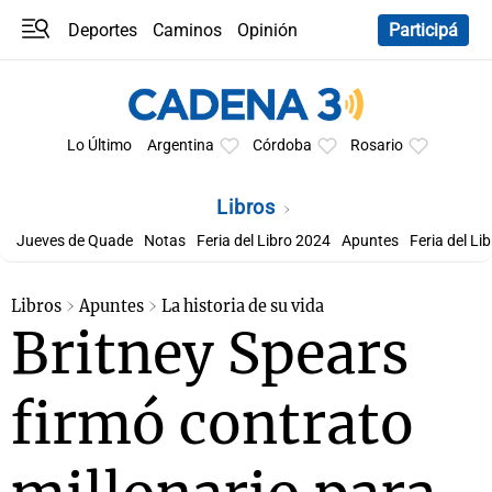
Deportes
Caminos
Opinión
Participá
Programas
Últimas coberturas
Últimas 24 h
En YouTube
Clima
Horóscopo
Lo Último
Argentina
Córdoba
Rosario
Libros
Jueves de Quade
Notas
Feria del Libro 2024
Apuntes
Feria del Li
Libros
Apuntes
La historia de su vida
Britney Spears
firmó contrato