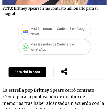
FOTO:
Britney Spears firmó contrato millonario para su
biografía
Notas
s
Notas
Mirá las notas de Cadena 3 en Google
La Sole en
News
ial
Mundial 2026
Cadena 3
Mirá las notas de Cadena 3 en
WhatsApp
Escuchá la nota
La estrella pop Britney Spears cerró contrato
récord para la publicación de un libro de
memorias tras haber alcanzado un acuerdo con la