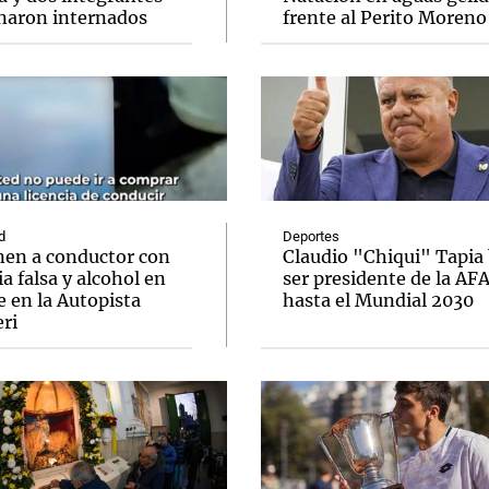
naron internados
frente al Perito Moreno
Notas
Notas
No
e en Cadena 3
El huracán de Arequito
Cadena 3 en
d
Deportes
nen a conductor con
Claudio "Chiqui" Tapia
ia falsa y alcohol en
ser presidente de la AF
 en la Autopista
hasta el Mundial 2030
ri