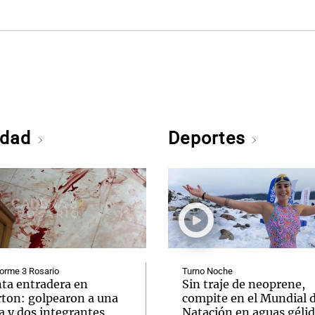
edad
Deportes
orme 3 Rosario
Turno Noche
nta entradera en
Sin traje de neoprene,
rton: golpearon a una
compite en el Mundial 
a y dos integrantes
Natación en aguas géli