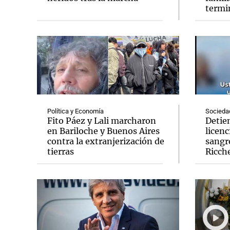
termi
Notas
Notas
Editorial
Mundial 2026
La Sol
Política y Economía
Socieda
Fito Páez y Lali marcharon
Detie
en Bariloche y Buenos Aires
licenc
contra la extranjerización de
sangre
tierras
Ricche