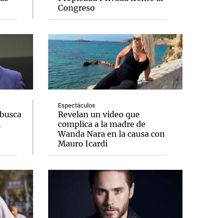
Congreso
Notas
tas
Notas
Venezuela de
 Groenlandia
Comprometidos
Madur
Espectáculos
 busca
Revelan un video que
A
complica a la madre de
Wanda Nara en la causa con
Mauro Icardi