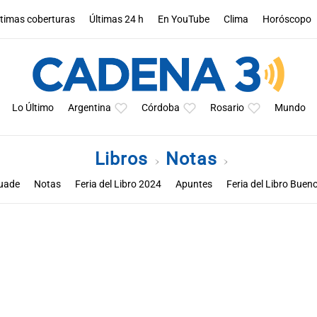
ltimas coberturas
Últimas 24 h
En YouTube
Clima
Horóscopo
Lo Último
Argentina
Córdoba
Rosario
Mundo
Libros
Notas
uade
Notas
Feria del Libro 2024
Apuntes
Feria del Libro Buen