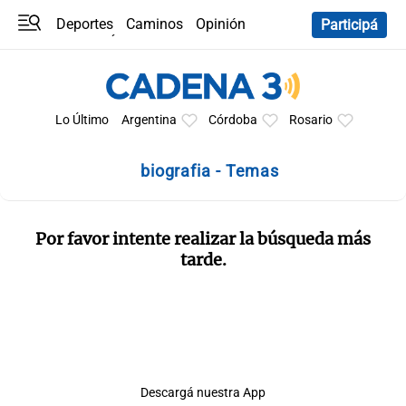
Deportes
Caminos
Opinión
Participá
Programas
Últimas coberturas
Últimas 24 h
En YouTube
Clima
Horóscopo
Lo Último
Argentina
Córdoba
Rosario
biografia - Temas
Por favor intente realizar la búsqueda más
tarde.
Descargá nuestra App