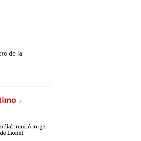
ero de la
ltimo
dial: murió Jorge
 de Lionel