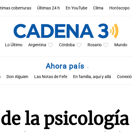
ltimas coberturas
Últimas 24 h
En YouTube
Clima
Horóscopo
Lo Último
Argentina
Córdoba
Rosario
Mundo
Ahora país
s
Don Alguien
Las Notas de Fefe
En familia, aquí y allá
Conexión
de la psicología