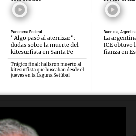
datos
Episodios
Audio.
Moyan
prelim
inflac
levant
Panorama F
Audio.
Buenos
perime
Panorama Federal
Buen día, Argentin
Episodios
"Algo pasó al aterrizar":
La argentina
Miguel
se acel
sobre 
dudas sobre la muerte del
ICE obtuvo l
kitesurfista en Santa Fe
fianza en E
Tucum
2,9% e
Arizag
Trágico final: hallaron muerto al
Audio.
lumina
antici
Panorama F
kitesurfista que buscaban desde el
jueves en la Laguna Setúbal
Episodios
Miguel
públic
oficial
Tucum
destru
Panorama F
Episodios
vanda
14 mes
Audio.
destru
vandal
Secues
lumina
robos