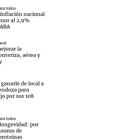
ra todos
inflación nacional
enor al 2,9%
CABA
Notas
tas
Notas
eral
ejorar la
Venezuela de
onteriza, aérea y
 Groenlandia
Comprometidos
Madur
y
 ganarle de local a
endoza para
ejo por sus 108
ra todos
a longevidad: por
onsumo de
proteínas