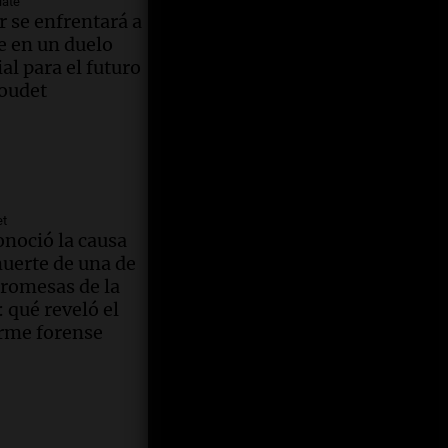
 de
late
as en 14
ederal
r se enfrentará a
Mujer
dería
e en un duelo
y afecta
ial para el futuro
años
jera en
oudet
uridad
l
ederal
ras
rizo en
en a
ba
mán
et
 Fárez
 su
ederal
onoció la causa
uerte de una de
uso
ción en
promesas de la
ares de
 qué reveló el
 juicio
is
rme forense
o Britos
amado
ederal
can
iciembre
aciones
a por