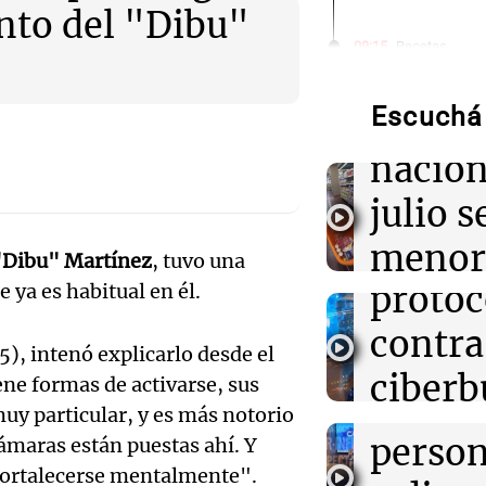
nto del "Dibu"
Audio.
09:15
Recetas
Descubre cómo 
que la
artesanales en 
de máquina
Audio.
Escuchá 
inflac
Senad
nacion
09:13
Una mañana pa
Altas Cumbres:
provin
julio s
cabra que lleva
atrapada en un 
establ
menor
"Dibu" Martínez
, tuvo una
Audio.
protoc
09:09
Mundo
 ya es habitual en él.
regist
Violento ataqu
Desay
Democrática de
contra
CABA
menos 13 muer
ideal:
), intenó explicarlo desde el
extremista
ciberb
Una mañana
iene formas de activarse, sus
nutric
Episodios
muy particular, y es más notorio
Audio.
groom
08:54
La Cadena del
person
cámaras están puestas ahí. Y
Boca recibe a V
Cumbr
escuel
objetivo de co
fortalecerse mentalmente".