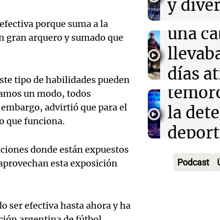
y dive
triunfo
rescat
Salta
para r
 efectiva porque suma a la
una ca
Panorama F
un gran arquero y sumado que
ayuno
Episodios
Audio.
llevab
noctu
un inm
días a
ste tipo de habilidades pueden
Panorama F
temor
en un
Episodios
ramos un modo, todos
Audio.
 embargo, advirtió que para el
la det
precip
plante
lo que funciona.
deport
Una mañana
mejora
Episodios
Estado
ciones donde están expuestos
Audio.
conect
Podcast
aprovechan esta exposición
Panorama F
fitness
.
fronte
Episodios
longev
aérea y
 ser efectiva hasta ahora y ha
Audio.
ción argentina de fútbol.