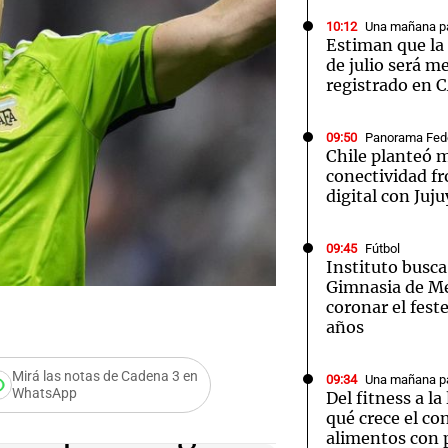
10:12
Una mañana pa
Estiman que la 
de julio será m
registrado en 
Notas
Notas
No
09:50
Panorama Fed
Chile planteó m
conectividad fr
e en Cadena 3
El huracán de Arequito
Cadena 3 en
digital con Juju
09:45
Fútbol
Instituto busca
Gimnasia de M
coronar el fest
años
Mirá las notas de Cadena 3 en
09:34
Una mañana pa
WhatsApp
Del fitness a l
qué crece el c
e la psicología
alimentos con 