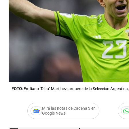
Notas
Notas
Editorial
Mundial 2026
La Sol
FOTO:
Emiliano "Dibu" Martínez, arquero de la Selección Argentina,
Mirá las notas de Cadena 3 en
Google News
Audio.
La explicación d