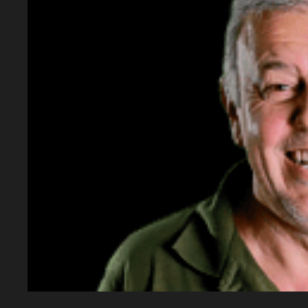
Deportes
Instituto
Conmoción mundial:
Institu
ganarle
murió Jorge Messi, el
Gimnas
padre de Lionel
Mendoz
coronar
por sus
El papá del capitán seleccionado
argentino falleció tras permanecer
internado por un delicado cuadro
de salud. Una fuente del gobierno
provincial y empresarios cercanos
Fútbol
Indepe
la familia confirmaron la noticia a
Cadena 3 Rosario
.
Rivadav
de local
Estudia
Cuarto 
posicio
zona