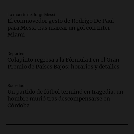
tras la muerte de su papá
Una mañana para todos
La muerte de Jorge Messi
Episodios
El conmovedor gesto de Rodrigo De Paul
Audio.
Ley de Propiedad Privada: el revés
para Messi tras marcar un gol con Inter
en el Congreso expuso una debilidad
Miami
comunicacional del Gobierno
Una mañana para todos
Episodios
Deportes
Colapinto regresa a la Fórmula 1 en el Gran
Audio.
Casabindo se prepara para una
Premio de Países Bajos: horarios y detalles
celebración única: 30.000 turistas y el
tradicional Toreo de la Vincha
Una mañana para todos
Sociedad
Episodios
Un partido de fútbol terminó en tragedia: un
Audio.
Borges, abogada de Pourrain:
hombre murió tras descompensarse en
"Tres hombres se lo llevaron para
Córdoba
hacerle preguntas y nunca regresó"
Una mañana para todos
Episodios
Audio.
Voluntarios limpiaron 9.000