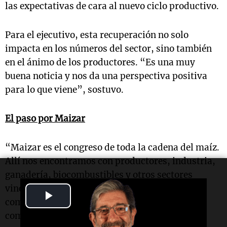
las expectativas de cara al nuevo ciclo productivo.
Para el ejecutivo, esta recuperación no solo
impacta en los números del sector, sino también
en el ánimo de los productores. “Es una muy
buena noticia y nos da una perspectiva positiva
para lo que viene”, sostuvo.
El paso por Maizar
“Maizar es el congreso de toda la cadena del maíz.
Allí nos encontramos con productores, industria,
ganadería, biocombustibles y otros sectores
vinculados. Es un foro muy importante para
Play
compartir visiones y construir estrategias
comunes”, explicó Bravo.
Video