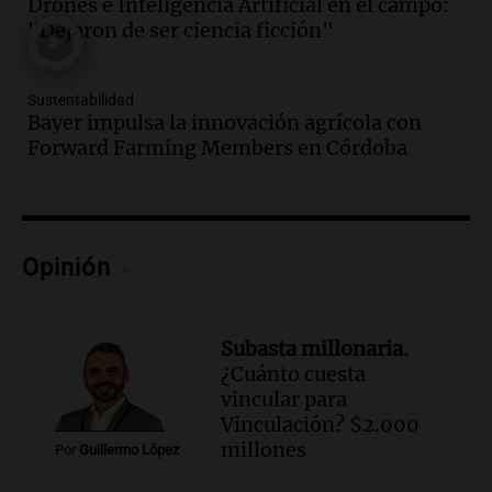
Drones e Inteligencia Artificial en el campo:
Audio.
El abuelo de Agostina Vega, tras
"Dejaron de ser ciencia ficción"
las nuevas detenciones: "En esa casa
todos tenían algo que ver"
Sustentabilidad
Una mañana para todos
Bayer impulsa la innovación agrícola con
Episodios
Forward Farming Members en Córdoba
Audio.
Una nutricionista derribó el mito
del desayuno ideal: qué alimentos
conviene priorizar
Una mañana para todos
Episodios
Opinión
Audio.
Murió Jorge Messi
Una mañana para todos
Subasta millonaria.
Episodios
¿Cuánto cuesta
vincular para
Audio.
Mateo, a los 25 años, lucha
Vinculación? $2.000
contra el tiempo: necesita un trasplante
millones
Por
Guillermo López
para poder seguir viviend