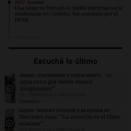
08:07
Sociedad
Una mujer se fracturó el tobillo mientras hacía
senderismo en Córdoba: fue rescatada por el
DUAR
08:00
Mundo
Investigadores israelíes descubren gen
antiguo que mejora la calidad del trigo
moderno
Escuchá lo último
07:56
Cadena 3 Mundo
Audio.
Tormentas y filtraciones: "El
Rusia y Ucrania protagonizan intensos
agua entra por donde menos
ataques nocturnos que dejan 7 muertos y
imaginamos"
numerosos heridos
Una Mañana para todos Rosario
Episodios
07:04
Sociedad
Audio.
Nahuel Pennisi y la huella de
Despiden a Jorge Messi: Lionel, de regreso en
Mercedes Sosa: "La emoción es el filtro
Rosario para el último adiós a su papá
máximo".
Una Mañana para todos Rosario