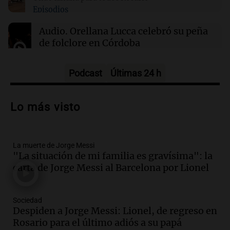
Episodios
06:03
Tecnología
SpaceX optará por plantas de gas natural para
Audio.
Orellana Lucca celebró su peña
su nueva fábrica de semiconductores en Texas
de folclore en Córdoba
Tarde y Media
Episodios
Podcast
Últimas 24 h
Audio.
Trágico accidente en Mendoza:
un muerto y varios heridos tras caída de
Lo más visto
vehículos desde un puente
Panorama Federal
Episodios
La muerte de Jorge Messi
Audio.
Tragedia en Mendoza: un muerto
"La situación de mi familia es gravísima": la
y cinco heridos tras caer dos autos desde
carta de Jorge Messi al Barcelona por Lionel
un puente
Una mañana para todos
Episodios
Sociedad
Audio.
Messi llegará esta noche a
Despiden a Jorge Messi: Lionel, de regreso en
Rosario para acompañar a su familia
Rosario para el último adiós a su papá