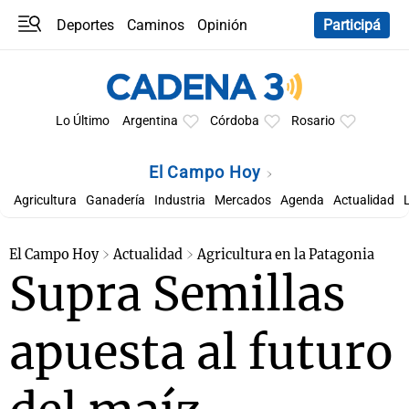
Deportes
Caminos
Opinión
Participá
Programas
Últimas coberturas
Últimas 24 h
En YouTube
Clima
Horóscopo
Lo Último
Argentina
Córdoba
Rosario
El Campo Hoy
Agricultura
Ganadería
Industria
Mercados
Agenda
Actualidad
El Campo Hoy
Actualidad
Agricultura en la Patagonia
Supra Semillas
apuesta al futuro