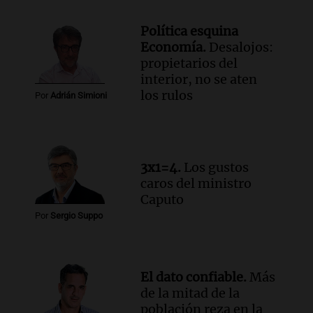
Una mañana para todos
Episodios
Política esquina
Audio.
Estiman que la inflación nacional
Economía.
Desalojos:
de julio será menor al 2,9% registrado
propietarios del
en CABA
interior, no se aten
Una mañana para todos
los rulos
Por
Adrián Simioni
Episodios
Audio.
Altas Cumbres: rescataron a una
cabra que llevaba ocho días atrapada en
un precipicio
3x1=4.
Los gustos
Una mañana para todos
caros del ministro
Episodios
Caputo
Audio.
Chile planteó mejorar la
Por
Sergio Suppo
conectividad fronteriza, aérea y digital
con Jujuy
Panorama Federal
Episodios
El dato confiable.
Más
de la mitad de la
población reza en la