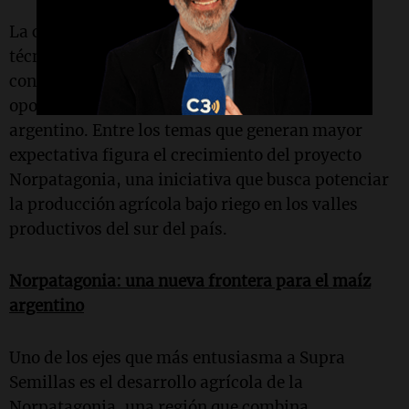
La compañía participó en distintos paneles
técnicos vinculados al manejo del cultivo,
conservación de forrajes, silaje y nuevas
oportunidades de desarrollo para el maíz
argentino. Entre los temas que generan mayor
expectativa figura el crecimiento del proyecto
Norpatagonia, una iniciativa que busca potenciar
la producción agrícola bajo riego en los valles
productivos del sur del país.
Norpatagonia: una nueva frontera para el maíz
argentino
Uno de los ejes que más entusiasma a Supra
Semillas es el desarrollo agrícola de la
Norpatagonia, una región que combina