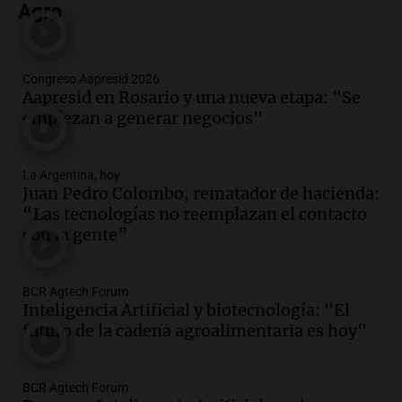
Agro
metros del río Suquía y retiraron hasta
800 kilos de basura por jornada
Una mañana para todos
Episodios
Congreso Aapresid 2026
Aapresid en Rosario y una nueva etapa: "Se
Audio.
La historia de la servilleta que
empiezan a generar negocios"
firmó Jorge Messi para el primer
contrato de Leo con Barcelona
Una mañana para todos
La Argentina, hoy
Episodios
Juan Pedro Colombo, rematador de hacienda:
“Las tecnologías no reemplazan el contacto
Audio.
Joan Gaspart: "Sin Jorge, no sé si
con la gente”
Messi hubiera llegado adonde llegó"
Una mañana para todos
Episodios
BCR Agtech Forum
Inteligencia Artificial y biotecnología: "El
Audio.
El orgullo y el sueño argentino de
futuro de la cadena agroalimentaria es hoy"
Jorge Messi en una entrevista con Rony
Vargas en 2007
Una mañana para todos
BCR Agtech Forum
Episodios