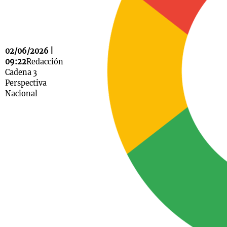
Notas
02/06/2026 |
s
Notas
09:22
Redacción
La Sole en
Cadena 3
ial
Mundial 2026
Cadena 3
Perspectiva
Nacional