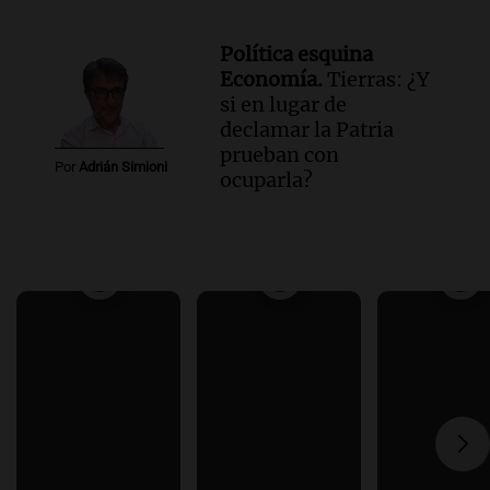
Política esquina
Economía.
Tierras: ¿Y
si en lugar de
declamar la Patria
prueban con
Por
Adrián Simioni
ocuparla?