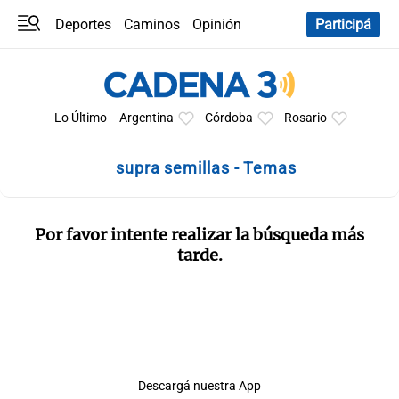
Deportes
Caminos
Opinión
Participá
Programas
Últimas coberturas
Últimas 24 h
En YouTube
Clima
Horóscopo
Lo Último
Argentina
Córdoba
Rosario
supra semillas - Temas
Por favor intente realizar la búsqueda más
tarde.
Descargá nuestra App