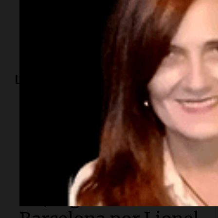
Temas
Abrapalabra
Frente de Todos
elecciones-2023
Lo más visto
La muerte de Jorge Messi
"La situación de mi
familia es
gravísima": la carta
de Jorge Messi al