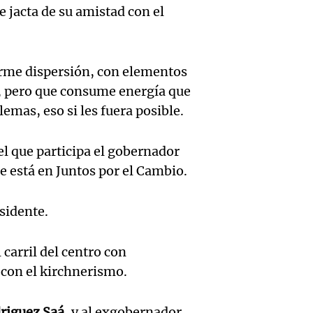
una
Una mañana
Audio.
se jacta de su amistad con el
debili
Episodios
celebr
aboga
comun
única:
Pourra
del Go
rme dispersión, con elementos
turista
o, pero que consume energía que
Audio.
"Tres
Una mañana
lemas, eso si les fuera posible.
tradic
Episodios
Volunt
se lo l
Toreo 
limpia
l que participa el gobernador
para h
Vinch
ue está en Juntos por el Cambio.
Audio.
9.000
pregun
Una mañana
histori
del rí
nunca
sidente.
Episodios
servil
y reti
regres
 carril del centro con
firmó 
hasta 
Una mañana
 con el kirchnerismo.
Episodios
Messi 
de bas
Audio.
riguez Saá
, y al exgobernador