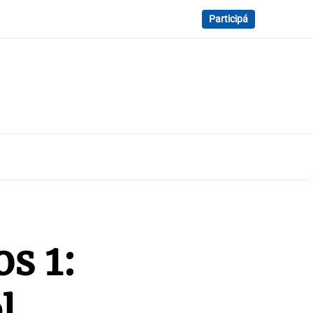
Participá
os 1:
l