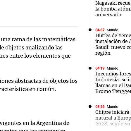
Nagasaki recue
la bomba atómi
aniversario
04:37
Mundo
Hutíes de Yeme
s una rama de las matemáticas
Notas
Notas
No
instalación de
de objetos analizando las
Saudí: nuevo co
e en Cadena 3
El huracán de Arequito
Cadena 3 en
región
ones entre los elementos que
04:19
Mundo
Incendios fores
Indonesia: se i
iones abstractas de objetos los
llamas en el P
racterística en común.
Bromo Tengge
03:26
Mundo
Chipre iniciará
natural a Euro
 vigentes en la Argentina de
2028, según su
Audio.
Energía