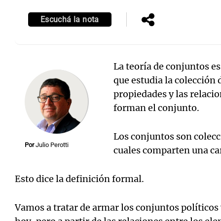
Episodios
Escuchá la nota
La teoría de conjuntos e
Notas
Notas
que estudia la colección 
Editorial
Mundial 2026
La Sol
propiedades y las relaci
forman el conjunto.
Los conjuntos son colecc
Por
Julio Perotti
cuales comparten una ca
Esto dice la definición formal.
Vamos a tratar de armar los conjuntos políticos