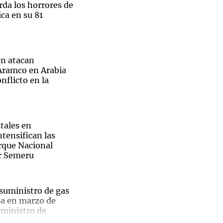
rda los horrores de
ca en su 81
Notas
n atacan
tas
Notas
 Aramco en Arabia
Venezuela de
nflicto en la
 Groenlandia
Comprometidos
Madur
tales en
ntensifican las
arque Nacional
r Semeru
 suministro de gas
pa en marzo de
 ministro de