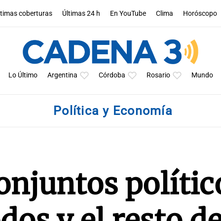
ltimas coberturas
Últimas 24 h
En YouTube
Clima
Horóscopo
Lo Último
Argentina
Córdoba
Rosario
Mundo
Política y Economía
onjuntos polític
dos y el resto de