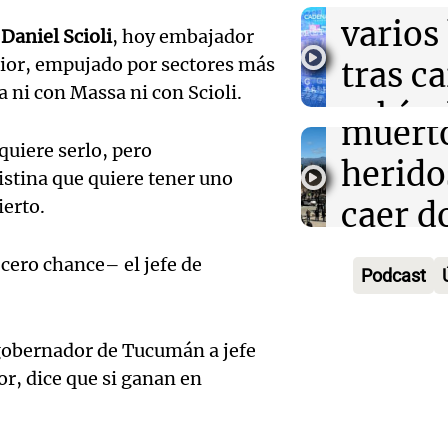
Audio.
Episodios
Córdo
varios
Daniel Scioli
, hoy embajador
Traged
Tarde y Med
erior, empujado por sectores más
tras c
Episodios
Mendo
 ni con Massa ni con Scioli.
vehícu
Audio.
muerto
desde 
 quiere serlo, pero
llegará
herido
istina que quiere tener uno
puent
noche 
ierto.
caer d
Audio.
Panorama F
Rosari
desde 
Episodios
Propi
 cero chance– el jefe de
Podcast
acomp
puent
Privad
Audio.
su fami
Una mañana
revés 
 gobernador de Tucumán a jefe
Episodios
Casabi
la mue
r, dice que si ganan en
Congr
prepar
papá
expus