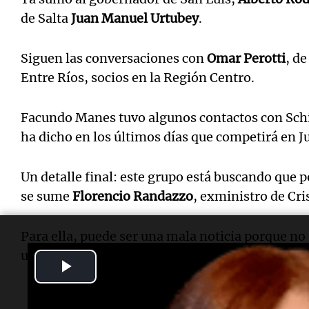
de Salta
Juan Manuel Urtubey
.
Siguen las conversaciones con
Omar Perotti
, de
Entre Ríos, socios en la Región Centro.
Facundo Manes tuvo algunos contactos con Schia
ha dicho en los últimos días que competirá en J
Un detalle final: este grupo está buscando que p
se sume
Florencio Randazzo
, exministro de Cri
Para ella, puede ser una mala noticia porque no 
un voto peronista en un distrito clave e impresc
Play
Video