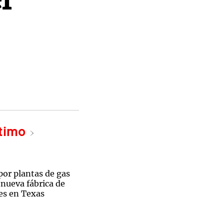
ltimo
por plantas de gas
 nueva fábrica de
es en Texas