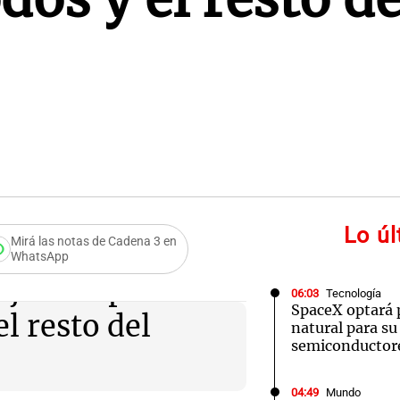
Lo ú
Mirá las notas de Cadena 3 en
WhatsApp
njuntos políticos
06:03
Tecnología
SpaceX optará 
el resto del
natural para su
semiconductor
04:49
Mundo