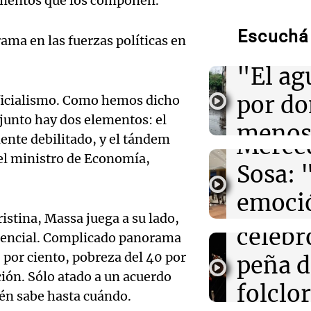
elementos que los componen.
Torme
Escuchá 
02:13
Mundo
ma en las fuerzas políticas en
filtrac
Más de 1.300 v
Audio.
Shanghái ante l
"El ag
Dolphin
Pennis
por d
oficialismo. Como hemos dicho
huella
02:03
Tecnología
junto hay dos elementos: el
Airbnb acelera 
meno
funciones graci
ente debilitado, y el tándem
Merce
artificial en s
imagi
 el ministro de Economía,
Sosa: 
Audio.
Una Mañana
01:49
Mundo
emoció
Rosario
El Pentágono so
Orella
Audio.
industria de d
Episodios
istina, Massa juega a su lado,
filtro
en la producci
celebr
idencial. Complicado panorama
accide
máxim
 por ciento, pobreza del 40 por
peña d
01:31
Ciencia
Mendo
ción. Sólo atado a un acuerdo
Reducir alimen
Una Mañana
folclo
disminuye anto
ién sabe hasta cuándo.
Rosario
muert
salud, según es