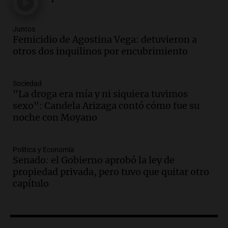
millonaria a través de una financiera en
Mendoza y San Rafael
Panorama Federal
Juntos
Femicidio de Agostina Vega: detuvieron a
Episodios
otros dos inquilinos por encubrimiento
Audio.
Cómo serán los desalojos exprés
y contratos de alquiler si se aprueba la
ley de propiedad privada
Sociedad
Ahora país
"La droga era mía y ni siquiera tuvimos
Episodios
sexo": Candela Arizaga contó cómo fue su
Audio.
Se inaugura la décimo primera
noche con Moyano
exposición agrícola en Bulaya con
diversas atracciones para todos
Política y Economía
Panorama Federal
Senado: el Gobierno aprobó la ley de
Episodios
propiedad privada, pero tuvo que quitar otro
Audio.
Se atrincheró la intendenta
capítulo
interina de Villa Santa Cruz del Lago
tras ser destituida
Ahora país
Episodios