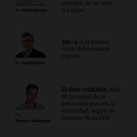
interior, no se aten
Córdoba
los rulos
Panorama Federal
Por
Adrián Simioni
Episodios
Audio.
"Tiene que haber una
reglamentación": el reclamo del Kennel
Club por los criaderos de perros
3x1=4.
Los gustos
Noticias Rosario
caros del ministro
Episodios
Caputo
Audio.
Trump acusa a México de
Por
Sergio Suppo
perjudicar la economía estadounidense
y defiende sus aranceles
Panorama Federal
El dato confiable.
Más
Episodios
de la mitad de la
población reza en la
intimidad, según un
Por
informe de la UBA
Federico Albarenque