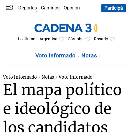
Deportes
Caminos
Opinión
Participá
Programas
Últimas coberturas
Últimas 24 h
En YouTube
Clima
Horóscopo
Lo Último
Argentina
Córdoba
Rosario
Voto Informado
Notas
Voto Informado
Notas
Voto Informado
El mapa político
e ideológico de
los candidatos