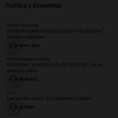
Audio.
Anuncian los ganadores de
Política y Economía
premios en Cadena 3: más de 15.000
mensajes recibidos
Noticias
Política y Economía
Episodios
¿Cuánto cuesta vincular para Vinculación?
$2.000 millones
Audio.
La Rioja inicia pago de bonos y
avanza en discusión electoral y
Por
Guillermo López
protección de tierras
Panorama Federal
Política esquina Economía
Episodios
Desalojos: propietarios del interior, no se
Audio.
Los Tekis presentaron
aten los rulos
"Cordillera y Mar" y llenaron de
Por
Adrián Simioni
carnaval el estudio de Cadena 3
Juntos
Episodios
3x1:4
Los gustos caros del ministro Caputo
Audio.
La Expo La Bulaye 2026
comienza con sorpresas y grandes
Por
Sergio Suppo
premios para los visitantes
Noticias