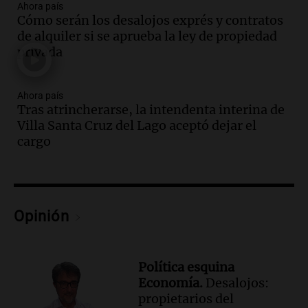
Ahora país
Episodios
Cómo serán los desalojos exprés y contratos
Audio.
Córdoba: destituyeron a la
de alquiler si se aprueba la ley de propiedad
intendenta interina de Villa Santa Cruz
privada
del Lago y se atrincheró
Juntos
Ahora país
Episodios
Tras atrincherarse, la intendenta interina de
Audio.
Clases de tango y milonga en la
Villa Santa Cruz del Lago aceptó dejar el
Confitería El Oriental: una propuesta
cargo
cultural imperdible
Noticias
Episodios
Audio.
Más de la mitad de la población
Opinión
reza en la intimidad, según un informe
de la UBA
El dato confiable
Episodios
Política esquina
Economía.
Desalojos:
Audio.
Cientos de fieles celebran a San
propietarios del
Cayetano pidiendo trabajo y salud en