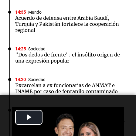
14:35
Mundo
Acuerdo de defensa entre Arabia Saudí,
Turquía y Pakistán fortalece la cooperación
regional
14:25
Sociedad
"Dos dedos de frente": el insólito origen de
una expresión popular
14:20
Sociedad
Excarcelan a ex funcionarias de ANMAT e
INAME por caso de fentanilo contaminado
14:16
Mundo
Play
Katarzyna Niewiadoma-Phinney se impone
en la 7ma etapa y asume el liderazgo del Tour
de Francia femenino
Video