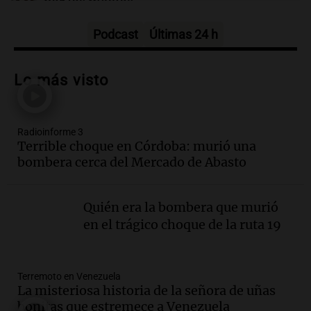
por los medios
Radioinforme 3
Episodios
Podcast
Últimas 24 h
Audio.
Los gustos caros del ministro
Caputo | Por Sergio Suppo
Lo más visto
3x1:4
Episodios
Radioinforme 3
Audio.
Desalojos: propietarios del
Terrible choque en Córdoba: murió una
interior, no se aten los rulos | Por
bombera cerca del Mercado de Abasto
Adrián Simioni
Política esquina Economía
Episodios
Quién era la bombera que murió
Audio.
Tras atrincherarse, la intendenta
en el trágico choque de la ruta 19
interina de Villa Santa Cruz del Lago
aceptó dejar el cargo
Ahora país
Terremoto en Venezuela
Episodios
La misteriosa historia de la señora de uñas
Audio.
La justicia investiga una estafa
bonitas que estremece a Venezuela