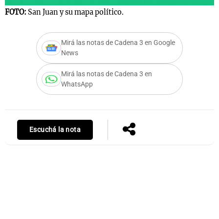
FOTO:
San Juan y su mapa político.
Notas
Mirá las notas de Cadena 3 en Google
s
Notas
News
La Sole en
Mirá las notas de Cadena 3 en
ial
Mundial 2026
Cadena 3
WhatsApp
Escuchá la nota