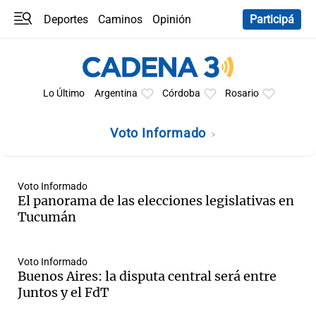
Deportes
Caminos
Opinión
Participá
Programas
Últimas coberturas
Últimas 24 h
En YouTube
Clima
Horóscopo
Lo Último
Argentina
Córdoba
Rosario
Voto Informado
Voto Informado
El panorama de las elecciones legislativas en
Tucumán
Voto Informado
Buenos Aires: la disputa central será entre
Juntos y el FdT