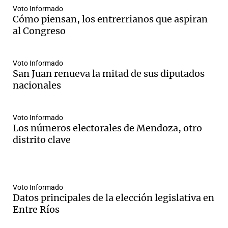
Voto Informado
Cómo piensan, los entrerrianos que aspiran
al Congreso
Notas
s
Notas
Voto Informado
La Sole en
San Juan renueva la mitad de sus diputados
ial
Mundial 2026
Cadena 3
nacionales
Voto Informado
Los números electorales de Mendoza, otro
distrito clave
Voto Informado
Datos principales de la elección legislativa en
Entre Ríos