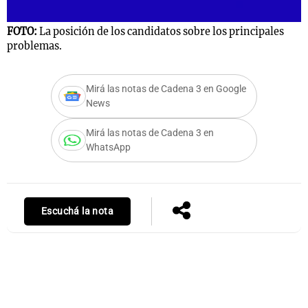
FOTO:
La posición de los candidatos sobre los principales
problemas.
Notas
s
Notas
La Sole en
Mirá las notas de Cadena 3 en Google
News
ial
Mundial 2026
Cadena 3
Mirá las notas de Cadena 3 en
WhatsApp
Escuchá la nota