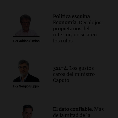
Episodios
Audio.
El Tesoro Nacional captura 12
Política esquina
billones de pesos y genera excedente de
Economía.
Desalojos:
liquidez de 4 billones
propietarios del
Panorama Federal
interior, no se aten
Episodios
los rulos
Por
Adrián Simioni
Audio.
La lección del Titanic y la
humildad en tiempos de tormenta
según San Ignacio de Loyola
Panorama Federal
3x1=4.
Los gustos
Episodios
caros del ministro
Audio.
Tormentas y filtraciones: "El
Caputo
agua entra por donde menos
Por
Sergio Suppo
imaginamos"
Una Mañana para todos Rosario
Episodios
El dato confiable.
Más
de la mitad de la