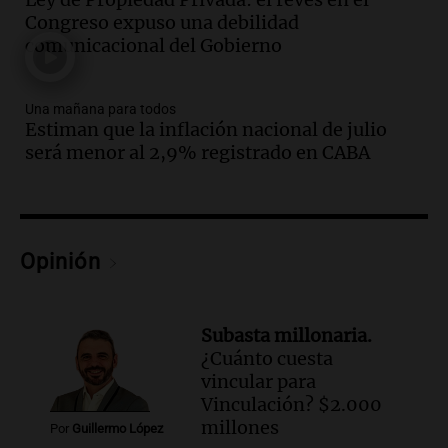
Audio.
El cardenal Ángel Rossi advirtió
Congreso expuso una debilidad
que la justicia social viene siendo
comunicacional del Gobierno
“despreciada y burlada”
Santa Misa
Una mañana para todos
Episodios
Estiman que la inflación nacional de julio
Audio.
La Bulaya se prepara para el cierre
será menor al 2,9% registrado en CABA
de su gran muestra anual con la
participación de miles de visitantes
Panorama Federal
Episodios
Audio.
El Senado de Santa Fe aprueba
Opinión
Ley de Emergencia Hídrica ante el
fenómeno del Niño
Panorama Federal
Subasta millonaria.
Episodios
¿Cuánto cuesta
Audio.
Una mujer de 40 años muere en
vincular para
un accidente en la Ruta 321 cerca de
Vinculación? $2.000
García Fernández
millones
Por
Guillermo López
Panorama Federal