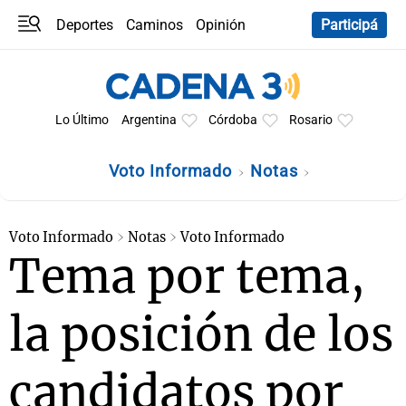
Deportes
Caminos
Opinión
Participá
Programas
Últimas coberturas
Últimas 24 h
En YouTube
Clima
Horóscopo
Lo Último
Argentina
Córdoba
Rosario
Voto Informado
Notas
Voto Informado
Notas
Voto Informado
Tema por tema,
la posición de los
candidatos por