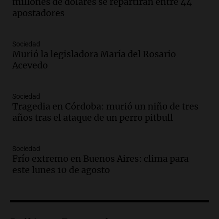
amantes de la astronomía
millones de dólares se repartirán entre 44
Amamos los Domingos
apostadores
Episodios
Audio.
“No entendíamos qué cantaban”:
Sociedad
la historia del club de Irlanda
Murió la legisladora María del Rosario
revolucionado por hinchas argentinos
Acevedo
Amamos los Domingos
Episodios
Audio.
Crisis diplomática: el embajador
Sociedad
Tragedia en Córdoba: murió un niño de tres
argentino regresa al país tras conflicto
años tras el ataque de un perro pitbull
con Brasil
Panorama Federal
Episodios
Sociedad
Audio.
Bomberos asisten a senderista
Frío extremo en Buenos Aires: clima para
con fractura de tobillo en refugio Doña
este lunes 10 de agosto
Rosa
Panorama Federal
Episodios
Audio.
Amaycha del Valle avanza en