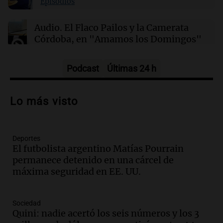
Episodios
Audio.
El Flaco Pailos y la Camerata
Córdoba, en "Amamos los Domingos"
Amamos los Domingos
Episodios
Podcast
Últimas 24 h
Audio.
Patricia Palmer y Mario Pasik
hablaron de su obra en Cadena 3
Lo más visto
Amamos los Domingos
Episodios
Deportes
Audio.
Córdoba espera a León XIV con el
El futbolista argentino Matías Pourrain
recuerdo del paso de Juan Pablo II: "Te
permanece detenido en una cárcel de
traspasaba con la mirada"
máxima seguridad en EE. UU.
Amamos los Domingos
Episodios
Audio.
El observatorio de Bosque Alegre,
Sociedad
un imperdible cordobés para los
Quini: nadie acertó los seis números y los 3