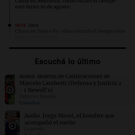
Clima en Mendoza: cómo estará el tiempo
este lunes 10 de agosto
00:16
Clima
Clima en Santa Fe: cómo estará el tiempo este
lunes 10 de agosto
00:12
Mundo
Escuchá lo último
Colombia confirma la muerte de un cabecilla
de las disidencias de las FARC en operativo
militar
Audio.
Boletín de Calificaciones de
Marcelo Lamberti (Defensa y Justicia 2
- 1 Newell's)
00:11
Clima
Deportes Rosario
Clima en Rosario: cómo estará el tiempo este
Episodios
lunes 10 de agosto
Audio.
Jorge Messi, el hombre que
acompañó el sueño
00:06
Clima
Clima en CABA: cómo estará el tiempo este
La previa
lunes 10 de agosto