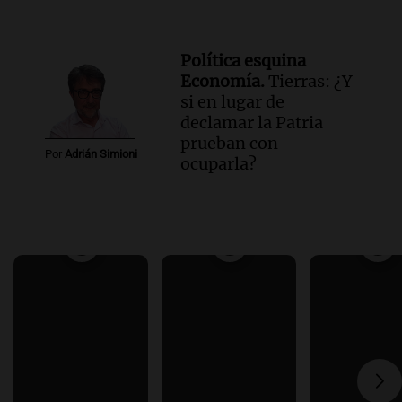
Política esquina
Economía.
Tierras: ¿Y
si en lugar de
declamar la Patria
prueban con
Por
Adrián Simioni
ocuparla?