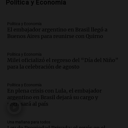
Política y Economía
investigación internacional sobre asma
con nueva tecnología médica
Panorama Federal
Episodios
Política y Economía
El embajador argentino en Brasil llegó a
Audio.
Suspenden descuento en SUBE y
Buenos Aires para reunirse con Quirno
aumentan tarifas del SUBTE en Buenos
Aires desde agosto
Panorama Federal
Política y Economía
Episodios
Milei oficializó el regreso del “Día del Niño”
Audio.
Kicillof critica la desregulación
para la celebración de agosto
financiera y el aumento de la morosidad
en Buenos Aires
Panorama Federal
Política y Economía
En plena crisis con Lula, el embajador
Episodios
argentino en Brasil dejará su cargo y
Audio.
La UNT evalúa apelación ante la
regresará al país
Corte Suprema tras fallo que aparta a
Pagani como rector
Panorama Federal
Una mañana para todos
Episodios
Ley de Propiedad Privada: el revés en el