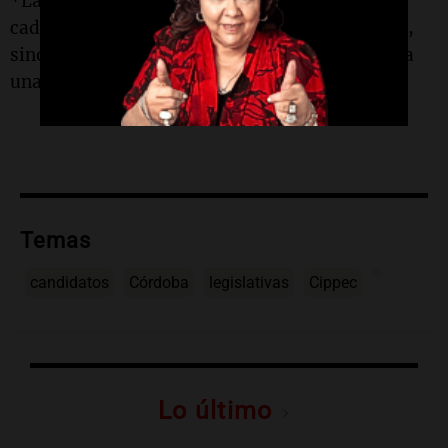
*Las alternativas ubicadas en los extremos de
cada pregunta no son necesariamente opuestas,
sino que reflejan opciones para dar respuestas a
una problemática puntual de política pública.
Temas
candidatos
Córdoba
legislativas
Cippec
Lo último