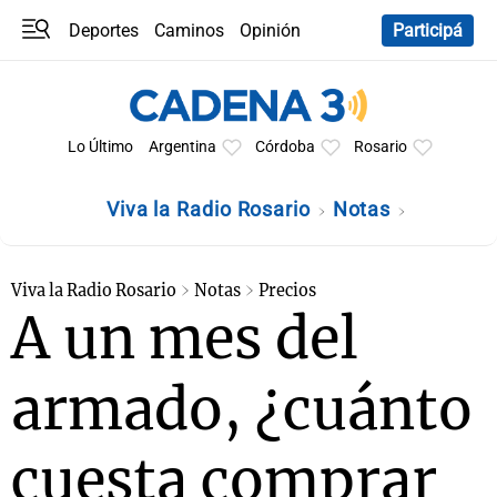
Deportes
Caminos
Opinión
Participá
Programas
Últimas coberturas
Últimas 24 h
En YouTube
Clima
Horóscopo
Lo Último
Argentina
Córdoba
Rosario
Viva la Radio Rosario
Notas
Viva la Radio Rosario
Notas
Precios
A un mes del
armado, ¿cuánto
cuesta comprar