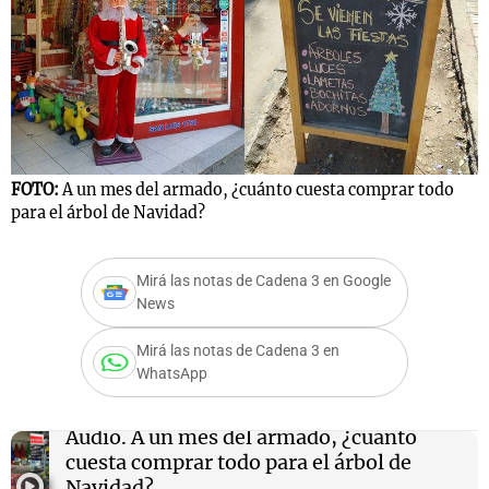
Notas
s
Notas
La Sole en
ial
Mundial 2026
Cadena 3
FOTO:
A un mes del armado, ¿cuánto cuesta comprar todo
para el árbol de Navidad?
Mirá las notas de Cadena 3 en Google
News
Mirá las notas de Cadena 3 en
WhatsApp
Audio.
A un mes del armado, ¿cuánto
cuesta comprar todo para el árbol de
Navidad?