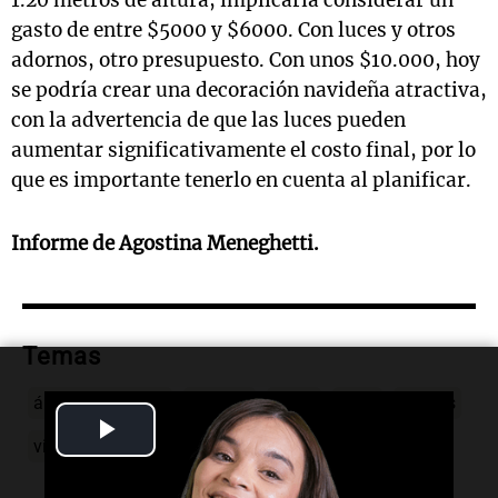
1.20 metros de altura, implicaría considerar un
gasto de entre $5000 y $6000. Con luces y otros
adornos, otro presupuesto. Con unos $10.000, hoy
se podría crear una decoración navideña atractiva,
con la advertencia de que las luces pueden
aumentar significativamente el costo final, por lo
que es importante tenerlo en cuenta al planificar.
Informe de Agostina Meneghetti.
Temas
árbol de Navidad
armado
costo
valor
precios
Play
viva-la-radio
Video