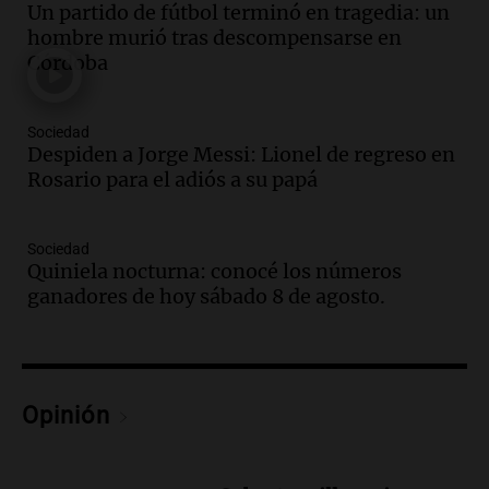
Un partido de fútbol terminó en tragedia: un
Audio.
El orgullo y el sueño argentino de
hombre murió tras descompensarse en
Jorge Messi en una entrevista con Rony
Córdoba
Vargas en 2007
Una mañana para todos
Episodios
Sociedad
Audio.
El abuelo de Agostina Vega, tras
Despiden a Jorge Messi: Lionel de regreso en
las nuevas detenciones: "En esa casa
Rosario para el adiós a su papá
todos tenían algo que ver"
Una mañana para todos
Sociedad
Episodios
Quiniela nocturna: conocé los números
Audio.
Una nutricionista derribó el mito
ganadores de hoy sábado 8 de agosto.
del desayuno ideal: qué alimentos
conviene priorizar
Una mañana para todos
Episodios
Opinión
Audio.
Murió Jorge Messi
Una mañana para todos
Episodios