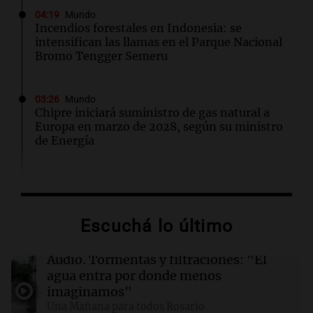
04:19
Mundo
Incendios forestales en Indonesia: se
intensifican las llamas en el Parque Nacional
Bromo Tengger Semeru
03:26
Mundo
Chipre iniciará suministro de gas natural a
Europa en marzo de 2028, según su ministro
de Energía
02:13
Mundo
Más de 1.300 vuelos cancelados en Shanghái
ante la llegada del tifón Dolphin
Escuchá lo último
02:03
Tecnología
Audio.
Tormentas y filtraciones: "El
Airbnb acelera el lanzamiento de funciones
agua entra por donde menos
gracias a la inteligencia artificial en su
imaginamos"
búsqueda
Una Mañana para todos Rosario