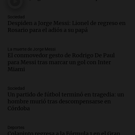
un puente
Una mañana para todos
Episodios
Sociedad
Audio.
Messi llegará esta noche a
Despiden a Jorge Messi: Lionel de regreso en
Rosario para acompañar a su familia
Rosario para el adiós a su papá
tras la muerte de su papá
Una mañana para todos
La muerte de Jorge Messi
Episodios
El conmovedor gesto de Rodrigo De Paul
Audio.
Ley de Propiedad Privada: el revés
para Messi tras marcar un gol con Inter
en el Congreso expuso una debilidad
Miami
comunicacional del Gobierno
Una mañana para todos
Episodios
Sociedad
Un partido de fútbol terminó en tragedia: un
Audio.
Casabindo se prepara para una
hombre murió tras descompensarse en
celebración única: 30.000 turistas y el
Córdoba
tradicional Toreo de la Vincha
Una mañana para todos
Episodios
Deportes
Audio.
Borges, abogada de Pourrain:
Colapinto regresa a la Fórmula 1 en el Gran