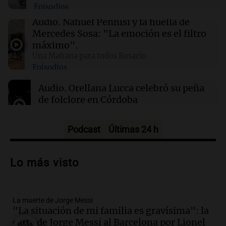
Episodios
01:49
Mundo
Audio.
Nahuel Pennisi y la huella de
El Pentágono solicita a la industria de defensa
Mercedes Sosa: "La emoción es el filtro
un aumento en la producción de armas
máximo".
Una Mañana para todos Rosario
Episodios
01:31
Ciencia
Reducir alimentos dulces no disminuye
Audio.
Orellana Lucca celebró su peña
antojos ni mejora la salud, según estudio
de folclore en Córdoba
Tarde y Media
Episodios
Podcast
Últimas 24 h
Audio.
Trágico accidente en Mendoza:
un muerto y varios heridos tras caída de
Lo más visto
vehículos desde un puente
Panorama Federal
Episodios
La muerte de Jorge Messi
Audio.
Tragedia en Mendoza: un muerto
"La situación de mi familia es gravísima": la
y cinco heridos tras caer dos autos desde
carta de Jorge Messi al Barcelona por Lionel