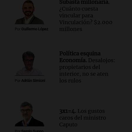
Subasta millonaria.
¿Cuánto cuesta
Audio.
Mateo, a los 25 años, lucha
vincular para
contra el tiempo: necesita un trasplante
Vinculación? $2.000
para poder seguir viviend
millones
Por
Guillermo López
Una mañana para todos
Episodios
Audio.
Estiman que la inflación nacional
Política esquina
de julio será menor al 2,9% registrado
Economía.
Desalojos:
en CABA
propietarios del
Una mañana para todos
interior, no se aten
Episodios
los rulos
Por
Adrián Simioni
Audio.
Altas Cumbres: rescataron a una
cabra que llevaba ocho días atrapada en
un precipicio
Una mañana para todos
3x1=4.
Los gustos
Episodios
caros del ministro
Audio.
Chile planteó mejorar la
Caputo
conectividad fronteriza, aérea y digital
Por
Sergio Suppo