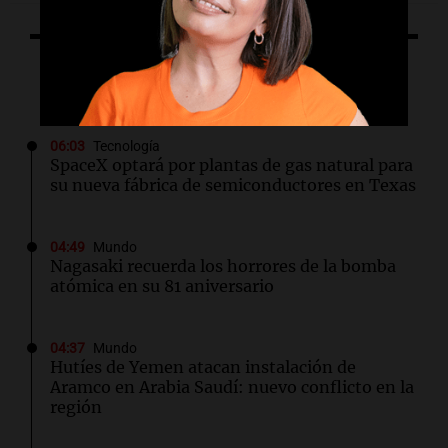
Lo último
06:03
Tecnología
SpaceX optará por plantas de gas natural para
su nueva fábrica de semiconductores en Texas
04:49
Mundo
Nagasaki recuerda los horrores de la bomba
atómica en su 81 aniversario
04:37
Mundo
Hutíes de Yemen atacan instalación de
Aramco en Arabia Saudí: nuevo conflicto en la
región