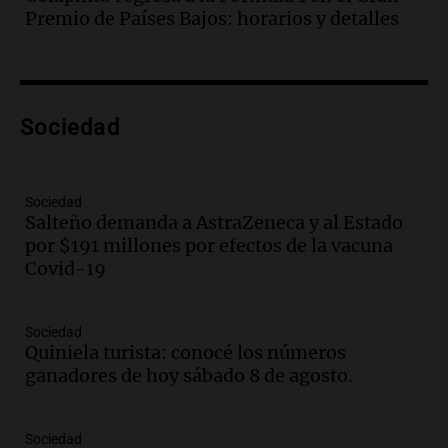
"Tres hombres se lo llevaron para
Premio de Países Bajos: horarios y detalles
hacerle preguntas y nunca regresó"
Una mañana para todos
Episodios
Audio.
Voluntarios limpiaron 9.000
Sociedad
metros del río Suquía y retiraron hasta
800 kilos de basura por jornada
Una mañana para todos
Episodios
Sociedad
Salteño demanda a AstraZeneca y al Estado
Audio.
La historia de la servilleta que
por $191 millones por efectos de la vacuna
firmó Jorge Messi para el primer
Covid-19
contrato de Leo con Barcelona
Una mañana para todos
Episodios
Sociedad
Quiniela turista: conocé los números
Audio.
Joan Gaspart: "Sin Jorge, no sé si
ganadores de hoy sábado 8 de agosto.
Messi hubiera llegado adonde llegó"
Una mañana para todos
Episodios
Sociedad