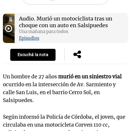
Audio.
Murió un motociclista tras un
choque con un auto en Salsipuedes
Notas
s
Una mañana para todos
Notas
La Sole en
Episodios
ial
Mundial 2026
Cadena 3
Escuchá la nota
Un hombre de 27 años
murió en un siniestro vial
ocurrido en la intersección de Av. Sarmiento y
calle San Luis, en el barrio Cerro Sol, en
Salsipuedes.
Según informó la Policía de Córdoba, el joven, que
circulaba en una motocicleta Corven 110 cc,