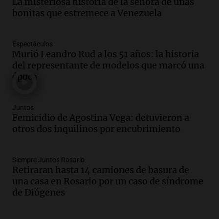
La misteriosa historia de la señora de uñas
Audio.
Media sanción a la ley de
bonitas que estremece a Venezuela
inviolabilidad: un avance para
propietarios e inquilinos en Argentina
Panorama Federal
Espectáculos
Murió Leandro Rud a los 51 años: la historia
Episodios
del representante de modelos que marcó una
Audio.
Promocionan cortes de cerdo
época
ante la caída de consumo de carne de
vaca por precios.
Viva la Radio Rosario
Juntos
Episodios
Femicidio de Agostina Vega: detuvieron a
otros dos inquilinos por encubrimiento
Audio.
Fieles movilizados por San
Cayetano en Rosario.
Viva la Radio Rosario
Siempre Juntos Rosario
Episodios
Retiraran hasta 14 camiones de basura de
una casa en Rosario por un caso de síndrome
Audio.
Se registra inusual nevada en
de Diógenes
Zapala, Neuquén, con más de mil
camiones varados