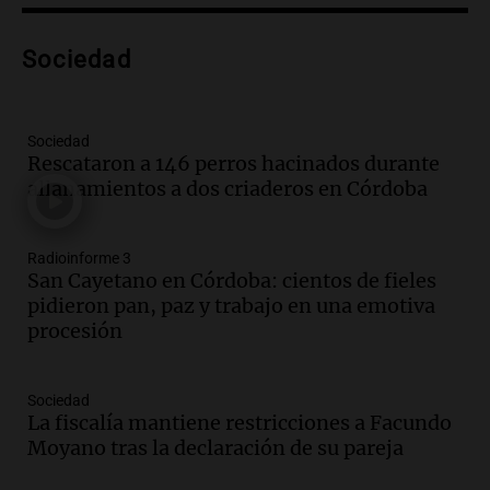
Panorama Federal
Episodios
Audio.
Controversia en el peronismo
Sociedad
mendocino por ausencia de senadora
embarazada en votación clave
Panorama Federal
Sociedad
Episodios
Rescataron a 146 perros hacinados durante
allanamientos a dos criaderos en Córdoba
Audio.
Mateo Bouniba, joven de Villa
María, necesita un trasplante de médula
en Estados Unidos
Radioinforme 3
Panorama Federal
San Cayetano en Córdoba: cientos de fieles
Episodios
pidieron pan, paz y trabajo en una emotiva
procesión
Audio.
Fieles celebran a San Cayetano
en Córdoba pidiendo pan, paz y trabajo
Viva la Radio
Sociedad
Episodios
La fiscalía mantiene restricciones a Facundo
Moyano tras la declaración de su pareja
Audio.
Día Internacional de la Cerveza:
mitos, secretos y el desafío de producir