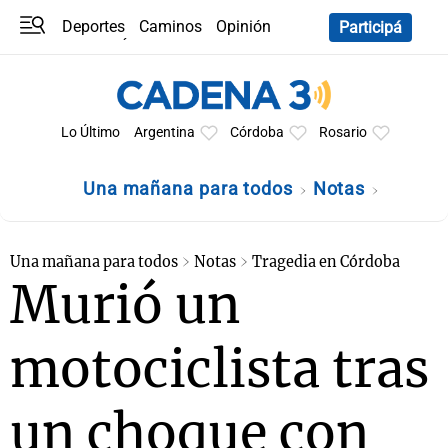
Deportes
Caminos
Opinión
Participá
Programas
Últimas coberturas
Últimas 24 h
En YouTube
Clima
Horóscopo
Lo Último
Argentina
Córdoba
Rosario
Una mañana para todos
Notas
Una mañana para todos
Notas
Tragedia en Córdoba
Murió un
motociclista tras
un choque con