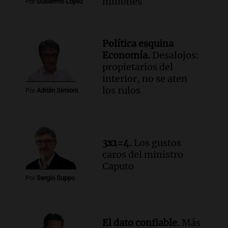
millones
Por
Guillermo López
Group en medio de una investigación
por estafa piramidal millonaria
Panorama Federal
Política esquina
Episodios
Economía.
Desalojos:
Audio.
Detienen a pareja en Alderete por
propietarios del
venta de medicamentos controlados
interior, no se aten
mediante delivery
los rulos
Por
Adrián Simioni
Panorama Federal
Episodios
Audio.
El alzobispo García Cueva llama a
la clase dirigente a abordar problemas
3x1=4.
Los gustos
económicos y sociales
caros del ministro
Panorama Federal
Caputo
Episodios
Por
Sergio Suppo
El dato confiable.
Más