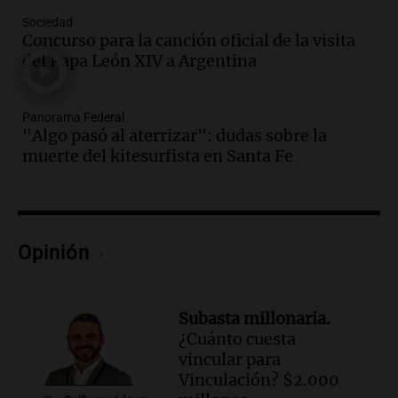
cerveza artesanal
Sociedad
Viva la Radio
Concurso para la canción oficial de la visita
Episodios
del Papa León XIV a Argentina
Audio.
Tucumán enfrenta un equilibrio
financiero precario debido a la caída del
consumo y recaudación
Panorama Federal
"Algo pasó al aterrizar": dudas sobre la
Panorama Federal
muerte del kitesurfista en Santa Fe
Episodios
Audio.
La calidad del empleo en
Argentina cae y preocupa a economistas
en un contexto de crisis económica
Panorama Federal
Opinión
Episodios
Audio.
Audiencia por tragedia vial en
Altas Cumbres: peritos analizan
Subasta millonaria.
teléfono de Óscar González
¿Cuánto cuesta
Panorama Federal
vincular para
Episodios
Vinculación? $2.000
Audio.
Solicitan quiebra de Lebron