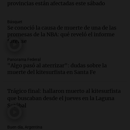
800 kilos de basura por jornada
provincias están afectadas este sábado
Una mañana para todos
Episodios
Básquet
Audio.
La historia de la servilleta que
Se conoció la causa de muerte de una de las
firmó Jorge Messi para el primer
promesas de la NBA: qué reveló el informe
contrato de Leo con Barcelona
forense
Una mañana para todos
Episodios
Panorama Federal
Audio.
Joan Gaspart: "Sin Jorge, no sé si
"Algo pasó al aterrizar": dudas sobre la
Messi hubiera llegado adonde llegó"
muerte del kitesurfista en Santa Fe
Una mañana para todos
Episodios
Trágico final: hallaron muerto al kitesurfista
Audio.
El orgullo y el sueño argentino de
que buscaban desde el jueves en la Laguna
Jorge Messi en una entrevista con Rony
Setúbal
Vargas en 2007
Una mañana para todos
Episodios
Buen día, Argentina
Audio.
El abuelo de Agostina Vega, tras