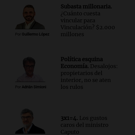
Una mañana para todos
Subasta millonaria.
Episodios
¿Cuánto cuesta
Audio.
Investigan un asalto millonario a
vincular para
la cooperativa Talamochita en Villa
Vinculación? $2.000
María
millones
Por
Guillermo López
Panorama Federal
Episodios
Audio.
Vandalismo en San Miguel de
Política esquina
Tucumán: destruyeron 433 luminarias
Economía.
Desalojos:
públicas en 14 meses
propietarios del
Panorama Federal
interior, no se aten
Episodios
los rulos
Por
Adrián Simioni
Audio.
Una mujer murió cuando
esperaba cobrar su jubilación en un
banco de San Luis
Panorama Federal
3x1=4.
Los gustos
Episodios
caros del ministro
Caputo