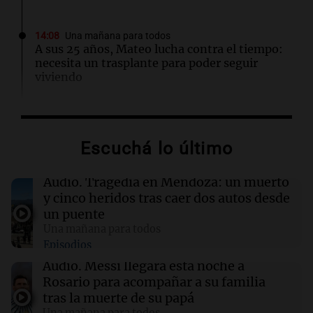
14:08
Una mañana para todos
A sus 25 años, Mateo lucha contra el tiempo:
necesita un trasplante para poder seguir
viviendo
13:57
Una mañana para todos
Tragedia en Mendoza: un muerto y cinco
Escuchá lo último
heridos tras caer dos autos desde un puente
Audio.
Tragedia en Mendoza: un muerto
13:43
Sociedad
y cinco heridos tras caer dos autos desde
“Santa Fe te abraza”: el mensaje de Pullaro
un puente
tras la muerte de Jorge Messi
Una mañana para todos
Episodios
13:31
Una mañana para todos
Audio.
Messi llegará esta noche a
Messi llegará esta noche a Rosario para
Rosario para acompañar a su familia
acompañar a su familia tras la muerte de su
tras la muerte de su papá
papá
Una mañana para todos