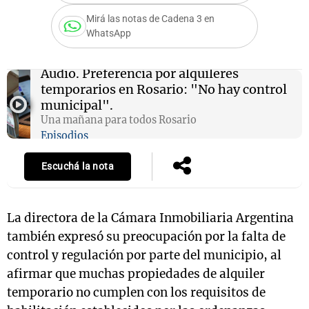
Mirá las notas de Cadena 3 en
WhatsApp
Notas
Audio.
Preferencia por alquileres
s
Notas
temporarios en Rosario: "No hay control
La Sole en
municipal".
ial
Mundial 2026
Cadena 3
Una mañana para todos Rosario
Episodios
Escuchá la nota
La directora de la Cámara Inmobiliaria Argentina
también expresó su preocupación por la falta de
control y regulación por parte del municipio, al
afirmar que muchas propiedades de alquiler
temporario no cumplen con los requisitos de