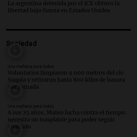
La argentina detenida por el ICE obtuvo la
las nuevas detenciones: "En esa casa
libertad bajo fianza en Estados Unidos
todos tenían algo que ver"
Una mañana para todos
Episodios
Audio.
Una nutricionista derribó el mito
del desayuno ideal: qué alimentos
Sociedad
conviene priorizar
Una mañana para todos
Episodios
Una mañana para todos
Voluntarios limpiaron 9.000 metros del río
Audio.
Murió Jorge Messi
Suquía y retiraron hasta 800 kilos de basura
Una mañana para todos
por jornada
Episodios
Una mañana para todos
Audio.
Mateo, a los 25 años, lucha
A sus 25 años, Mateo lucha contra el tiempo:
contra el tiempo: necesita un trasplante
necesita un trasplante para poder seguir
para poder seguir viviend
viviendo
Una mañana para todos
Episodios