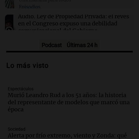
Episodios
13:20
Sociedad
Audio.
Ley de Propiedad Privada: el revés
“Jorge hizo todo bien”: el mensaje de Chiqui
en el Congreso expuso una debilidad
Tapia tras la muerte del padre de Messi
comunicacional del Gobierno
Una mañana para todos
Episodios
Podcast
Últimas 24 h
Audio.
Casabindo se prepara para una
celebración única: 30.000 turistas y el
Lo más visto
tradicional Toreo de la Vincha
Una mañana para todos
Episodios
Espectáculos
Audio.
Borges, abogada de Pourrain:
Murió Leandro Rud a los 51 años: la historia
"Tres hombres se lo llevaron para
del representante de modelos que marcó una
hacerle preguntas y nunca regresó"
época
Una mañana para todos
Episodios
Audio.
Voluntarios limpiaron 9.000
Sociedad
metros del río Suquía y retiraron hasta
Alerta por frío extremo, viento y Zonda: qué