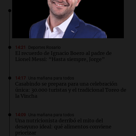
14:23
Una mañana para todos
Voluntarios limpiaron 9.000 metros del río
Suquía y retiraron hasta 800 kilos de basura
por jornada
14:21
Deportes Rosario
El recuerdo de Ignacio Boero al padre de
Lionel Messi: “Hasta siempre, Jorge”
14:17
Una mañana para todos
Casabindo se prepara para una celebración
única: 30.000 turistas y el tradicional Toreo de
la Vincha
14:09
Una mañana para todos
Una nutricionista derribó el mito del
desayuno ideal: qué alimentos conviene
priorizar