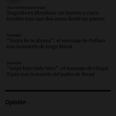
Audio.
Estiman que la inflación nacional
Una mañana para todos
Tragedia en Mendoza: un muerto y cinco
de julio será menor al 2,9% registrado
heridos tras caer dos autos desde un puente
en CABA
Una mañana para todos
Episodios
Sociedad
Audio.
Altas Cumbres: rescataron a una
“Santa Fe te abraza”: el mensaje de Pullaro
cabra que llevaba ocho días atrapada en
tras la muerte de Jorge Messi
un precipicio
Una mañana para todos
Episodios
Sociedad
“Jorge hizo todo bien”: el mensaje de Chiqui
Audio.
Chile planteó mejorar la
Tapia tras la muerte del padre de Messi
conectividad fronteriza, aérea y digital
con Jujuy
Panorama Federal
Episodios
Audio.
Del fitness a la longevidad: por
Opinión
qué crece el consumo de alimentos con
proteínas