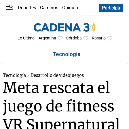
Deportes
Caminos
Opinión
Participá
Programas
Últimas coberturas
Últimas 24 h
En YouTube
Clima
Horóscopo
Lo Último
Argentina
Córdoba
Rosario
Tecnología
Tecnología
Desarrollo de videojuegos
Meta rescata el
juego de fitness
VR Supernatural