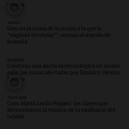
marchan contra reforma de tierras
esposa
Panorama Federal
Episodios
Juntos
Audio.
El "Mono" de Kapanga
Giro en la causa de la mujer a la que le
adelantó su show en Rosario.
“explotó el celular”: acusan al marido de
Viva la Radio Rosario
matarla
Episodios
Audio.
Condenan a tres años de prisión
Sociedad
en suspenso a hombre por simular robo
Continúa una alerta meteorológica en medio
de recaudación en San Luis
país: las zonas afectadas por lluvias y vientos
Panorama Federal
fuertes
Episodios
Audio.
Medicina reproductiva, entre la
ayuda por problemas de fertilidad y la
Ahora país
Caso María Lucila Pagani: las claves que
ostentación de millonarios
derrumbaron la versión de la explosión del
Amamos Argentina
celular
Episodios
Audio.
El juicio contra Oscar González