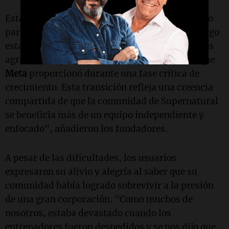
Esta transición representa un momento positivo
para la comunidad, que había sentido que el juego
estaba destinado a ser descontinuado. "Estamos
agradecidos por la plataforma y los recursos que
Meta
proporcionó durante una fase crítica de
crecimiento. Esta transición refleja una creencia
compartida de que la comunidad de Supernatural
se beneficia más de un equipo independiente y
enfocado", añadieron los fundadores.
A pesar de las dificultades, los usuarios
expresaron su alivio y alegría al saber que su
comunidad había logrado sobrevivir a la presión
de una gran corporación. "Como muchos de
nosotros, estaba devastado cuando los
entrenadores fueron despedidos y se nos dijo que