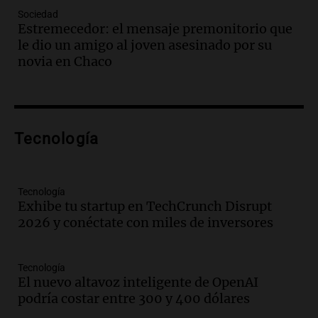
avanza con testimonios clave sobre el
Sociedad
accidente en Villa Dolores
Estremecedor: el mensaje premonitorio que
Panorama Federal
le dio un amigo al joven asesinado por su
Episodios
novia en Chaco
Audio.
El teatro Real da la bienvenida a
la temporada Rock Real con bandas
tributo todos los jueves
Panorama Federal
Tecnología
Episodios
Audio.
Nicolás Marotta, el cordobés de
Recoleta: “Enfrentar a Boca, sea donde
sea, va a ser lindo”
Tecnología
Exhibe tu startup en TechCrunch Disrupt
La Cadena del Gol
2026 y conéctate con miles de inversores
Episodios
Audio.
Débora Blanca, psicóloga experta
en ludopatía: “Tener el casino en la
Tecnología
mano es muy peligroso”
El nuevo altavoz inteligente de OpenAI
La Argentina, hoy
podría costar entre 300 y 400 dólares
Episodios