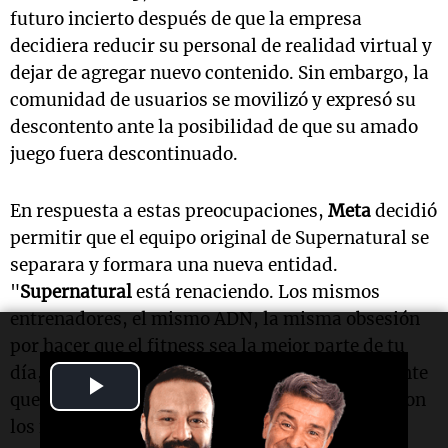
futuro incierto después de que la empresa
decidiera reducir su personal de realidad virtual y
dejar de agregar nuevo contenido. Sin embargo, la
comunidad de usuarios se movilizó y expresó su
descontento ante la posibilidad de que su amado
juego fuera descontinuado.
En respuesta a estas preocupaciones,
Meta
decidió
permitir que el equipo original de Supernatural se
separara y formara una nueva entidad.
"
Supernatural
está renaciendo. Los mismos
entrenadores, el mismo ADN, la misma obsesión
por hacer que el fitness sea la mejor parte de tu
día, ahora bajo una nueva empresa independiente
Play
que estamos comenzando desde cero", afirmaron
Video
los fundadores en su sitio web.