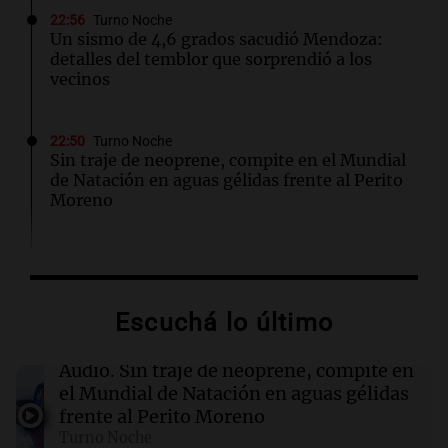
22:56
Turno Noche
Un sismo de 4,6 grados sacudió Mendoza:
detalles del temblor que sorprendió a los
vecinos
22:50
Turno Noche
Sin traje de neoprene, compite en el Mundial
de Natación en aguas gélidas frente al Perito
Moreno
22:44
Mundo
México impulsa la explotación de gas no
convencional con nuevas recomendaciones
Escuchá lo último
sobre agua salada
Audio.
Sin traje de neoprene, compite en
22:40
Deportes
el Mundial de Natación en aguas gélidas
Claudio "Chiqui" Tapia busca ser presidente
frente al Perito Moreno
de la AFA hasta el Mundial 2030
Turno Noche