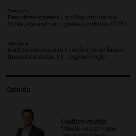
Audio.
Docentes italianos visitaron la
Tecnología
ciudad de Córdoba para interiorizarse
Descubren spyware LightSpy vinculado a
sobre los parques educativos
China, atacando en 13 países, incluido EE.UU.
Amamos Argentina
Episodios
Audio.
Meteorólogo alertó que El Niño
Tecnología
traerá más lluvias y eventos extremos
Hackers extorsionan a empleados de firmas
durante la primavera
financieras en EE. UU., según Google
Informados al regreso
Episodios
Audio.
Córdoba sigue trabajando para
restablecer el servicio de electricidad
Opinión
tras fuertes vientos
Panorama Federal
Episodios
Audio.
Según una encuesta, el 80% de
Conflicto en Asia.
los empresarios del país cree que la
Taiwán ensaya cómo
economía mejorará el próximo año
seguir existiendo
Amamos Argentina