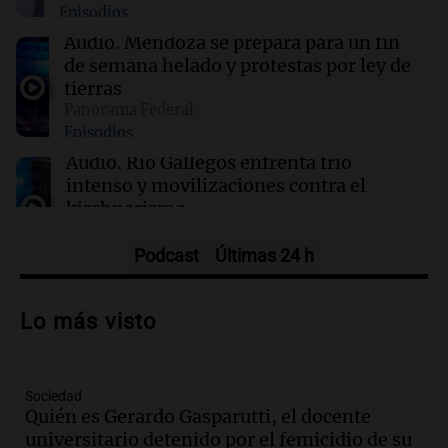
Episodios
22:15
Sociedad
Audio.
Mendoza se prepara para un fin
Quiniela turista: conocé los números
de semana helado y protestas por ley de
ganadores de hoy jueves 6 de agosto.
tierras
Panorama Federal
Episodios
22:14
Viva la Radio Rosario
Kapanga celebra sus 30 años en Rosario: "Las
Audio.
Río Gallegos enfrenta frío
canciones envejecieron bien"
intenso y movilizaciones contra el
kirchnerismo
Panorama Federal
Episodios
Podcast
Últimas 24 h
Audio.
Debate en el Senado sobre
propiedad privada y cuestionamientos a
Lo más visto
la soberanía digital en Argentina
Panorama Federal
Episodios
Sociedad
Audio.
Mendoza se prepara para un fin
Quién es Gerardo Gasparutti, el docente
de semana helado y ciudadanos
universitario detenido por el femicidio de su