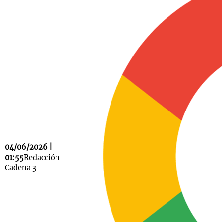
Notas
s
Notas
La Sole en
ial
Mundial 2026
Cadena 3
04/06/2026 |
01:55
Redacción
Cadena 3