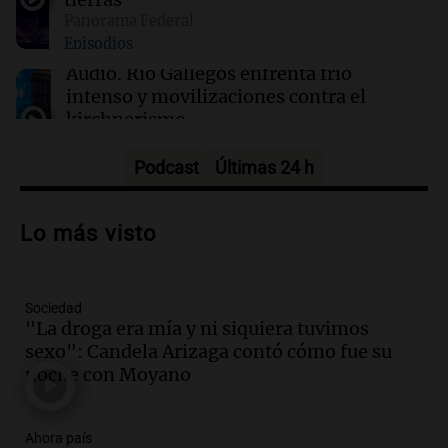
Nueva Zelanda
Panorama Federal
Episodios
03:15
Recetas
Audio.
Río Gallegos enfrenta frío
Descubre los dulces más emblemáticos de las
intenso y movilizaciones contra el
Rías Baixas en Galicia
kirchnerismo
Panorama Federal
Episodios
Podcast
Últimas 24 h
Audio.
Debate en el Senado sobre
propiedad privada y cuestionamientos a
Lo más visto
la soberanía digital en Argentina
Panorama Federal
Episodios
Sociedad
Audio.
Mendoza se prepara para un fin
"La droga era mía y ni siquiera tuvimos
de semana helado y ciudadanos
sexo": Candela Arizaga contó cómo fue su
marchan contra reforma de tierras
noche con Moyano
Panorama Federal
Episodios
Ahora país
Audio.
El "Mono" de Kapanga