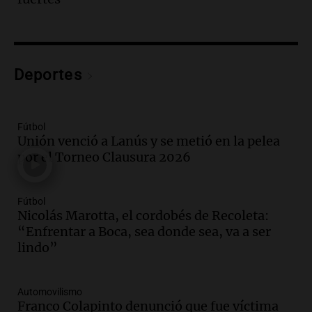
Audio.
El teatro Real da la bienvenida a
la temporada Rock Real con bandas
tributo todos los jueves
Panorama Federal
Deportes
Episodios
Audio.
Nicolás Marotta, el cordobés de
Recoleta: “Enfrentar a Boca, sea donde
sea, va a ser lindo”
Fútbol
Unión venció a Lanús y se metió en la pelea
La Cadena del Gol
por el Torneo Clausura 2026
Episodios
Audio.
Débora Blanca, psicóloga experta
en ludopatía: “Tener el casino en la
Fútbol
mano es muy peligroso”
Nicolás Marotta, el cordobés de Recoleta:
La Argentina, hoy
“Enfrentar a Boca, sea donde sea, va a ser
Episodios
lindo”
Audio.
Docentes italianos visitaron la
ciudad de Córdoba para interiorizarse
Automovilismo
sobre los parques educativos
Franco Colapinto denunció que fue víctima
Amamos Argentina