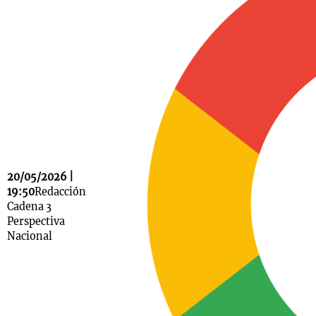
Notas
s
Notas
La Sole en
ial
Mundial 2026
Cadena 3
20/05/2026 |
19:50
Redacción
Cadena 3
Perspectiva
Nacional