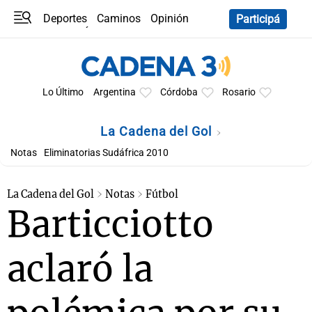
Deportes
Caminos
Opinión
Participá
Programas
Últimas coberturas
Últimas 24 h
En YouTube
Clima
Horóscopo
Lo Último
Argentina
Córdoba
Rosario
La Cadena del Gol
Notas
Eliminatorias Sudáfrica 2010
La Cadena del Gol
Notas
Fútbol
Barticciotto
aclaró la