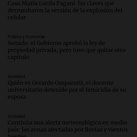
Caso María Lucila Pagani: las claves que
adelantó su show en Rosario.
derrumbaron la versión de la explosión del
Viva la Radio Rosario
celular
Episodios
Audio.
Condenan a tres años de prisión
Política y Economía
en suspenso a hombre por simular robo
Senado: el Gobierno aprobó la ley de
de recaudación en San Luis
propiedad privada, pero tuvo que quitar otro
Panorama Federal
capítulo
Episodios
Audio.
Medicina reproductiva, entre la
ayuda por problemas de fertilidad y la
Sociedad
Quién es Gerardo Gasparutti, el docente
ostentación de millonarios
universitario detenido por el femicidio de su
Amamos Argentina
esposa
Episodios
Audio.
El juicio contra Oscar González
avanza con testimonios clave sobre el
Sociedad
accidente en Villa Dolores
Continúa una alerta meteorológica en medio
Panorama Federal
país: las zonas afectadas por lluvias y vientos
Episodios
fuertes