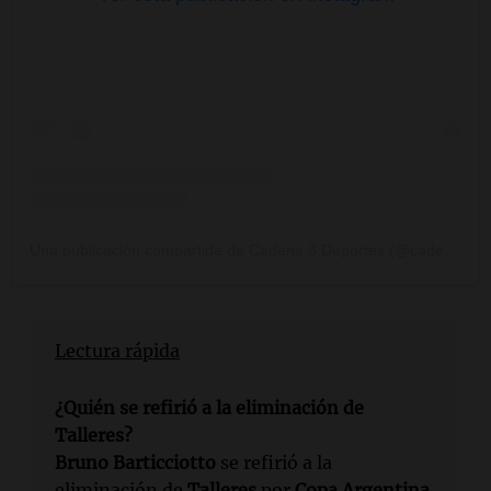
Una publicación compartida de Cadena 3 Deportes (@cadena3deportes)
Lectura rápida
¿Quién se refirió a la eliminación de
Talleres?
Bruno Barticciotto
se refirió a la
eliminación de
Talleres
por
Copa Argentina
.