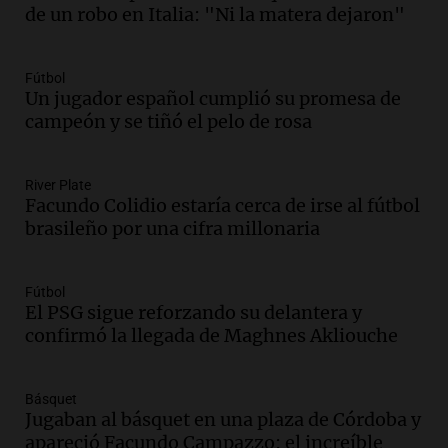
de un robo en Italia: "Ni la matera dejaron"
Episodios
Audio.
Meteorólogo alertó que El Niño
traerá más lluvias y eventos extremos
Fútbol
durante la primavera
Un jugador español cumplió su promesa de
Informados al regreso
campeón y se tiñó el pelo de rosa
Episodios
Audio.
Córdoba sigue trabajando para
River Plate
restablecer el servicio de electricidad
Facundo Colidio estaría cerca de irse al fútbol
tras fuertes vientos
brasileño por una cifra millonaria
Panorama Federal
Episodios
Audio.
Según una encuesta, el 80% de
Fútbol
El PSG sigue reforzando su delantera y
los empresarios del país cree que la
confirmó la llegada de Maghnes Akliouche
economía mejorará el próximo año
Amamos Argentina
Episodios
Básquet
Audio.
Carolina Losada: "Faltó que el
Jugaban al básquet en una plaza de Córdoba y
oficialismo la explique mejor" sobre la
apareció Facundo Campazzo: el increíble