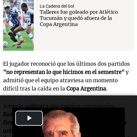
La Cadena del Gol
Talleres fue goleado por Atlético
Tucumán y quedó afuera de la
Copa Argentina
El jugador reconoció que los últimos dos partidos
"no representan lo que hicimos en el semestre"
y
admitió que el equipo atraviesa un momento
difícil tras la caída en la
Copa Argentina
.
Sobre la polémica que rodeó su cumpleaños,
Barticciotto
fue contundente: "
No hice ninguna
Play
fiesta, no hice nada indebido. Fue una cena para
Video
unir al grupo antes del partido importante.