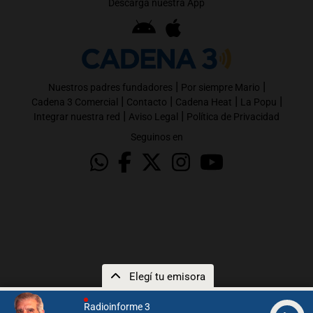
Descargá nuestra App
|
|
Nuestros padres fundadores
Por siempre Mario
|
|
|
|
Cadena 3 Comercial
Contacto
Cadena Heat
La Popu
|
|
Integrar nuestra red
Aviso Legal
Política de Privacidad
Seguinos en
Elegí tu emisora
Radioinforme 3