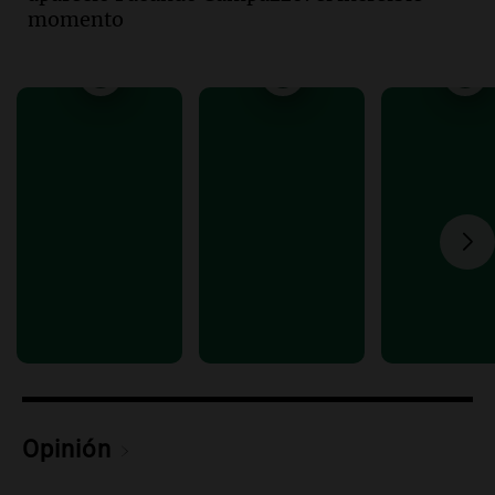
ley de propiedad privada
momento
Informados al regreso
Episodios
Audio.
Debate en el Senado y protesta
en Rosario contra la ley de Propiedad
Privada.
Viva la Radio Rosario
Episodios
Audio.
Manifestación en Rosario contra
la ley de Propiedad Privada debatida en
el Senado.
Viva la Radio Rosario
Episodios
Audio.
Luis Juez cuestionó la polémica
por la Ley de Tierras: "Construyeron un
relato mentiroso"
Informados al regreso
Opinión
Episodios