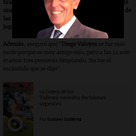
Éramos cerca de 30 personas comiendo, contraté
una empresa para un asado, me cantaron antes de
las 12 y después se quedaron solo un par de
jugadores ayudándome a ordenar
".
Además
, aseguró que "
Diego Valoyes
se fue más
tarde porque es muy amigo mío, pero a las 12 solo
éramos tres personas limpiando. No fue el
escándalo que se dijo".
La Cadena del Gol
Talleres necesita decisiones
urgentes
Por
Gustavo Gutiérrez