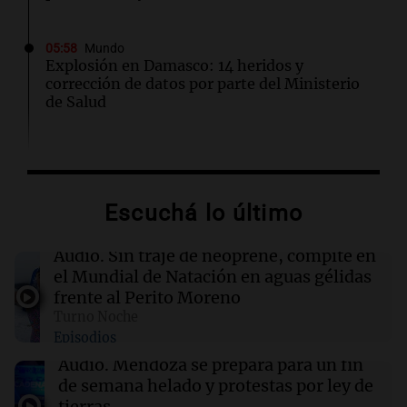
05:58
Mundo
Explosión en Damasco: 14 heridos y
corrección de datos por parte del Ministerio
de Salud
05:31
Ciencia
El AMOC se mantuvo fuerte mientras una
importante corriente oceánica casi se detuvo
Escuchá lo último
04:00
Deportes
Audio.
Sin traje de neoprene, compite en
Polémica en el running: bloquean a
el Mundial de Natación en aguas gélidas
corredores que no paguen inscripción y donan
frente al Perito Moreno
a hospitales
Turno Noche
Episodios
03:32
Mundo
Audio.
Mendoza se prepara para un fin
Rescate invernal en la Antártida: un
de semana helado y protestas por ley de
estadounidense trasladado a hospital en
tierras