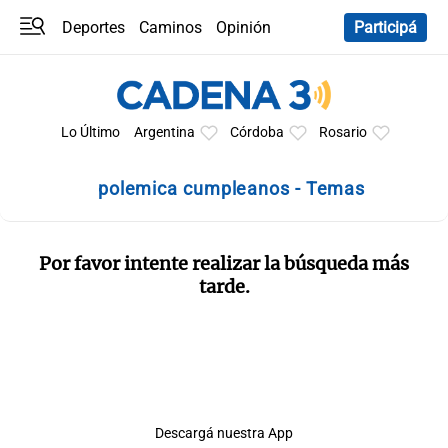
Deportes
Caminos
Opinión
Participá
Programas
Últimas coberturas
Últimas 24 h
En YouTube
Clima
Horóscopo
Lo Último
Argentina
Córdoba
Rosario
polemica cumpleanos - Temas
Por favor intente realizar la búsqueda más
tarde.
Descargá nuestra App