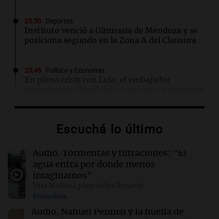
23:50
Deportes
Instituto venció a Gimnasia de Mendoza y se
posiciona segundo en la Zona A del Clausura
23:46
Política y Economía
En plena crisis con Lula, el embajador
argentino en Brasil dejará su cargo y regresará
al país
Escuchá lo último
23:41
Deportes
Independiente se despidió de su gente con un
0-1 ante Platense en Avellaneda
Audio.
Tormentas y filtraciones: "El
agua entra por donde menos
imaginamos"
23:35
Fútbol
Una Mañana para todos Rosario
Instituto festejó sus 108 años con un golazo
Episodios
de Luna y sumó su tercer triunfo consecutivo
Audio.
Nahuel Pennisi y la huella de