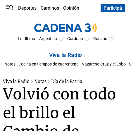
Deportes
Caminos
Opinión
Participá
Programas
Últimas coberturas
Últimas 24 h
En YouTube
Clima
Horóscopo
Lo Último
Argentina
Córdoba
Rosario
Viva la Radio
Notas
Cocina en tiempos de cuarentena
Nazareno Cruz y el Lobo
M
Viva la Radio
Notas
Día de la Patria
Volvió con todo
el brillo el