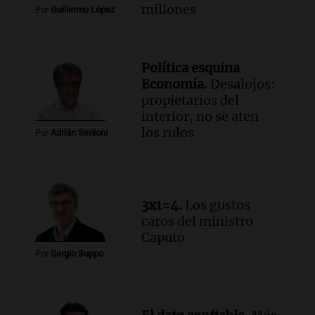
Vargas en 2007
millones
Por
Guillermo López
Una mañana para todos
Episodios
Audio.
El abuelo de Agostina Vega, tras
Política esquina
las nuevas detenciones: "En esa casa
Economía.
Desalojos:
todos tenían algo que ver"
propietarios del
Una mañana para todos
interior, no se aten
Episodios
los rulos
Por
Adrián Simioni
Audio.
Una nutricionista derribó el mito
del desayuno ideal: qué alimentos
conviene priorizar
Una mañana para todos
3x1=4.
Los gustos
Episodios
caros del ministro
Caputo
Audio.
Murió Jorge Messi
Por
Sergio Suppo
Una mañana para todos
Episodios
Audio.
Mateo, a los 25 años, lucha