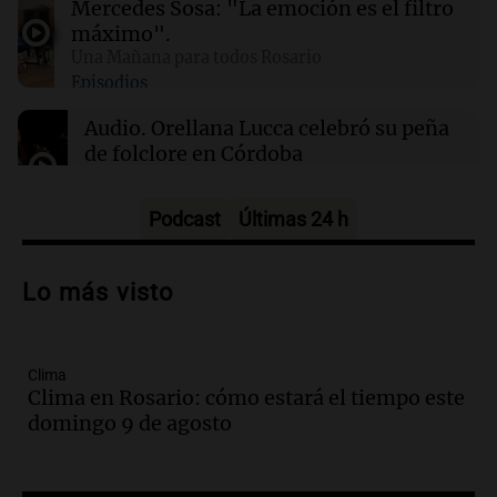
Mercedes Sosa: "La emoción es el filtro
23:26
Fútbol
máximo".
Inter Miami sufrió sin Messi y perdió 2-1 ante
Una Mañana para todos Rosario
Monterrey en la Leagues Cup
Episodios
Audio.
Orellana Lucca celebró su peña
de folclore en Córdoba
Tarde y Media
Episodios
Podcast
Últimas 24 h
Audio.
Trágico accidente en Mendoza:
un muerto y varios heridos tras caída de
Lo más visto
vehículos desde un puente
Panorama Federal
Episodios
Clima
Audio.
Tragedia en Mendoza: un muerto
Clima en Rosario: cómo estará el tiempo este
y cinco heridos tras caer dos autos desde
domingo 9 de agosto
un puente
Una mañana para todos
Episodios