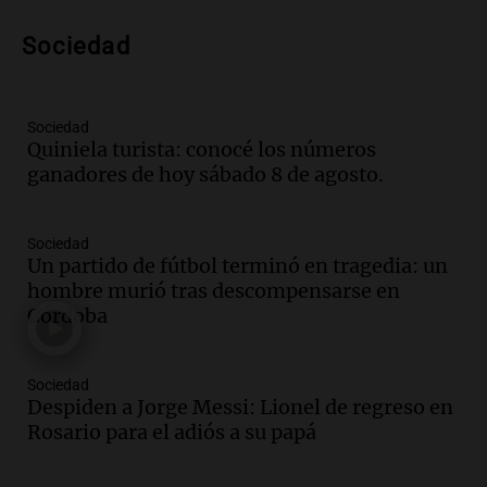
Audio.
Messi llegará esta noche a
Rosario para acompañar a su familia
Sociedad
tras la muerte de su papá
Una mañana para todos
Episodios
Sociedad
Audio.
Ley de Propiedad Privada: el revés
Quiniela turista: conocé los números
en el Congreso expuso una debilidad
ganadores de hoy sábado 8 de agosto.
comunicacional del Gobierno
Una mañana para todos
Sociedad
Episodios
Un partido de fútbol terminó en tragedia: un
Audio.
Casabindo se prepara para una
hombre murió tras descompensarse en
celebración única: 30.000 turistas y el
Córdoba
tradicional Toreo de la Vincha
Una mañana para todos
Episodios
Sociedad
Despiden a Jorge Messi: Lionel de regreso en
Audio.
Borges, abogada de Pourrain:
Rosario para el adiós a su papá
"Tres hombres se lo llevaron para
hacerle preguntas y nunca regresó"
Una mañana para todos