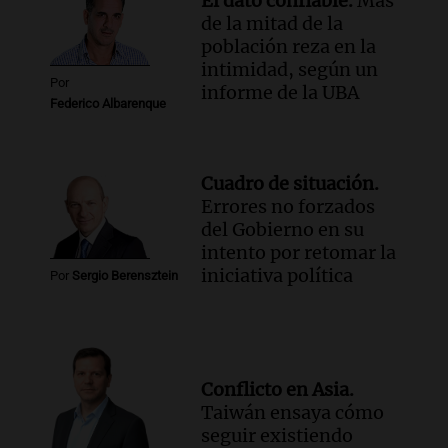
El dato confiable.
Más
contra el tiempo: necesita un trasplante
de la mitad de la
para poder seguir viviend
población reza en la
Una mañana para todos
intimidad, según un
Episodios
Por
informe de la UBA
Federico Albarenque
Audio.
Estiman que la inflación nacional
de julio será menor al 2,9% registrado
en CABA
Una mañana para todos
Cuadro de situación.
Episodios
Errores no forzados
del Gobierno en su
Audio.
Altas Cumbres: rescataron a una
intento por retomar la
cabra que llevaba ocho días atrapada en
iniciativa política
un precipicio
Por
Sergio Berensztein
Una mañana para todos
Episodios
Audio.
Chile planteó mejorar la
conectividad fronteriza, aérea y digital
Conflicto en Asia.
con Jujuy
Taiwán ensaya cómo
Panorama Federal
seguir existiendo
Episodios