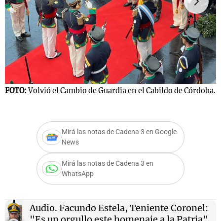
Notas
s
Notas
La Sole en
ial
Mundial 2026
Cadena 3
FOTO:
Volvió el Cambio de Guardia en el Cabildo de Córdoba.
F
Mirá las notas de Cadena 3 en Google
News
Mirá las notas de Cadena 3 en
WhatsApp
Audio.
Facundo Estela, Teniente Coronel:
"Es un orgullo este homenaje a la Patria"