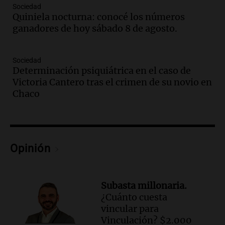
Sociedad
Episodios
Quiniela nocturna: conocé los números
Audio.
Voluntarios limpiaron 9.000
ganadores de hoy sábado 8 de agosto.
metros del río Suquía y retiraron hasta
800 kilos de basura por jornada
Una mañana para todos
Sociedad
Determinación psiquiátrica en el caso de
Episodios
Victoria Cantero tras el crimen de su novio en
Audio.
La historia de la servilleta que
Chaco
firmó Jorge Messi para el primer
contrato de Leo con Barcelona
Una mañana para todos
Episodios
Opinión
Audio.
Joan Gaspart: "Sin Jorge, no sé si
Messi hubiera llegado adonde llegó"
Una mañana para todos
Episodios
Subasta millonaria.
¿Cuánto cuesta
Audio.
El orgullo y el sueño argentino de
vincular para
Jorge Messi en una entrevista con Rony
Vinculación? $2.000