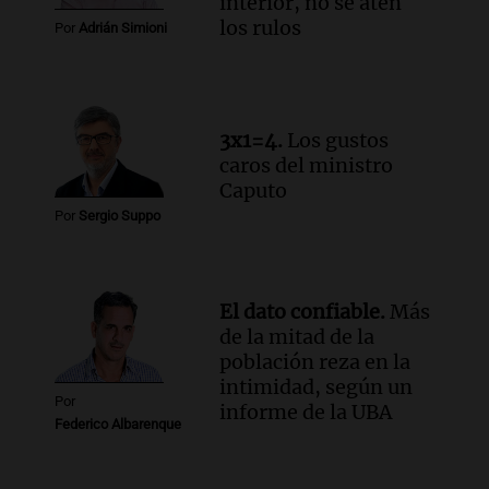
interior, no se aten
Panorama Federal
los rulos
Por
Adrián Simioni
Episodios
Audio.
Iliana Lick, la argentina detenida
por el ICE, obtuvo la libertad bajo fianza
en Estados Unidos
3x1=4.
Los gustos
Buen día, Argentina
caros del ministro
Episodios
Caputo
Por
Sergio Suppo
El dato confiable.
Más
de la mitad de la
población reza en la
intimidad, según un
Por
informe de la UBA
Federico Albarenque