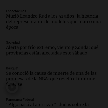
Episodios
Espectáculos
Audio.
El abuelo de Agostina Vega, tras
Murió Leandro Rud a los 51 años: la historia
las nuevas detenciones: "En esa casa
del representante de modelos que marcó una
todos tenían algo que ver"
época
Una mañana para todos
Episodios
Audio.
Nutricionista derribó el mito del
Sociedad
desayuno ideal: ¿ qué alimentos
Alerta por frío extremo, viento y Zonda: qué
conviene priorizar cada día ?
provincias están afectadas este sábado
Una mañana para todos
Episodios
Básquet
Audio.
Análisis de la derrota legislativa
Se conoció la causa de muerte de una de las
del oficialismo en el Congreso: El
promesas de la NBA: qué reveló el informe
impacto en la opinión pública
forense
Panorama Federal
Episodios
Panorama Federal
"Algo pasó al aterrizar": dudas sobre la
Audio.
Murió Jorge Messi