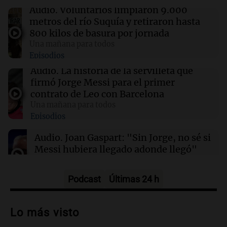
“Abrazo gigante, jefe”: el bar de la familia
Audio.
Voluntarios limpiaron 9.000
Messi cerró sus puertas por duelo
metros del río Suquía y retiraron hasta
800 kilos de basura por jornada
Una mañana para todos
11:46
Una mañana para todos
Episodios
El abuelo de Agostina Vega, tras las nuevas
detenciones: "En esa casa están todos
Audio.
La historia de la servilleta que
implicados"
firmó Jorge Messi para el primer
contrato de Leo con Barcelona
Una mañana para todos
11:38
Una mañana para todos
Episodios
El orgullo y el sueño argentino de Jorge Messi
en una entrevista con Rony Vargas en 2007
Audio.
Joan Gaspart: "Sin Jorge, no sé si
Messi hubiera llegado adonde llegó"
Una mañana para todos
Episodios
Podcast
Últimas 24 h
Audio.
El orgullo y el sueño argentino de
Jorge Messi en una entrevista con Rony
Lo más visto
Vargas en 2007
Una mañana para todos