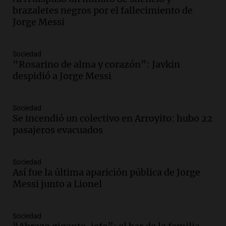
conectividad fronteriza, aérea y digital
brazaletes negros por el fallecimiento de
con Jujuy
Jorge Messi
Panorama Federal
Episodios
Sociedad
Audio.
Del fitness a la longevidad: por
“Rosarino de alma y corazón”: Javkin
qué crece el consumo de alimentos con
despidió a Jorge Messi
proteínas
Una mañana para todos
Episodios
Sociedad
Se incendió un colectivo en Arroyito: hubo 22
Audio.
Investigan un asalto millonario a
pasajeros evacuados
la cooperativa Talamochita en Villa
María
Panorama Federal
Sociedad
Episodios
Así fue la última aparición pública de Jorge
Audio.
Vandalismo en San Miguel de
Messi junto a Lionel
Tucumán: destruyeron 433 luminarias
públicas en 14 meses
Panorama Federal
Sociedad
Episodios