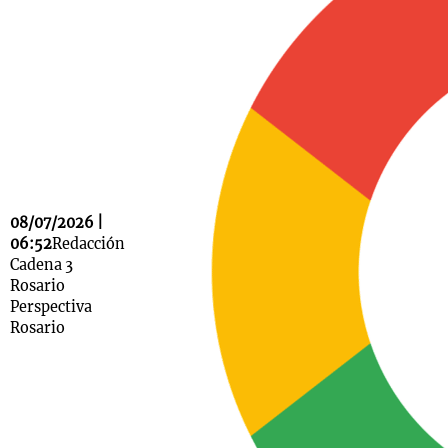
Notas
s
Notas
La Sole en
ial
Mundial 2026
Cadena 3
08/07/2026 |
06:52
Redacción
Cadena 3
Rosario
Perspectiva
Rosario