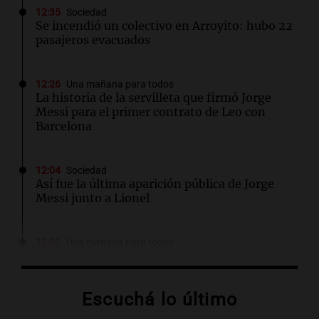
12:35
Sociedad
Se incendió un colectivo en Arroyito: hubo 22
pasajeros evacuados
12:26
Una mañana para todos
La historia de la servilleta que firmó Jorge
Messi para el primer contrato de Leo con
Barcelona
12:04
Sociedad
Así fue la última aparición pública de Jorge
Messi junto a Lionel
12:01
Una mañana para todos
Joan Gaspart: "Sin Jorge, no sé si Messi
hubiera llegado adonde llegó"
Escuchá lo último
11:52
Sociedad