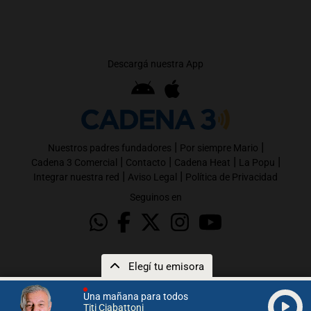
Descargá nuestra App
|
|
Nuestros padres fundadores
Por siempre Mario
|
|
|
|
Cadena 3 Comercial
Contacto
Cadena Heat
La Popu
|
|
Integrar nuestra red
Aviso Legal
Política de Privacidad
Seguinos en
Elegí tu emisora
Una mañana para todos
Titi Ciabattoni