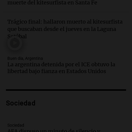
muerte del kitesurfista en Santa Fe
Una mañana para todos
Episodios
Trágico final: hallaron muerto al kitesurfista
Audio.
Mateo, a los 25 años, lucha
que buscaban desde el jueves en la Laguna
contra el tiempo: necesita un trasplante
Setúbal
para poder seguir viviend
Una mañana para todos
Episodios
Buen día, Argentina
Audio.
Estiman que la inflación nacional
La argentina detenida por el ICE obtuvo la
de julio será menor al 2,9% registrado
libertad bajo fianza en Estados Unidos
en CABA
Una mañana para todos
Episodios
Audio.
Altas Cumbres: rescataron a una
cabra que llevaba ocho días atrapada en
Sociedad
un precipicio
Una mañana para todos
Episodios
Sociedad
Audio.
Chile planteó mejorar la
AFA dispuso un minuto de silencio y