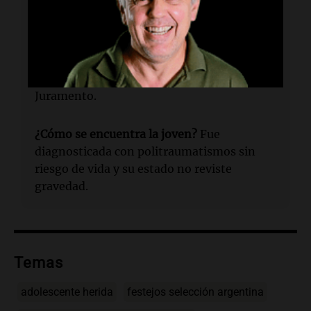
de las 19.25 del martes.
¿Dónde tuvo lugar?
En las inmediaciones
del Monumento Nacional a la Bandera,
específicamente en el puente del Pasaje
Juramento.
¿Cómo se encuentra la joven?
Fue
diagnosticada con politraumatismos sin
riesgo de vida y su estado no reviste
gravedad.
Temas
adolescente herida
festejos selección argentina