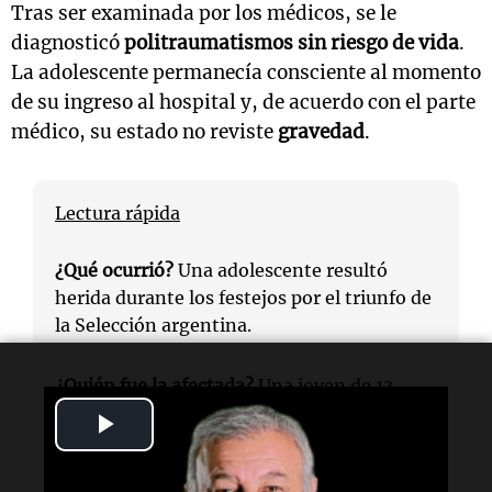
Tras ser examinada por los médicos, se le
diagnosticó
politraumatismos sin riesgo de vida
.
La adolescente permanecía consciente al momento
de su ingreso al hospital y, de acuerdo con el parte
médico, su estado no reviste
gravedad
.
Lectura rápida
¿Qué ocurrió?
Una adolescente resultó
herida durante los festejos por el triunfo de
la Selección argentina.
¿Quién fue la afectada?
Una joven de 13
años, asistida por su hermana de 20 años.
Play
Video
¿Cuándo sucedió?
El incidente ocurrió cerca