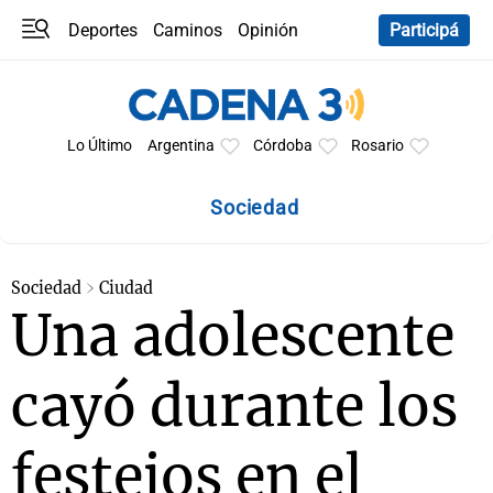
Deportes
Caminos
Opinión
Participá
Programas
Últimas coberturas
Últimas 24 h
En YouTube
Clima
Horóscopo
Lo Último
Argentina
Córdoba
Rosario
Sociedad
Sociedad
Ciudad
Una adolescente
cayó durante los
festejos en el