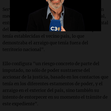
Servini advirtió que Rodríguez Simón cuenta con
medios y relaciones para eludir la acción judicial,
entre ellas que "pudo viajar a la República Oriental
del Uruguay, incluso con las restricciones que
tenía establecidas el vecino país, lo que
demostraba el arraigo que tenía fuera del
territorio nacional".
Ello configura "un riesgo concreto de parte del
imputado, no sólo de poder sustraerse del
accionar de la justicia, basado en los contactos que
tenía en los diferentes estamentos de poder, y el
arraigo en el exterior del país, sino también su
intento de entorpecer en su momento el trámite de
este expediente".