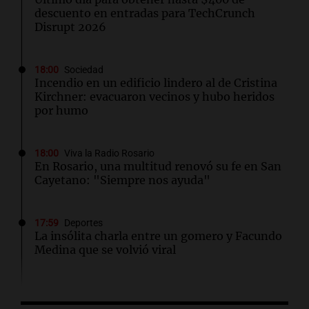
descuento en entradas para TechCrunch
Disrupt 2026
18:00
Sociedad
Incendio en un edificio lindero al de Cristina
Kirchner: evacuaron vecinos y hubo heridos
por humo
18:00
Viva la Radio Rosario
En Rosario, una multitud renovó su fe en San
Cayetano: "Siempre nos ayuda"
17:59
Deportes
La insólita charla entre un gomero y Facundo
Medina que se volvió viral
17:33
Desde el podio
TC Pick Up: Las "Chatas del Campo