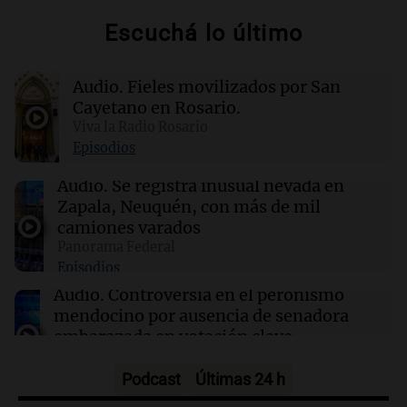
Argentino" vuelven al Autódromo Cabalén en
Escuchá lo último
Octubre.
Audio.
Fieles movilizados por San
17:32
Ciencia
Estudio en la Antártida revela riesgos sociales
Cayetano en Rosario.
para astronautas en misiones prolongadas
Viva la Radio Rosario
Episodios
17:31
Ciencia
Audio.
Se registra inusual nevada en
Científicos de UCLA logran guiar el calor como
Zapala, Neuquén, con más de mil
si fuera luz a temperatura ambiente
camiones varados
Panorama Federal
Episodios
17:24
Sociedad
Ajustan la imputación a la menor involucrada
Audio.
Controversia en el peronismo
en el asesinato de Jeremías Monzón
mendocino por ausencia de senadora
embarazada en votación clave
Panorama Federal
Episodios
Podcast
Últimas 24 h
Audio.
Mateo Bouniba, joven de Villa