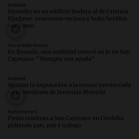
Panorama Federal
Sociedad
Episodios
Incendio en un edificio lindero al de Cristina
Kirchner: evacuaron vecinos y hubo heridos
Audio.
El alzobispo García Cueva llama a
por humo
la clase dirigente a abordar problemas
económicos y sociales
Panorama Federal
Viva la Radio Rosario
Episodios
En Rosario, una multitud renovó su fe en San
Audio.
La inflación en Buenos Aires
Cayetano: "Siempre nos ayuda"
alcanza el 2,9% en julio, generando
incertidumbre sobre el IPC nacional
Panorama Federal
Sociedad
Episodios
Ajustan la imputación a la menor involucrada
en el asesinato de Jeremías Monzón
Audio.
Descuentos de hasta 700.000
pesos en salarios docentes en Jujuy
generan fuertes críticas
Radioinforme 3
Panorama Federal
Fieles celebran a San Cayetano en Córdoba
Episodios
pidiendo pan, paz y trabajo
Audio.
Docentes de Jujuy denuncian
descuentos de hasta 700.000 pesos en