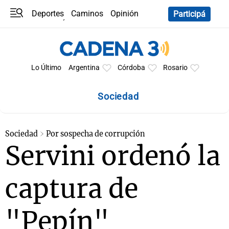
Deportes
Caminos
Opinión
Participá
Programas
Últimas coberturas
Últimas 24 h
En YouTube
Clima
Horóscopo
Lo Último
Argentina
Córdoba
Rosario
Sociedad
Sociedad
Por sospecha de corrupción
Servini ordenó la
captura de
"Pepín"