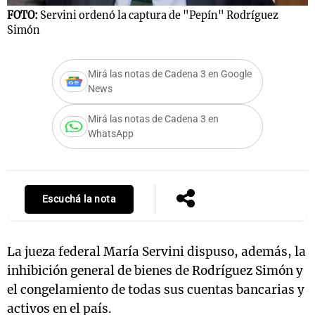
FOTO:
Servini ordenó la captura de "Pepín" Rodríguez
Simón
Notas
Mirá las notas de Cadena 3 en Google
s
Notas
News
La Sole en
ial
Mundial 2026
Cadena 3
Mirá las notas de Cadena 3 en
WhatsApp
Escuchá la nota
La jueza federal María Servini dispuso, además, la
inhibición general de bienes de Rodríguez Simón y
el congelamiento de todas sus cuentas bancarias y
activos en el país.