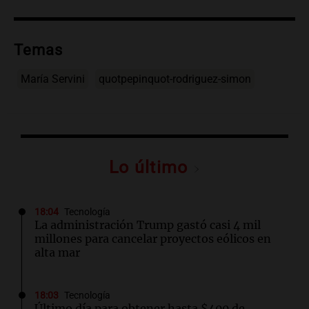
Temas
María Servini
quotpepinquot-rodriguez-simon
Lo último
18:04
Tecnología
La administración Trump gastó casi 4 mil
millones para cancelar proyectos eólicos en
alta mar
18:03
Tecnología
Último día para obtener hasta $400 de