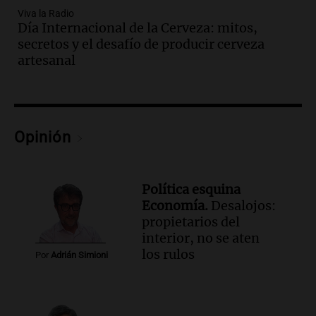
sus salarios y genera alarma
Viva la Radio
Día Internacional de la Cerveza: mitos,
Panorama Federal
secretos y el desafío de producir cerveza
Episodios
artesanal
Audio.
Siniestro vial en Salta: una mujer
fallece tras perder el control de su
vehículo
Panorama Federal
Episodios
Opinión
Audio.
Docentes de Jujuy enfrentan
descuentos de hasta 700.000 pesos en
sus salarios, denuncian desde el
Política esquina
sindicato
Economía.
Desalojos:
Panorama Federal
propietarios del
Episodios
Audio.
La justicia reconoce el COVID
interior, no se aten
como enfermedad laboral tras caso de
los rulos
Por
Adrián Simioni
docente fallecido en 2021
Panorama Federal
Episodios