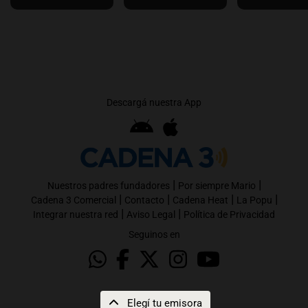
Descargá nuestra App
|
|
Nuestros padres fundadores
Por siempre Mario
|
|
|
|
Cadena 3 Comercial
Contacto
Cadena Heat
La Popu
|
|
Integrar nuestra red
Aviso Legal
Política de Privacidad
Seguinos en
Elegí tu emisora