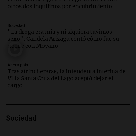
otros dos inquilinos por encubrimiento
Audio.
La calidad del empleo en
Argentina cae y preocupa a economistas
en un contexto de crisis económica
Sociedad
Panorama Federal
"La droga era mía y ni siquiera tuvimos
Episodios
sexo": Candela Arizaga contó cómo fue su
Audio.
Audiencia por tragedia vial en
noche con Moyano
Altas Cumbres: peritos analizan
teléfono de Óscar González
Ahora país
Panorama Federal
Tras atrincherarse, la intendenta interina de
Episodios
Villa Santa Cruz del Lago aceptó dejar el
Audio.
Solicitan quiebra de Lebron
cargo
Group en medio de una investigación
por estafa piramidal millonaria
Panorama Federal
Episodios
Audio.
Detienen a pareja en Alderete por
Sociedad
venta de medicamentos controlados
mediante delivery