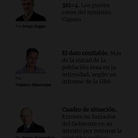
Audio.
Trágico siniestro vial en Salta:
3x1=4.
Los gustos
mujer pierde la vida en accidente en
caros del ministro
circunvalación Oeste
Caputo
Panorama Federal
Por
Sergio Suppo
Episodios
Audio.
La justicia reconoce el COVID
como enfermedad laboral tras el
fallecimiento de un docente
El dato confiable.
Más
Panorama Federal
de la mitad de la
Episodios
población reza en la
intimidad, según un
Por
informe de la UBA
Federico Albarenque
Cuadro de situación.
Errores no forzados
del Gobierno en su
intento por retomar la
iniciativa política
Por
Sergio Berensztein