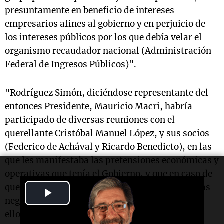
presuntamente en beneficio de intereses
empresarios afines al gobierno y en perjuicio de
los intereses públicos por los que debía velar el
organismo recaudador nacional (Administración
Federal de Ingresos Públicos)".
"Rodríguez Simón, diciéndose representante del
entonces Presidente, Mauricio Macri, habría
participado de diversas reuniones con el
querellante Cristóbal Manuel López, y sus socios
(Federico de Achával y Ricardo Benedicto), en las
que les manifestaba las pretensiones económicas y
operativas que tenía el Gobierno, y que en caso de
que no fueran acatadas les traería consecuencias
Play
negativas tanto para sus empresas como para
Video
ellos", añade la descripción de la jueza.