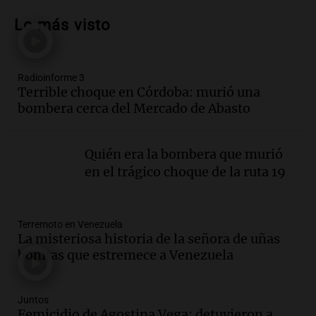
María, necesita un trasplante de médula
Lo más visto
en Estados Unidos
Panorama Federal
Episodios
Radioinforme 3
Audio.
Fieles celebran a San Cayetano
Terrible choque en Córdoba: murió una
en Córdoba pidiendo pan, paz y trabajo
bombera cerca del Mercado de Abasto
Viva la Radio
Episodios
Quién era la bombera que murió
Audio.
Día Internacional de la Cerveza:
en el trágico choque de la ruta 19
mitos, secretos y el desafío de producir
cerveza artesanal
Viva la Radio
Terremoto en Venezuela
Episodios
La misteriosa historia de la señora de uñas
Audio.
Tucumán enfrenta un equilibrio
bonitas que estremece a Venezuela
financiero precario debido a la caída del
consumo y recaudación
Panorama Federal
Juntos
Femicidio de Agostina Vega: detuvieron a
Episodios