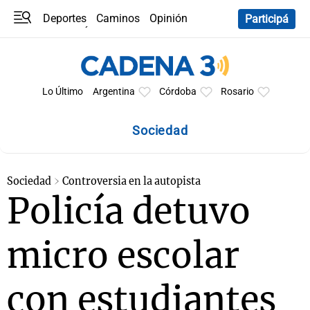
Deportes
Caminos
Opinión
Participá
Programas
Últimas coberturas
Últimas 24 h
En YouTube
Clima
Horóscopo
Lo Último
Argentina
Córdoba
Rosario
Sociedad
Sociedad
Controversia en la autopista
Policía detuvo
micro escolar
con estudiantes