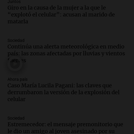
Audio.
Estados Unidos advierte sobre
Juntos
contrato entre cooperativa argentina y
Giro en la causa de la mujer a la que le
Huawei en Neuquén
“explotó el celular”: acusan al marido de
Panorama Federal
matarla
Episodios
Audio.
El vicegobernador de Salta resalta
Sociedad
la presencia de 70.000 bolivianos en la
Continúa una alerta meteorológica en medio
provincia y su integración
país: las zonas afectadas por lluvias y vientos
Panorama Federal
fuertes
Episodios
Audio.
La amiga del Papa León XIV
recordó su paso por Perú: "Nos decía
Ahora país
Caso María Lucila Pagani: las claves que
siempre: ''Difundan el milagro''"
derrumbaron la versión de la explosión del
Viva la Radio
celular
Episodios
Audio.
Santa Fe, segunda provincia con
más femicidios del país, según informe
Sociedad
de Casa del Encuentro
Estremecedor: el mensaje premonitorio que
Panorama Federal
le dio un amigo al joven asesinado por su