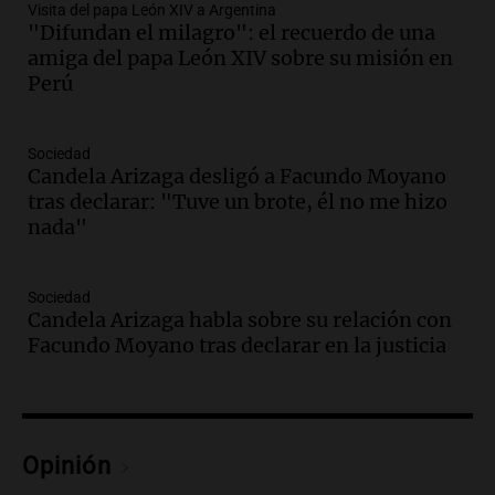
Visita del papa León XIV a Argentina
Panorama Federal
"Difundan el milagro": el recuerdo de una
Episodios
amiga del papa León XIV sobre su misión en
Audio.
Inviolabilidad de la propiedad
Perú
privada: el ruido que tapa cosas
importantes
Editorial
Sociedad
Episodios
Candela Arizaga desligó a Facundo Moyano
tras declarar: "Tuve un brote, él no me hizo
Audio.
Lanzaron una campaña para que
nada"
niños con cáncer reciban regalos por el
día del niño.
La Argentina Posible
Sociedad
Episodios
Candela Arizaga habla sobre su relación con
Audio.
Ganó una beca en la secundaria,
Facundo Moyano tras declarar en la justicia
se mudó a Córdoba y hoy lleva la
bandera de la universidad
La Argentina Posible
Episodios
Opinión
Audio.
El 80% de los ejecutivos espera