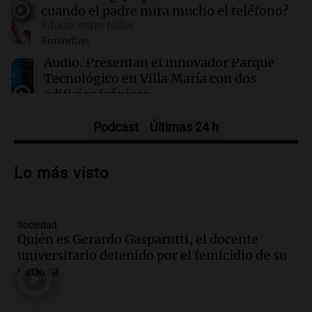
mexicanos a EE. UU.: causas y consecuencias
cuando el padre mira mucho el teléfono?
Educar entre todos
Episodios
16:48
Mundo
Detienen nuevamente las exportaciones de
Audio.
Presentan el innovador Parque
aguacates mexicanos a EE.UU. por amenazas
Tecnológico en Villa María con dos
de seguridad
edificios icónicos
Panorama Federal
Episodios
Podcast
Últimas 24 h
Audio.
Polémica en el fútbol argentino:
árbitros bajo la lupa tras fallos
Lo más visto
controvertidos
Panorama Federal
Episodios
Sociedad
Audio.
El kirchnerismo no logra apoyo
Quién es Gerardo Gasparutti, el docente
para modificar proyecto de propiedad
universitario detenido por el femicidio de su
privada en el Senado Nacional
esposa
Panorama Federal
Episodios