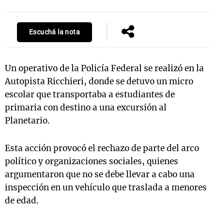
Escuchá la nota
Notas
s
Notas
La Sole en
Un operativo de la Policía Federal se realizó en la
ial
Mundial 2026
Cadena 3
Autopista Ricchieri, donde se detuvo un micro
escolar que transportaba a estudiantes de
primaria con destino a una excursión al
Planetario.
Esta acción provocó el rechazo de parte del arco
político y organizaciones sociales, quienes
argumentaron que no se debe llevar a cabo una
inspección en un vehículo que traslada a menores
de edad.