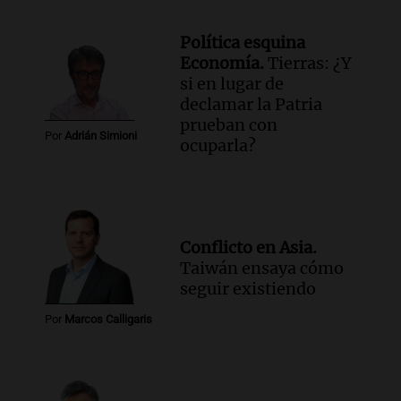
una mejora económica, pero modera
sus expectativas
Ahora país
Política esquina
Episodios
Economía.
Tierras: ¿Y
si en lugar de
Audio.
Walter Mazzanti en Cadena 3
declamar la Patria
Rosario: "Vamos a estar entre los
prueban con
primeros ocho"
Por
Adrián Simioni
ocuparla?
Deportes Rosario
Episodios
Audio.
Avanza el juicio a Oscar González
con nuevas declaraciones de testigos
sobre el accidente
Conflicto en Asia.
Panorama Federal
Taiwán ensaya cómo
Episodios
seguir existiendo
Audio.
El viento complica el combate
Por
Marcos Calligaris
del incendio forestal en Villa Yacanto
Ahora país
Episodios