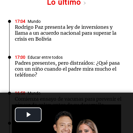
Lo último
17:04
Mundo
Rodrigo Paz presenta ley de inversiones y
llama a un acuerdo nacional para superar la
crisis en Bolivia
17:00
Educar entre todos
Padres presentes, pero distraídos: ¿Qué pasa
con un niño cuando el padre mira mucho el
teléfono?
16:58
Mundo
Comienza ensayo de vacunas para prevenir el
cáncer de colon antes de su desarrollo
Play
16:54
Sociedad
Video
El sistema Lince permitió detener a