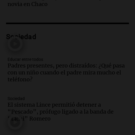
Episodios
novia en Chaco
Audio.
Santa Fe reactivará 1.500
viviendas paralizadas tras el cierre de
Procrear en la provincia
Panorama Federal
Sociedad
Episodios
Audio.
Debate en el Senado por la ley de
propiedad privada genera preocupación
y críticas entre senadores
Educar entre todos
Padres presentes, pero distraídos: ¿Qué pasa
Panorama Federal
con un niño cuando el padre mira mucho el
Episodios
teléfono?
Audio.
La comunidad boliviana en Salta:
un pilar cultural y social según Antonio
Marocco
Sociedad
Panorama Federal
El sistema Lince permitió detener a
Episodios
“Pescado”, prófugo ligado a la banda de
Audio.
Ordenan el reintegro de dos
“Lichi” Romero
niños a Córdoba tras disputa de
custodia en Salta