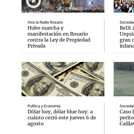
Viva la Radio Rosario
Socieda
Hubo marcha y
ReDi 2
manifestación en Rosario
Urquiz
contra la Ley de Propiedad
gran c
Notas
Notas
Privada
infanc
Editorial
Mundial 2026
La Sol
Política y Economía
Socieda
Dólar hoy, dólar blue hoy: a
Caso 
cuánto cerró este jueves 6 de
perito
agosto
Cailla