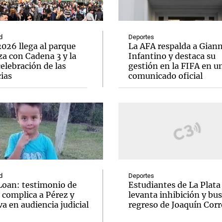
d
Deportes
026 llega al parque
La AFA respalda a Giann
a con Cadena 3 y la
Infantino y destaca su
elebración de las
gestión en la FIFA en u
Notas
Notas
No
ias
comunicado oficial
e en Cadena 3
El huracán de Arequito
Cadena 3 en
d
Deportes
Loan: testimonio de
Estudiantes de La Plata
 complica a Pérez y
levanta inhibición y bus
va en audiencia judicial
regreso de Joaquín Corr