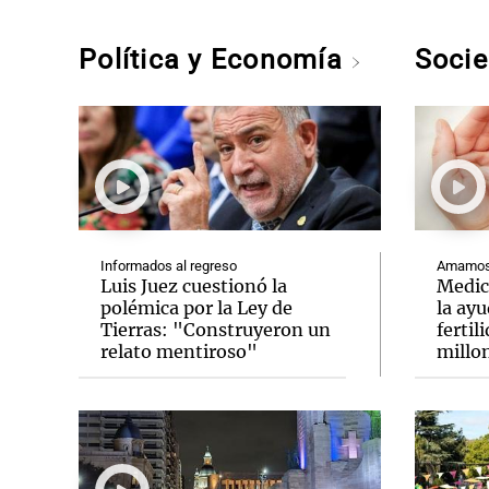
Política y Economía
Soci
Informados al regreso
Amamos 
Luis Juez cuestionó la
Medic
polémica por la Ley de
la ay
Tierras: "Construyeron un
fertil
relato mentiroso"
millo