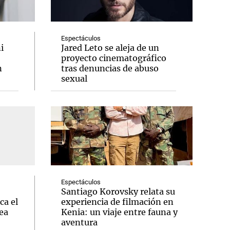
Espectáculos
i
Jared Leto se aleja de un
proyecto cinematográfico
Notas
n
tras denuncias de abuso
tas
Notas
sexual
Venezuela de
 Groenlandia
Comprometidos
Madur
Espectáculos
Santiago Korovsky relata su
ca el
experiencia de filmación en
ea
Kenia: un viaje entre fauna y
aventura