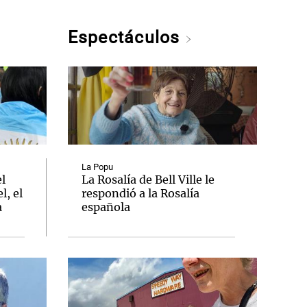
Espectáculos
La Popu
el
La Rosalía de Bell Ville le
l, el
respondió a la Rosalía
a
española