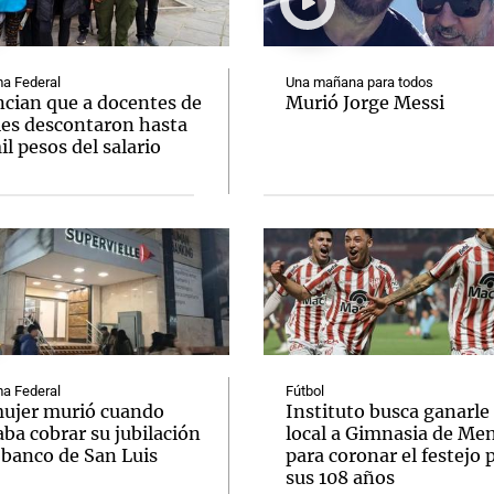
a Federal
Una mañana para todos
cian que a docentes de
Murió Jorge Messi
les descontaron hasta
l pesos del salario
Notas
Notas
No
e en Cadena 3
El huracán de Arequito
Cadena 3 en
a Federal
Fútbol
ujer murió cuando
Instituto busca ganarle
ba cobrar su jubilación
local a Gimnasia de Me
 banco de San Luis
para coronar el festejo 
sus 108 años