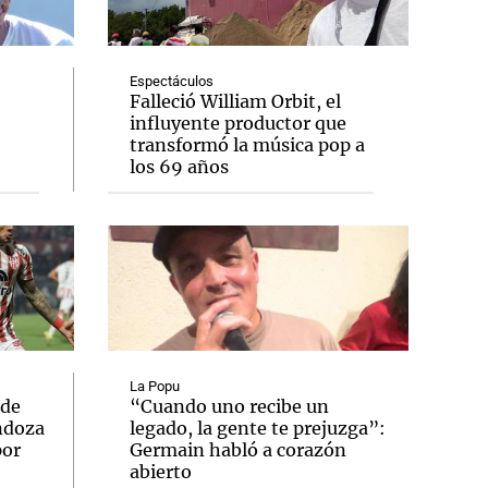
Espectáculos
Falleció William Orbit, el
influyente productor que
Notas
transformó la música pop a
tas
Notas
los 69 años
Venezuela de
 Groenlandia
Comprometidos
Madur
La Popu
 de
“Cuando uno recibe un
ndoza
legado, la gente te prejuzga”:
por
Germain habló a corazón
abierto