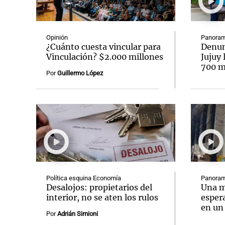
Opinión
Panoram
¿Cuánto cuesta vincular para
Denun
Vinculación? $2.000 millones
Jujuy 
700 mi
Notas
Notas
Por
Guillermo López
Editorial
Mundial 2026
La Sol
Política esquina Economía
Panoram
Desalojos: propietarios del
Una m
interior, no se aten los rulos
espera
en un
Por
Adrián Simioni