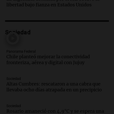
públicas en 14 meses y afecta la
libertad bajo fianza en Estados Unidos
seguridad
Panorama Federal
Episodios
Audio.
Secuestran 28 bultos de
mercadería extranjera en control
Sociedad
fronterizo en Tucumán
Panorama Federal
Episodios
Panorama Federal
Audio.
Mujer de 92 años fallece
Chile planteó mejorar la conectividad
mientras esperaba cobrar su jubilación
fronteriza, aérea y digital con Jujuy
en San Luis
Panorama Federal
Sociedad
Episodios
Altas Cumbres: rescataron a una cabra que
Audio.
Detienen a Sergio Fárez por
llevaba ocho días atrapada en un precipicio
abuso sexual: juicio programado para
diciembre de 2025
Panorama Federal
Sociedad
Episodios
Rosario amaneció con 4,9°C y se espera una