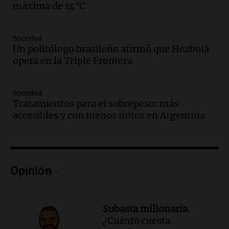
máxima de 14°C
Audio.
Familiares de Lautaro Britos
convocan marcha por justicia tras su
trágica muerte en Villa Mercedes
Sociedad
Panorama Federal
Un politólogo brasileño afirmó que Hezbolá
Episodios
opera en la Triple Frontera
Audio.
Reparaciones en acueducto
Novalí finalizan y se normaliza el
suministro de agua en San Luis
Sociedad
Tratamientos para el sobrepeso: más
Panorama Federal
accesibles y con menos mitos en Argentina
Episodios
Audio.
Docentes de Jujuy enfrentan
descuentos de salarios de hasta 700.000
pesos, denuncia sindicato
Panorama Federal
Opinión
Episodios
Audio.
Brutal asalto en Concepción:
anciano de 88 años golpeado para
Subasta millonaria.
robarle un millón de pesos
¿Cuánto cuesta
Panorama Federal