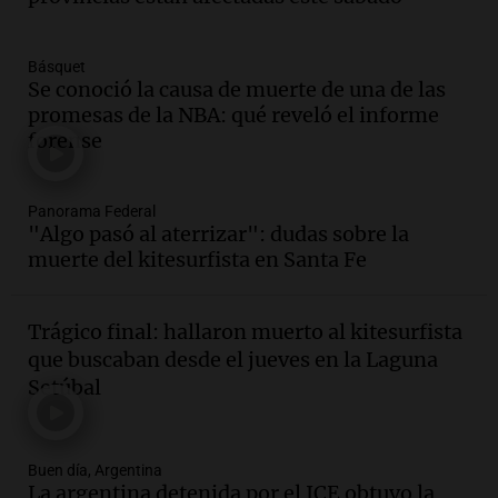
Panorama Federal
Episodios
Básquet
Audio.
La justicia niega pedido de
Se conoció la causa de muerte de una de las
Facundo Moyano para levantar
promesas de la NBA: qué reveló el informe
perimetral sobre Candela Arizaga
forense
Panorama Federal
Episodios
Audio.
La inflación en Buenos Aires se
Panorama Federal
"Algo pasó al aterrizar": dudas sobre la
acelera al 2,9% en julio y anticipa datos
muerte del kitesurfista en Santa Fe
oficiales
Panorama Federal
Episodios
Trágico final: hallaron muerto al kitesurfista
Audio.
San Miguel de Tucumán: 433
que buscaban desde el jueves en la Laguna
luminarias públicas destruidas en 14
Setúbal
meses por vandalismo y robos
Panorama Federal
Episodios
Audio.
San Miguel de Tucumán:
Buen día, Argentina
vandalismo destruye 433 luminarias
La argentina detenida por el ICE obtuvo la