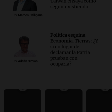
Taiwán ensaya cómo
seguir existiendo
Por
Marcos Calligaris
Política esquina
Economía.
Tierras: ¿Y
si en lugar de
declamar la Patria
prueban con
Por
Adrián Simioni
ocuparla?