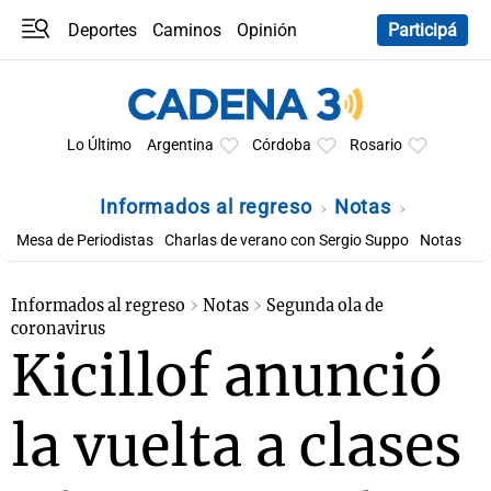
Deportes
Caminos
Opinión
Participá
Programas
Últimas coberturas
Últimas 24 h
En YouTube
Clima
Horóscopo
Lo Último
Argentina
Córdoba
Rosario
Informados al regreso
Notas
Mesa de Periodistas
Charlas de verano con Sergio Suppo
Notas
Informados al regreso
Notas
Segunda ola de
coronavirus
Kicillof anunció
la vuelta a clases