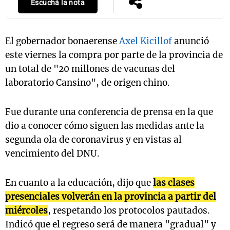
Escuchá la nota
El gobernador bonaerense
Axel Kicillof
anunció
Notas
este viernes la compra por parte de la provincia de
s
Notas
La Sole en
un total de "20 millones de vacunas del
ial
Mundial 2026
Cadena 3
laboratorio Cansino", de origen chino.
Fue durante una conferencia de prensa en la que
dio a conocer cómo siguen las medidas ante la
segunda ola de coronavirus y en vistas al
vencimiento del DNU.
En cuanto a la educación, dijo que
las clases
presenciales volverán en la provincia a partir del
miércoles
, respetando los protocolos pautados.
Indicó que el regreso será de manera "gradual" y