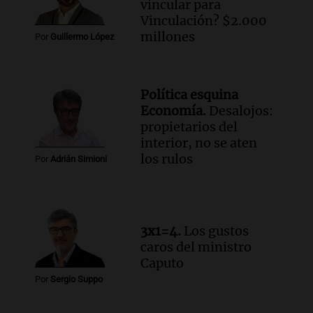
vincular para
Episodios
Vinculación? $2.000
Audio.
Rechazaron el pedido de Facundo
millones
Por
Guillermo López
Moyano para levantar la perimetral
sobre Candela Arizaga
Panorama Federal
Política esquina
Episodios
Economía.
Desalojos:
Audio.
Iliana Lick, la argentina detenida
propietarios del
por el ICE, obtuvo la libertad bajo fianza
interior, no se aten
en Estados Unidos
los rulos
Por
Adrián Simioni
Buen día, Argentina
Episodios
Audio.
Jugueterías en transformación:
crece la venta online y cae el
3x1=4.
Los gustos
movimiento en los locales
caros del ministro
Buen día, Argentina
Caputo
Episodios
Por
Sergio Suppo